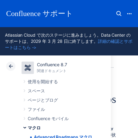
Confluence サポート
Atlassian Cloud で次のステージに進みましょう。Data Center の
サポートは、2029 年 3 月 28 日に終了します。
詳細の確認とサポ
ートはこちら ->
Confluence 8.7
アトラシアン サポート
Confluence 8.7
関連ドキュメント
マクロ
関連ドキュメント
クラウド
Data Center 8.7
使用を開始する
スペース
Advanced Roadmaps
ページとブログ
マクロ
ファイル
Confluence モバイル
マクロ
Confluence マクロの Advanced Roadmaps for
Jira をページに追加して、チームの計画と進捗状
Advanced Roadmaps マクロ