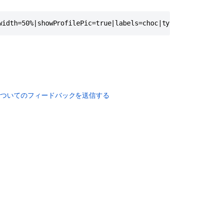
ー
ト
ナ
width=50%|showProfilePic=true|labels=choc|types=page}
ー
商
標
に
関
す
る
についてのフィードバックを送信する
ポ
リ
シ
ー
<PERSON_66>
characters
don't
get
rendered
when
conversion
sandbox