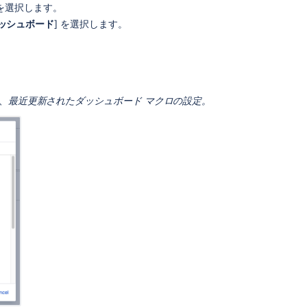
ダ
 を選択します。
ッ
ッシュボード
] を選択します。
シ
ュ
ボ
ー
ド
の、最近更新されたダッシュボード マクロの設定。
マ
ク
ロ
を
ペ
ー
ジ
に
追
加
す
る
に
は:
マ