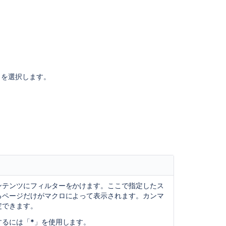
ク
ロ
パ
ラ
。
メ
ー
タ
] を選択します。
ー
を
変
更
す
。
る
。
こ
の
マ
ク
ンテンツにフィルターをかけます。ここで指定したス
ロ
るページだけがマクロによって表示されます。カンマ
を
定できます。
追
加
するには「
*
」を使用します。