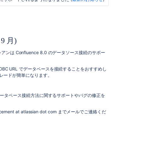
い
デ
ー
タ
ベ
ー
 月)
ス
(2022
Confluence 8.0 のデータソース接続のサポー
年
7
月)
DBC URL でデータベースを接続することをおすすめし
プグレードが簡単になります。
推
奨
さ
、このデータベース接続方法に関するサポートやバグの修正を
れ
な
い
t at atlassian dot com までメールでご連絡くだ
Java
バ
ー
ジ