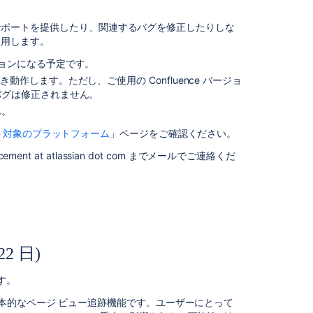
3
月
するサポートを提供したり、関連するバグを修正したりしな
22
使用します。
日)
のバージョンになる予定です。
Confluence
で引き続き動作します。ただし、ご使用の Confluence バージョ
で
バグは修正されません。
廃
ん。
止
予
ト対象のプラットフォーム
」ページをご確認ください。
定
の
t at atlassian dot com までメールでご連絡くだ
デ
ー
タ
ベ
ー
ス
22 日)
(2021
年
12
です。
月
ver の基本的なページ ビュー追跡機能です。ユーザーにとって
20