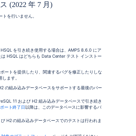
ョ
2022 年 7 月)
ン
(2022
サポートを行いません。
年
5
月)
推
奨
QL を引き続き使用する場合は、AMPS 8.6.0 にア
さ
L はどちらも Data Center テスト インストー
れ
な
するサポートを提供したり、関連するバグを修正したりしな
い
用します。
MySQL
デ
L 11 および H2 の組み込みデータベースをサポートする最後のバー
ー
タ
ostgreSQL 11 および H2 組み込みデータベースで引き続き
ベ
ポート終了日
以降は、このデータベースに影響するバ
ー
ス
SQL 11 および H2 の組み込みデータベースでのテストは行われま
用
デ
ー