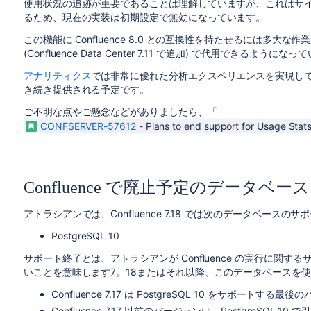
使用状況の追跡が重要であることは理解していますが、これはサ
るため、現在の実装は初期設定で無効になっています。
この機能に Confluence 8.0 との互換性を持たせるには多大
(Confluence Data Center 7.11 で追加) で代用できるようにな
アナリティクス
では非常に優れた分析エクスペリエンスを実現して、Confl
き続き提供される予定です。
ご不明な点やご懸念などがありましたら、「
CONFSERVER-57612
-
Plans to end support for Usage Stat
Confluence で廃止予定のデータベース (20
アトラシアンでは、Confluence 7.18 では次のデータベース
PostgreSQL 10
サポート終了とは、アトラシアンが Confluence の実行に関
いことを意味します7。18またはそれ以降、このデータベースを
Confluence 7.17 は PostgreSQL 10 をサポート
Confluence 7.17 以前のバージョンは、PostgreSQL 