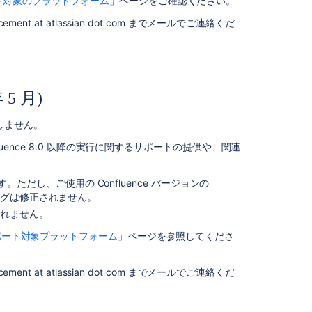
ト対象のプラットフォーム
」ページをご確認ください。
タ
ベ
t at atlassian dot com までメールでご連絡くだ
ー
ス
エ
ン
コ
5 月)
ー
デ
ートしません。
ィ
ン
luence 8.0 以降の実行に関するサポートの提供や、関連
グ
(2022
します。ただし、ご使用の Confluence バージョンの
年
るバグは修正されません。
5
トされません。
月)
ポート対象プラットフォーム
」ページを参照してくださ
Confluence
に
推
t at atlassian dot com までメールでご連絡くだ
奨
さ
れ