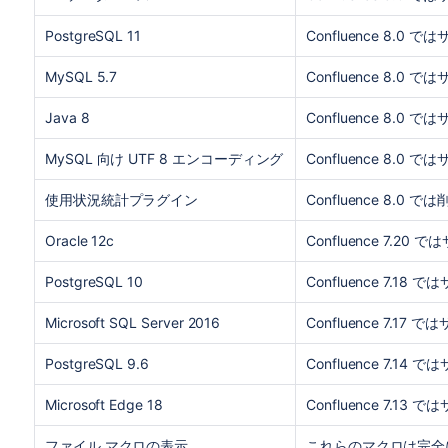
PostgreSQL 11
Confluence 8.0 
MySQL 5.7
Confluence 8.0 
Java 8
Confluence 8.0 
MySQL 向け UTF 8 エンコーディング
Confluence 8.0 
使用状況統計プラグイン
Confluence 8.0
Oracle 12c
Confluence 7.20
PostgreSQL 10
Confluence 7.18
Microsoft SQL Server 2016
Confluence 7.1
PostgreSQL 9.6
Confluence 7.1
Microsoft Edge 18
Confluence 7.1
ファイル マクロの表示
これらのマクロは完全