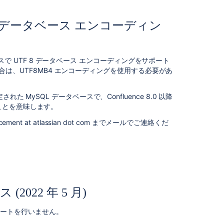
な
い
用データベース エンコーディン
デ
ー
タ
ベ
タベースで UTF 8 データベース エンコーディングをサポート
ー
場合は、
UTF8MB4 エンコーディング
を使用する必要があ
ス
(2022
MySQL データベースで、Confluence 8.0 以降
年
ことを意味します。
5
月)
t at atlassian dot com までメールでご連絡くだ
Confluence
の
機
能
の
変
2022 年 5 月)
更
(2022
のサポートを行いません。
年