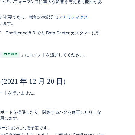
イトのパフォーマンスに重大な影響を与える可能性があ
日)
Confluence
な作業が必要であり、機能の大部分は
アナリティクス
に
っています。
推
奨
uence 8.0 でも Data Center カスタマーに引
さ
れ
な
s
CLOSED
」にコメントを追加してください。
い
デ
ー
タ
21 年 12 月 20 日)
ベ
ー
ス
のサポートを行いません。
(2021
年
11
するサポートを提供したり、関連するバグを修正したりしな
月
使用します。
16
する最後のバージョンになる予定です。
日)
10 で引き続き動作します。ただし、ご使用の Confluence バー