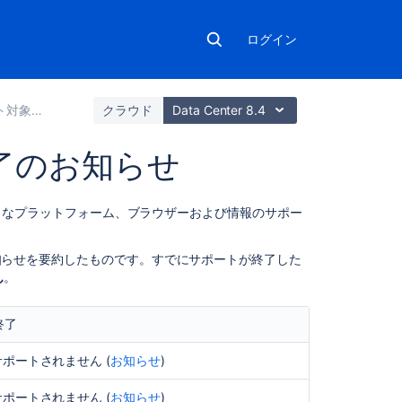
ログイン
ットフォーム
クラウド
Data Center 8.4
ト終了のお知らせ
こ
関する様々なプラットフォーム、ブラウザーおよび情報のサポー
の
ペ
のお知らせを要約したものです。すでにサポートが終了した
ー
ん
。
ジ
の
内
終了
容
ではサポートされません (
お知らせ
)
廃
止
ではサポートされません (
お知らせ
)