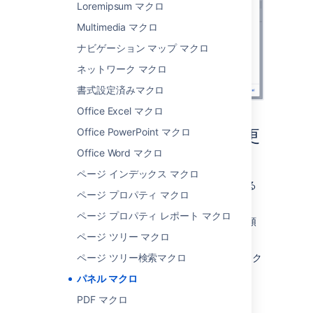
Loremipsum マクロ
Multimedia マクロ
ナビゲーション マップ マクロ
ネットワーク マクロ
書式設定済みマクロ
Office Excel マクロ
Office PowerPoint マクロ
マクロ パラメーターを変更
Office Word マクロ
する
ページ インデックス マクロ
マクロ パラメーターは、マクロの動作を変える
ページ プロパティ マクロ
ために使用します。
ページ プロパティ レポート マクロ
マクロ パラメーターを変更するには、次の手順
を実行します。
ページ ツリー マクロ
ページ ツリー検索マクロ
エディタでマクロのプレースホルダーをク
リックし、[
編集
] を選択します。
パネル マクロ
PDF マクロ