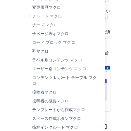
きます。このマクロは、
変更履歴マクロ
情報、ヒント、注意、および警告マクロ
と似てい
チャート マクロ
ますが、枠線、背景、タイトル、およびテキスト
の色を詳細に制御できる点が異なります。
チーズ マクロ
これは、ページに視覚的な効果を加える場合に適
子ページ表示マクロ
しています。以下の例のように、表のセルやペー
コー​ド ブロック マクロ
ジ レイアウトでパネルを使用できます。
列マクロ
スクリーンショット: 便利なリンクの一覧を記載
した紫色のパネル マクロを含むページ。
ラベル別コンテンツ マクロ
ユーザー別コンテンツ マクロ
コンテンツ レポート テーブル マク
ロ
投稿者マクロ
投稿者の概要マクロ
テンプレートから作成マクロ
スペース作成ボタンマクロ
このマクロをページに追加
抜粋インクルード マクロ