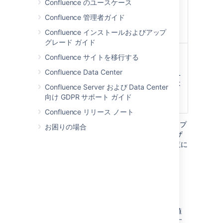
Confluence のユースケース
色は HTML カ
ラー名または
Confluence 管理者ガイド
16 進コードで
Confluence インストールおよびアップ
指定できます。
グレード ガイド
タイトルのテキス
パネルのタイト
Confluence サイトを移行する
ト色
ル行のテキスト
Confluence Data Center
)
色。色は HTML
(titleColor
カラー名または
Confluence Server および Data Center
16 進コードで
向け GDPR サポート ガイド
指定できます。
Confluence リリース ノート
Confluence の保存形式または wiki マークアップ
お困りの場合
で使用されるパラメーター名がマクロ ブラウザ
で使用されるラベルと異なる場合、以下の一覧に
括弧付きで表示されます (
)。
example
使用できる色
HTML または X11 の色名称 (
、
、
Fuchsia
Teal
など) を入力するか、16 進数値
MediumOrchid
(
、
、
など) を入力す
#FF00FF
#008080
#
BA55D3