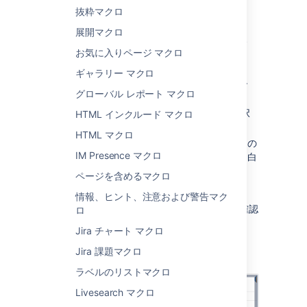
する
抜粋マクロ
展開マクロ
パネル マップ マクロをページに追加するには、
次の手順を実行します。
お気に入りページ マクロ
ギャラリー マクロ
エディタのツールバーで、[
挿入
]
>
グローバル レポート マクロ
[
その他のマクロ
] を選択します。
[
形式設定
] カテゴリから [
パネル
] を選択
HTML インクルード マクロ
します。
HTML マクロ
任意のパラメーターを入力します。空白の
IM Presence マクロ
ままにすると、枠線が灰色のシンプルな白
いパネルになります。
ページを含めるマクロ
[
挿入
] をクリックします。
情報、ヒント、注意および警告マク
その後、ページを公開するとマクロの動作を確認
ロ
できます。
Jira チャート マクロ
スクリーンショット: パネル マクロでのタイト
Jira 課題マクロ
ル、枠線、および背景色の指定。
ラベルのリストマクロ
Livesearch マクロ