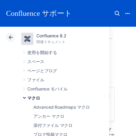
Confluence サポート
Confluence 8.2
アトラシアン サポート
Confluence 8.2
関連ドキュメント
マクロ
関連ドキュメント
クラウド
Data Center 8.2
使用を開始する
スペース
パネル マクロ
ページとブログ
ファイル
Confluence モバイル
このマクロは、
Confluence Server と Data
マクロ
Center
で使用できます。マクロの詳細につ
Advanced Roadmaps マクロ
いては、「
Confluence Cloud
」を参照して
ください。
アンカー マクロ
添付ファイル マクロ
パネル マクロをページに追加すると、カスタマ
ブログ投稿マクロ
イズ可能な色付きパネルのテキストを書式設定で