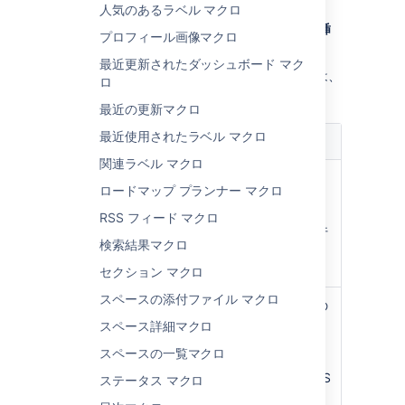
人気のあるラベル マクロ
必要に応じてパラメーターを更新し、[
挿
プロフィール画像マクロ
入
] を選択します。
最近更新されたダッシュボード マク
このマクロで使用できるパラメーターの一覧は、
ロ
次のとおりです。
最近の更新マクロ
最近使用されたラベル マクロ
パラメーター
既定
説明
関連ラベル マクロ
パネル タイトル
なし
パネルのタイト
ロードマップ プランナー マクロ
)
ル。指定する
(title
と、このタイト
RSS フィード マクロ
ルはタイトル行
検索結果マクロ
に表示されま
す。
セクション マクロ
スペースの添付ファイル マクロ
枠線のスタイル
solid
パネルの枠線の
)
スタイル。
(borderStyle
スペース詳細マクロ
、
solid
スペースの一覧マクロ
、その
dashed
他の有効な CSS
ステータス マクロ
border スタイ