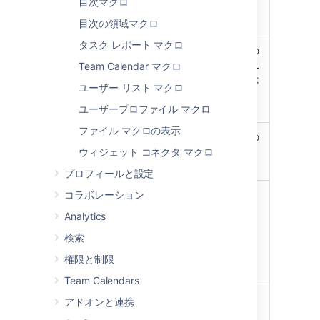
目次マクロ
ルを使用できま
す。
目次の領域マクロ
タスク レポート マクロ
枠線の色
パネルの枠線の
)
色。色は HTML
(borderColor
Team Calendar マクロ
カラー名または
ユーザー リスト マクロ
16 進コードで
指定できます。
ユーザープロファイル マクロ
ファイル マクロの表示
枠線のピクセル幅
パネルの枠線の
(値のみ)
幅 (ピクセル単
ウィジェット コネクタ マクロ
)
位)。
(borderWidth
プロフィールと設定
コラボレーション
背景色
パネルのタイト
)
ル行の背景色。
(bgColor
Analytics
色は HTML カ
検索
ラー名または
16 進コードで
権限と制限
指定できます。
Team Calendars
タイトルの背景色
パネルのタイト
アドオンと連携
)
ル行の背景色。
(titleBGColor