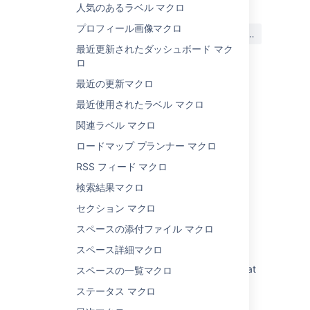
人気のあるラベル マクロ
この内容はお役に立ちました
プロフィール画像マクロ
はい
いいえ
か?
最近更新されたダッシュボード マク
ロ
最近の更新マクロ
関連コンテンツ
最近使用されたラベル マクロ
Network Macro
関連ラベル マクロ
ロードマップ プランナー マクロ
User Profile Macro
RSS フィード マクロ
User List Macro
検索結果マクロ
Writing User Macros
セクション マクロ
Profile Picture Macro
スペースの添付ファイル マクロ
Macros
スペース詳細マクロ
Does Confluence provide integration with chat
スペースの一覧マクロ
clients?
ステータス マクロ
Cheese Macro