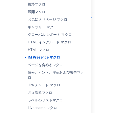
ID/Screen
名でユーザーを特定します。
抜粋マクロ
Name
展開マクロ
サービス
aim –
AOL Instant Messenger
お気に入りページ マクロ
)
(service
gtalk –
Google トーク
ギャラリー マクロ
icq –
ICQ
グローバル レポート マクロ
HTML インクルード マクロ
jabber –
Jabber
HTML マクロ
msn –
MSN メッセンジャー
IM Presence マクロ
sametime –
IBM Lotus
Sametime
ページを含めるマクロ
skype –
Skype
。注意：
情報、ヒント、注意および警告マク
Skype では「プライバシー」
ロ
設定で、「ログイン状態を表
Jira チャート マクロ
示」にチェックを入れる必要
があります。
Jira 課題マクロ
skypeme –
Skype
ラベルのリストマクロ
Livesearch マクロ
wildfire –
Openfire Server