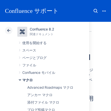
Confluence サポート
Confluence 8.2
アトラシアン サポート
Confluence 8.2
関連ドキュメント
マクロ
関連ドキュメント
クラウド
Data Center 8.2
使用を開始する
スペース
IM Presence マクロ
ページとブログ
ファイル
IM プレゼンス マクロはインスタント メッセージ
Confluence モバイル
(IM) サービスにサインインがあった場合、グラ
フィック表示します。IM プレゼンス マクロはペ
マクロ
ージに小さいアイコンで表示されます。
Advanced Roadmaps マクロ
アンカー マクロ
IMプレゼンス マクロを使用
添付ファイル マクロ
する
ブログ投稿マクロ