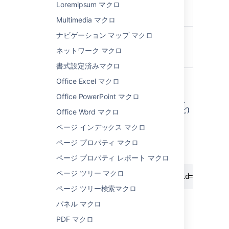
Loremipsum マクロ
yahoo –
Yahoo! メッセンジャ
ー
Multimedia マクロ
ナビゲーション マップ マクロ
ユーザー
コンタクトのユーザーIDを表
ID を表示
示／非表示します。
ネットワーク マクロ
)
(showid
書式設定済みマクロ
Office Excel マクロ
Wiki マークアップの例
Office PowerPoint マクロ
これは、エディタ外部 (スペースのサイドバー、
ヘッダー、フッターのカスタム コンテンツなど)
Office Word マクロ
でマクロを追加する場合に便利です。
ページ インデックス マクロ
マクロ名:
im
ページ プロパティ マクロ
マクロ本文:
なし。
ページ プロパティ レポート マクロ
ページ ツリー マクロ
{im:MySkypeName|service=skype|showid=false}
ページ ツリー検索マクロ
パネル マクロ
Last modified on Mar 31, 2023
PDF マクロ