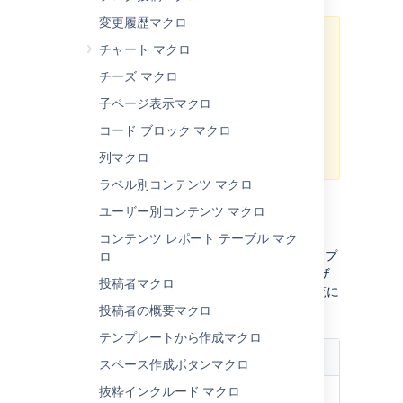
変更履歴マクロ
Confluence 7.0 でこのマクロの
チャート マクロ
サポートを終了しました
。
チーズ マクロ
このマクロはマクロ ブラウザに表
示されなくなり、ページにすること
子ページ表示マクロ
も追加できません。
コー​ド ブロック マクロ
ページにすでに存在するマクロは引
き続き機能します。
列マクロ
ラベル別コンテンツ マクロ
ユーザー別コンテンツ マクロ
パラメーター
コンテンツ レポート テーブル マク
Confluence の保存形式または wiki マークアップ
ロ
で使用されるパラメーター名がマクロ ブラウザ
投稿者マクロ
で使用されるラベルと異なる場合、以下の一覧に
括弧付きで表示されます (
)。
投稿者の概要マクロ
example
テンプレートから作成マクロ
パラメータ
説明
スペース作成ボタンマクロ
ー
抜粋インクルード マクロ
User
ID、アカウント名または画面