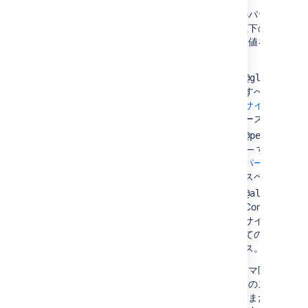
このパラメータ
は以下のような
特殊値をとりま
す：
—
@global
すべての
サイト
スペ
ース。
@personal
— すべての
パーソナル
スペース。
—
@all
Confluence
サイトのすべ
てのスペー
ス。
カンマ区切りで
複数のスペース
キーまた特殊値