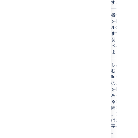
します。
ラベル
なし
投稿者ベースの
)
統計を指定した
(labels
ラベルのみに制
限します。カン
マ区切りで複数
のラベルを指定
できます。
スペース
current
指定したページ
)
を含む
(spaces
Confluence スペ
ースのスペース
キーを指定する
か、あるいは検
索するスペース
の範囲を指定し
ます。スペース
キーは大文字／
小文字を区別し
ます。