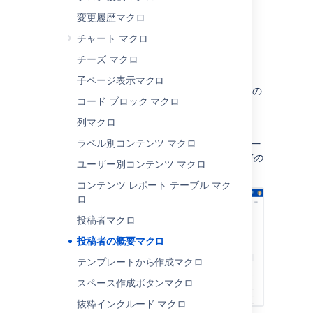
ページへのラベルの追加
変更履歴マクロ
ページのウォッチ
チャート マクロ
このマクロは以下の場合に適しています。
チーズ マクロ
コラボレーション リーダーボード
子ページ表示マクロ
頻繁にドキュメントを投稿するユーザーの
コー​ド ブロック マクロ
把握
価値の高いページへの投稿の追跡
列マクロ
ラベル別コンテンツ マクロ
スクリーンショット: 一方はユーザー別、もう一
方はページ別に投稿を表示する、2 つの投稿者の
ユーザー別コンテンツ マクロ
概要マクロを含むページ。
コンテンツ レポート テーブル マク
ロ
投稿者マクロ
投稿者の概要マクロ
テンプレートから作成マクロ
スペース作成ボタンマクロ
抜粋インクルード マクロ