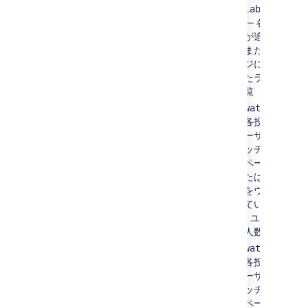
labellist
— 各投稿者
が追加した、
または各ペー
ジに追加され
たラベルの一
覧
—
watches
各投稿者 / ユ
ーザーがウォ
ッチしている
ページ数、ま
たは各ページ
をウォッチし
ている投稿者
/ ユーザーの
人数
—
watching
各投稿者 / ユ
ーザーがウォ
ッチしている
ページの一