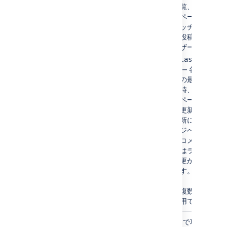
覧、または各
ページをウォ
ッチしている
投稿者 / ユー
ザーの一覧
lastupdate
— 各投稿者
の最終更新日
時、または各
ページの最終
更新日時。更
新には、ペー
ジへの編集、
コメントまた
はラベルの変
更が含まれま
す。
複数の列を使
用できます。
並び替え順序
edits
表内で項目を並