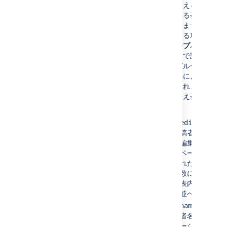
)
べ替える際に使
(order
用する基準を設
定します。並べ
替える項目は
グ
ループ
パラメー
ターで設定され
たグループ化の
基準によって決
定されます。並
べ替え基準と
は：
— 投
edits
稿者が行った
編集、または
ページで行わ
れた編集の総
数に基づいて
表内の項目を
並べ替え
— 投稿
name
者名またはペ
ージ名のアル