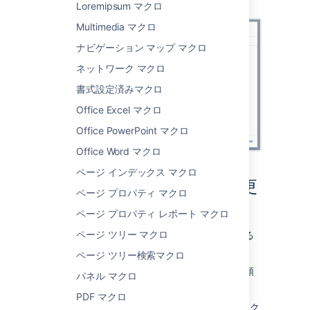
メーターの設定
Loremipsum マクロ
Multimedia マクロ
ナビゲーション マップ マクロ
ネットワーク マクロ
書式設定済みマクロ
Office Excel マクロ
Office PowerPoint マクロ
Office Word マクロ
ページ インデックス マクロ
マクロ パラメーターを変更
ページ プロパティ マクロ
する
ページ プロパティ レポート マクロ
ページ ツリー マクロ
マクロ パラメーターは、マクロの動作を変える
ために使用します。
ページ ツリー検索マクロ
マクロ パラメーターを変更するには、次の手順
パネル マクロ
を実行します。
PDF マクロ
エディタでマクロのプレースホルダーをク