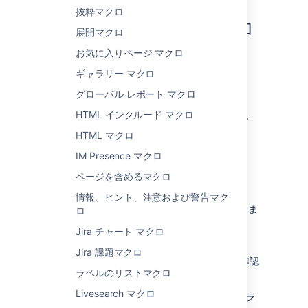
抜粋マクロ
このマクロをページに追加
展開マクロ
する
お気に入りページ マクロ
ギャラリー マクロ
投稿者の概要マクロをページに追加するには：
グローバル レポート マクロ
HTML インクルード マクロ
エディタのツールバーで、[
挿入
]
>
[
その他のマクロ
] を選択します。
HTML マクロ
[
Confluence コンテンツ
] カテゴリか
IM Presence マクロ
ら [
投稿者の概要
] を選択します。
ページを含めるマクロ
投稿についての表示をユーザー別にする
か、ページ別にするかを選択します。
情報、ヒント、注意および警告マク
クエリを調整するパラメーターを指定しま
ロ
す。
Jira チャート マクロ
[
挿入
] をクリックします。
Jira 課題マクロ
その後、ページを公開するとマクロの動作を確認
ラベルのリストマクロ
できます。
Livesearch マクロ
スクリーンショット: 投稿者の概要マクロのパラ