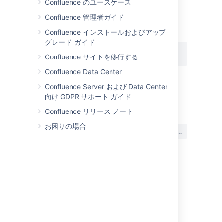
Confluence のユースケース
マクロ名:
change-history
Confluence 管理者ガイド
マクロ本文:
なし。
Confluence インストールおよびアップ
グレード ガイド
{change-history:limit=2}
Confluence サイトを移行する
Confluence Data Center
Confluence Server および Data Center
向け GDPR サポート ガイド
最終更新日: 2023 年 2 月 21 日
Confluence リリース ノート
お困りの場合
この内容はお役に立ちました
はい
いいえ
か?
関連コンテンツ
Page History and Page Comparison Views
Recently Updated Macro