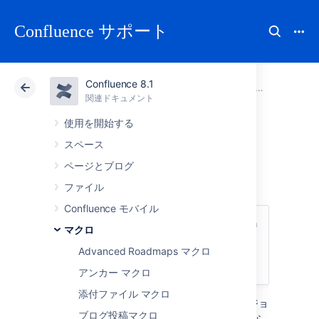
Confluence サポート
Confluence 8.1
アトラシアン サポート
Confluence 8.1
関連ドキュメント
マクロ
関連ドキュメント
クラウド
Data Center 8.1
使用を開始する
スペース
変更履歴マクロ
ページとブログ
ファイル
Confluence モバイル
このマクロは、
Confluence Server と Data
マクロ
Center
で使用できます。マクロの詳細につ
Advanced Roadmaps マクロ
いては、「
Confluence Cloud
」を参照して
ください。
アンカー マクロ
添付ファイル マクロ
変更履歴マクロをページに追加すると、バージョ
ブログ投稿マクロ
ン番号、作成者、日付、バージョン コメントな