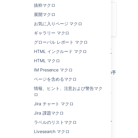
抜粋マクロ
Confluence でのバージョン管理の一般的な
展開マクロ
情報については、「
ページ履歴とページの比較ビュー
」をご覧
お気に入りページ マクロ
ください。
ギャラリー マクロ
グローバル レポート マクロ
変更履歴マクロをページに
HTML インクルード マクロ
追加する
HTML マクロ
IM Presence マクロ
変更履歴マクロをページに追加するには、次の手
順を実行します。
ページを含めるマクロ
情報、ヒント、注意および警告マク
エディタのツールバーで、[
挿入
]
>
ロ
[
その他のマクロ
] を選択します。
Jira チャート マクロ
[
Confluence コンテンツ
] カテゴリか
ら [
変更履歴
] を選択します。
Jira 課題マクロ
表示するページ バージョンの数を選択し
ラベルのリストマクロ
ます。
Livesearch マクロ
[
挿入
] をクリックします。