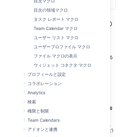
目次マクロ
す。
目次の領域マクロ
タスク レポート マクロ
このマクロを追加するその
Team Calendar マクロ
他の方法
ユーザー リスト マクロ
ユーザープロファイル マクロ
手入力でこのマクロを追加する
ファイル マクロの表示
「
{
」と入力してからマクロ名の入力を開始する
と、マクロの一覧が表示されます。
ウィジェット コネクタ マクロ
プロフィールと設定
コラボレーション
Analytics
検索
Wiki マークアップを使用してこのマクロを追加
権限と制限
する
Team Calendars
これは、エディタ外部 (スペースのサイドバー、
アドオンと連携
ヘッダー、フッターのカスタム コンテンツなど)
でマクロを追加する場合に便利です。