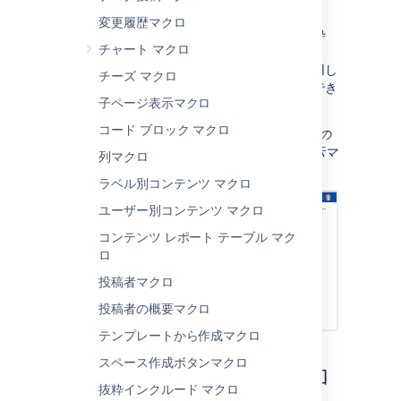
ます。
変更履歴マクロ
これは 2 段階のマクロです。あるページに抜粋
チャート マクロ
マクロを追加すると、
抜粋を含める
、
子ページ表示
、または
ブログ投稿
マクロを使用し
チーズ マクロ
て、抜粋したコンテンツを別のページで表示でき
子ページ表示マクロ
ます。
コー​ド ブロック マクロ
スクリーンショット: 各子ページの抜粋マクロの
内容を表示するように構成された子ページ表示マ
列マクロ
クロを含む、プロジェクトの概要ページ。
ラベル別コンテンツ マクロ
ユーザー別コンテンツ マクロ
コンテンツ レポート テーブル マク
ロ
投稿者マクロ
投稿者の概要マクロ
テンプレートから作成マクロ
スペース作成ボタンマクロ
このマクロをページに追加
抜粋インクルード マクロ