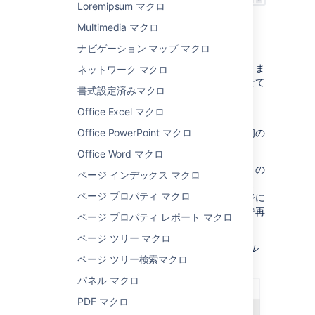
Loremipsum マクロ
Multimedia マクロ
このマクロの使用方法
ナビゲーション マップ マクロ
このマクロは、
抜粋を含める
、
子ページ表示
、ま
ネットワーク マクロ
たは
ブログ投稿
マクロのいずれかと組み合わせて
書式設定済みマクロ
使用する必要があります。
Office Excel マクロ
抜粋は 1 ページにつき 1 つのみ定義できます。
Office PowerPoint マクロ
ページに複数の抜粋マクロを追加すると、最初の
抜粋のみがマクロで使用されます。
Office Word マクロ
抜粋は、改行して新たな行で表示するか、周りの
ページ インデックス マクロ
テキストに埋め込んで表示するかを選択できま
ページ プロパティ マクロ
す。このオプションは抜粋マクロを含むページに
のみ影響します。コンテンツをほかのページで再
ページ プロパティ レポート マクロ
利用した場合の表示には影響しません。
ページ ツリー マクロ
スクリーンショット：抜粋マクロプ レースホル
ページ ツリー検索マクロ
ダーとオプション パネル
パネル マクロ
PDF マクロ