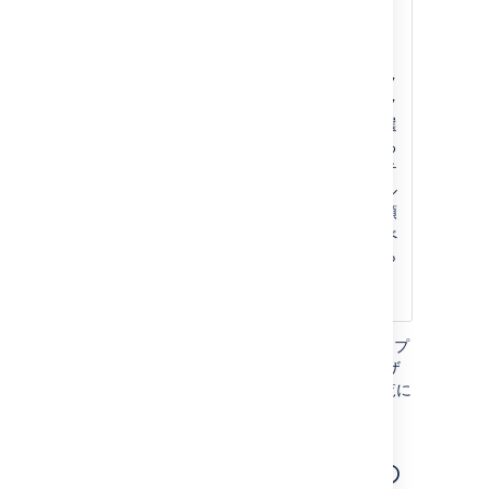
[逆順
ソー
ト] チ
ェック
ボック
スを選
択する
と、テ
ーブル
が逆順
で並べ
替えら
れま
す。
Confluence の保存形式または wiki マークアップ
で使用されるパラメーター名がマクロ ブラウザ
で使用されるラベルと異なる場合、以下の一覧に
括弧付きで表示されます (
)。
example
このマクロを追加するその