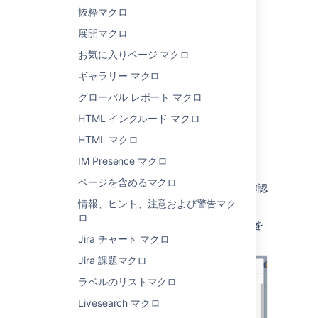
する
抜粋マクロ
展開マクロ
タスク レポート マクロをページに追加するに
は、次の手順を実行します。
お気に入りページ マクロ
ギャラリー マクロ
エディタのツールバーで、[
挿入
]
>
グローバル レポート マクロ
[
その他のマクロ
] を選択します。
[
Confluence コンテンツ
] カテゴリか
HTML インクルード マクロ
ら [
タスク レポート
] を選択します。
HTML マクロ
任意のパラメーターを入力します。
IM Presence マクロ
[
挿入
] をクリックします。
ページを含めるマクロ
その後、ページを公開するとマクロの動作を確認
できます。
情報、ヒント、注意および警告マク
ロ
スクリーンショット: 特定のスペースのタスクを
表示するためのタスク レポート マクロの設定。
Jira チャート マクロ
Jira 課題マクロ
ラベルのリストマクロ
Livesearch マクロ