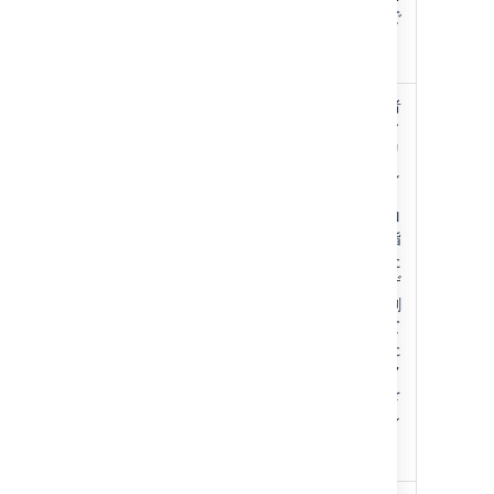
とがで
きま
す。
担当者
い
なし
担当者
)
い
でフィ
(assignee
え
ルタリ
ングし
ます。
マクロ
は、指
定した
ユーザ
ーに割
り当て
られた
タスク
のみを
表示し
ます。