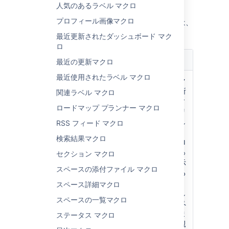
人気のあるラベル マクロ
入
] を選択します。
プロフィール画像マクロ
このマクロで使用できるパラメーターの一覧は、
次のとおりです。
最近更新されたダッシュボード マク
ロ
必
パラメーター
既定
説明
最近の更新マクロ
須
最近使用されたラベル マクロ
スペースとページ
い
なし
タスク
)
い
の場所
(spaceAndPage
関連ラベル マクロ
え
でフィ
ロードマップ プランナー マクロ
ルタリ
ングし
RSS フィード マクロ
ます。
検索結果マクロ
マクロ
によっ
セクション マクロ
て表示
スペースの添付ファイル マクロ
される
のは、
スペース詳細マクロ
指定し
スペースの一覧マクロ
たスペ
ースま
ステータス マクロ
たは親