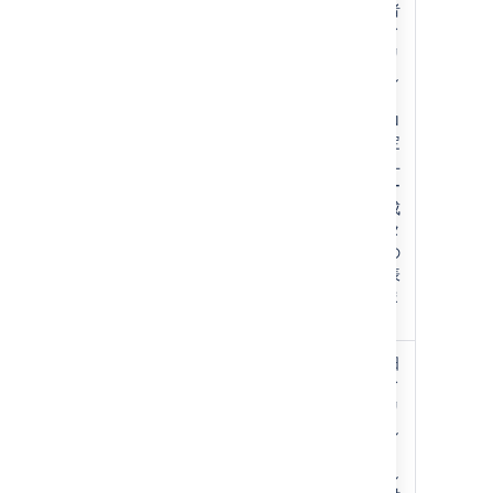
作成者
い
なし
作成者
)
い
でフィ
(creator
え
ルタリ
ングし
ます。
マクロ
は指定
したユ
ーザー
が作成
したタ
スクの
みを表
示しま
す。
作成日 (この日付以
い
なし
作成日
降)
い
でフィ
)
え
ルタリ
(createddateFrom
ングし
ます。
指定し