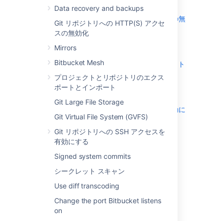
Data recovery and backups
Data recovery and backups
Git リポジトリへの HTTP(S) アクセスの無
Git リポジトリへの HTTP(S) アクセ
効化
スの無効化
Mirrors
Mirrors
Bitbucket Mesh
Bitbucket Mesh
プロジェクトとリポジトリのエクスポート
とインポート
プロジェクトとリポジトリのエクス
Git Large File Storage
ポートとインポート
Git Virtual File System (GVFS)
Git Large File Storage
Git リポジトリへの SSH アクセスを有効に
Git Virtual File System (GVFS)
する
Signed system commits
Git リポジトリへの SSH アクセスを
有効にする
シークレット スキャン
Use diff transcoding
Signed system commits
Change the port Bitbucket listens on
シークレット スキャン
Lockout recovery process
Use diff transcoding
プロキシとセキュアな Bitbucket
Change the port Bitbucket listens
High availability for Bitbucket
on
Diagnostics for third-party apps