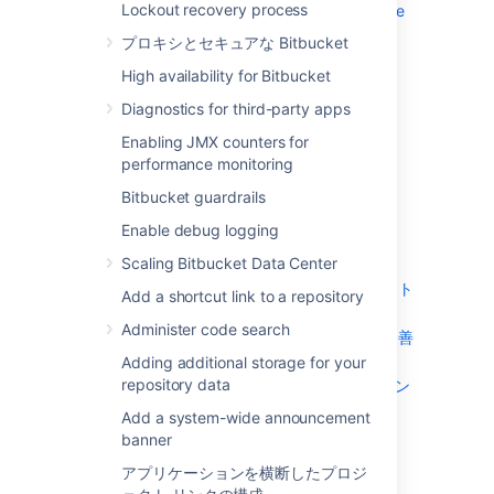
Lockout recovery process
Enabling JMX counters for performance
monitoring
プロキシとセキュアな Bitbucket
Bitbucket guardrails
High availability for Bitbucket
Enable debug logging
Diagnostics for third-party apps
Scaling Bitbucket Data Center
Add a shortcut link to a repository
Enabling JMX counters for
performance monitoring
Administer code search
Adding additional storage for your
Bitbucket guardrails
repository data
Enable debug logging
Add a system-wide announcement
banner
Scaling Bitbucket Data Center
アプリケーションを横断したプロジェクト
Add a shortcut link to a repository
リンクの構成
Administer code search
レート制限でインスタンスの安定性を改善
する
Adding additional storage for your
repository data
Atlasssian Data Center アプリケーション
で CDN を使用する
Add a system-wide announcement
Manage keys and tokens
banner
他のアプリケーションにリンクする
アプリケーションを横断したプロジ
Setting a system-wide default branch