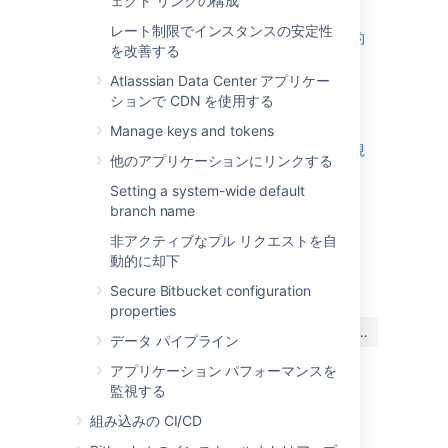
ェクト リンクの構成
name
レート制限でインスタンスの安定性
非アクティブなプル リクエストを自動的
を改善する
に却下
Atlasssian Data Center アプリケー
Secure Bitbucket configuration
ションで CDN を使用する
properties
データ パイプライン
Manage keys and tokens
アプリケーション パフォーマンスを監視
他のアプリケーションにリンクする
する
Setting a system-wide default
branch name
非アクティブなプル リクエストを自
動的に却下
最終更新日: 2023 年 10 月 5 日
Secure Bitbucket configuration
properties
この内容はお役に立ちました
はい
いいえ
データ パイプライン
か?
アプリケーション パフォーマンスを
監視する
このセクションの項目
組み込みの CI/CD