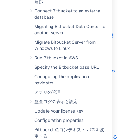
連携
高度なリポジトリ管理
Connect Bitbucket to an external
外部ユーザー ディレクトリ
database
グローバル権限
Migrating Bitbucket Data Center to
Setting up your mail server
another server
アトラシアン アプリケーションとの連携
Migrate Bitbucket Server from
Connect Bitbucket to an external
Windows to Linux
database
Migrating Bitbucket Data Center to
Run Bitbucket in AWS
another server
Specify the Bitbucket base URL
Migrate Bitbucket Server from Windows
Configuring the application
to Linux
navigator
Run Bitbucket in AWS
Specify the Bitbucket base URL
アプリの管理
Configuring the application navigator
監査ログの表示と設定
アプリの管理
Update your license key
監査ログの表示と設定
Configuration properties
Update your license key
Configuration properties
Bitbucket のコンテキスト パスを変
更する
Bitbucket のコンテキスト パスを変更する