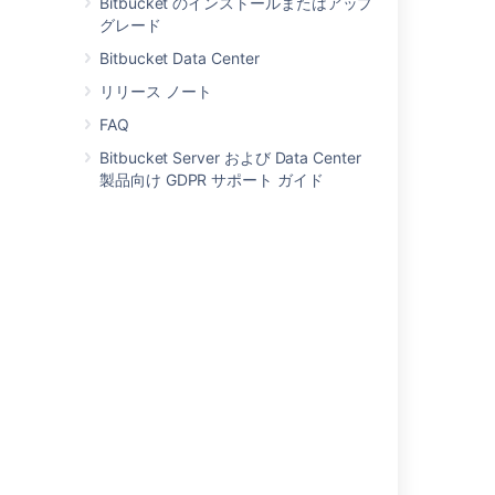
Bitbucket のインストールまたはアップ
Users and groups
グレード
高度なリポジトリ管理
Bitbucket Data Center
リリース ノート
外部ユーザー ディレクトリ
FAQ
グローバル権限
Bitbucket Server および Data Center
Setting up your mail server
製品向け GDPR サポート ガイド
アトラシアン アプリケーションとの連携
Connect Bitbucket to an external database
Migrating Bitbucket Data Center to another
server
Migrate Bitbucket Server from Windows to
Linux
Run Bitbucket in AWS
Specify the Bitbucket base URL
Configuring the application navigator