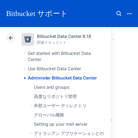
Bitbucket サポート
Bitbucket Data Center 8.18
アトラシアン サポート
Bitbucket 8.18
関連ドキュメント
関連ドキュメント
クラウド
Data Center 8.18
Get started with Bitbucket Data
Center
Administer
Use Bitbucket Data Center
Administer Bitbucket Data Center
Bitbucket Data
Users and groups
Center
高度なリポジトリ管理
外部ユーザー ディレクトリ
This section includes guidance on
グローバル権限
administration actions that can be performed
Setting up your mail server
for
Bitbucket
.
アトラシアン アプリケーションとの
Users and groups