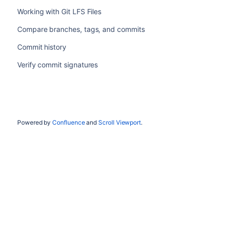
Working with Git LFS Files
Compare branches, tags, and commits
Commit history
Verify commit signatures
Powered by
Confluence
and
Scroll Viewport
.