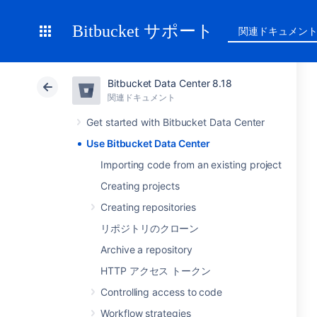
Bitbucket サポート
関連ドキュメン
Bitbucket Data Center 8.18
関連ドキュメント
Get started with Bitbucket Data Center
Use Bitbucket Data Center
Importing code from an existing project
Creating projects
Creating repositories
リポジトリのクローン
Archive a repository
HTTP アクセス トークン
Controlling access to code
Workflow strategies