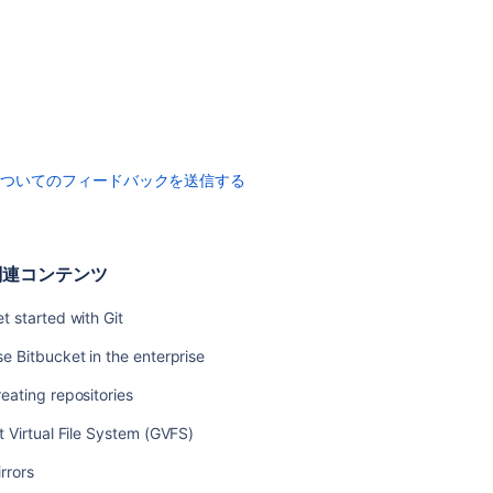
Archive
a
repository
HTTP
ア
ク
セ
についてのフィードバックを送信する
ス
ト
ー
ク
関連コンテンツ
ン
t started with Git
Controlling
access
e Bitbucket in the enterprise
to
code
eating repositories
Workflow
t Virtual File System (GVFS)
strategies
rrors
プ