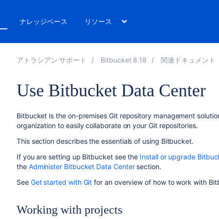
ト
ナレッジベース
リソース
アトラシアン サポート
Bitbucket 8.18
関連ドキュメント
Use Bitbucket Data Center
Bitbucket
is the on-premises Git repository management solution 
organization to easily collaborate on your Git repositories.
This section describes the essentials of using
Bitbucket
.
If you are setting up
Bitbucket
see the
Install or upgrade Bitbuc
the
Administer Bitbucket Data Center
section.
See
Get started with Git
for an overview of how to work with
Bit
Working with projects