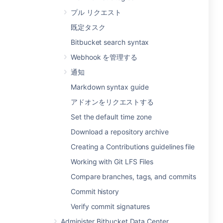
プル リクエスト
既定タスク
Bitbucket search syntax
Webhook を管理する
通知
Markdown syntax guide
アドオンをリクエストする
Set the default time zone
Download a repository archive
Creating a Contributions guidelines file
Working with Git LFS Files
Compare branches, tags, and commits
Commit history
Verify commit signatures
Administer Bitbucket Data Center