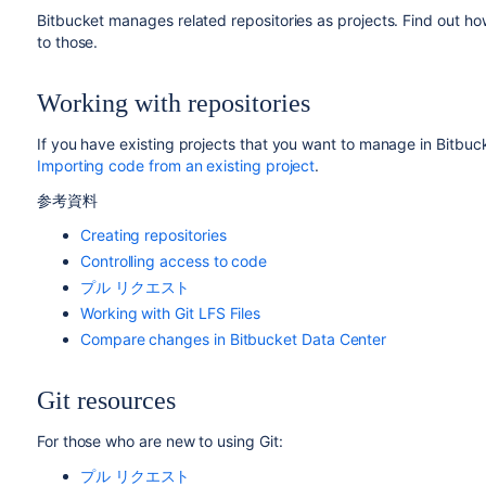
Bitbucket
manages related repositories as projects. Find out h
to those.
Working with repositories
If you have existing projects that you want to manage in
Bitbuc
Importing code from an existing project
.
参考資料
Creating repositories
Controlling access to code
プル リクエスト
Working with Git LFS Files
Compare changes in Bitbucket Data Center
Git resources
For those who are new to using Git:
プル リクエスト