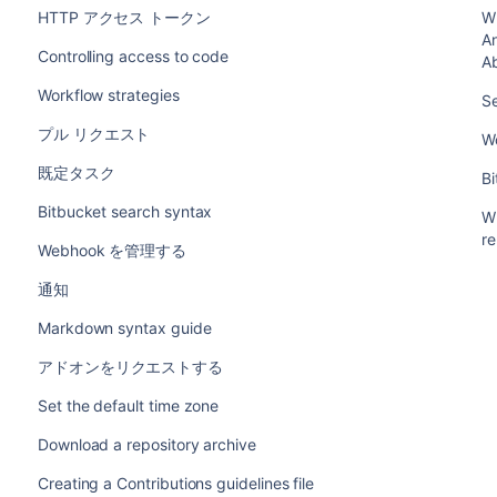
HTTP アクセス トークン
W
An
Controlling access to code
Ab
Workflow strategies
Se
プル リクエスト
Wo
既定タスク
B
Bitbucket search syntax
W
r
Webhook を管理する
通知
Markdown syntax guide
アドオンをリクエストする
Set the default time zone
Download a repository archive
Creating a Contributions guidelines file