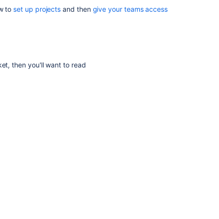
Importing
ow to
set up projects
and then
give your teams access
code
from
an
existing
project
ket
, then you'll want to read
Creating
projects
Creating
repositories
リ
ポ
ジ
ト
リ
の
ク
ロ
ー
ン