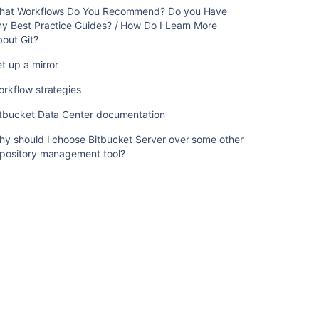
ル
hat Workflows Do You Recommend? Do you Have
リ
y Best Practice Guides? / How Do I Learn More
ク
out Git?
エ
t up a mirror
ス
ト
rkflow strategies
既
itbucket Data Center documentation
定
タ
hy should I choose Bitbucket Server over some other
ス
epository management tool?
ク
Bitbucket
search
syntax
Webhook
を
管
理
す
る