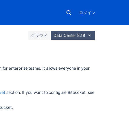
ログイン
クラウド
Data Center 8.18
こ
for enterprise teams. It allows everyone in your
の
セ
ク
シ
ket
section. If you want to configure
Bitbucket
, see
ョ
ン
bucket
.
の
項
目