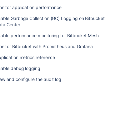
audit
nitor application performance
log
nable Garbage Collection (GC) Logging on Bitbucket
ata Center
nable performance monitoring for Bitbucket Mesh
onitor Bitbucket with Prometheus and Grafana
plication metrics reference
nable debug logging
ew and configure the audit log