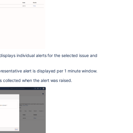
log
events
Audit
log
integrations
Monitor
application
performance
displays individual alerts for the selected issue and
Enable
Garbage
resentative alert is displayed per 1 minute window.
Collection
was collected when the alert was raised.
(GC)
Logging
on
Bitbucket
Data
Center
Enable
performance