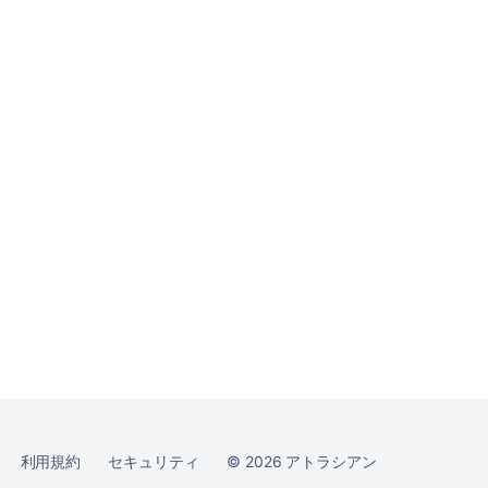
コ
ミ
ュ
ニ
テ
ィ
に
質
問
利用規約
セキュリティ
©
2026
アトラシアン