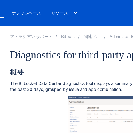
ト
ナレッジベース
リソース
アトラシアン サポート
Bitbucket 8.18
関連ドキュメント
Administer Bitbucket Da
Diagnostics for third-party 
概要
The
Bitbucket Data Center
diagnostics tool displays a summary o
the past 30 days, grouped by issue and app combination.