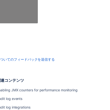
monitoring
for
Bitbucket
Mesh
Monitor
Bitbucket
with
Prometheus
and
Grafana
Application
についてのフィードバックを送信する
metrics
reference
Enable
関連コンテンツ
debug
logging
nabling JMX counters for performance monitoring
View
dit log events
and
configure
dit log integrations
the