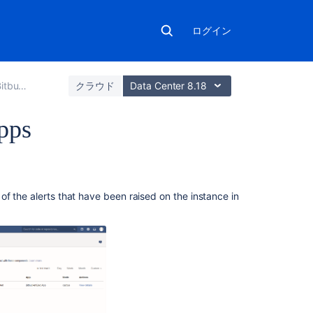
ログイン
ta Center
クラウド
Data Center 8.18
apps
こ
の
セ
f the alerts that have been raised on the instance in
ク
シ
ョ
ン
の
項
目