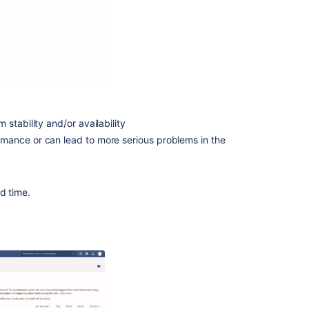
Event
system
Upgrade
tasks
関
連
stability and/or availability
コ
rmance or can lead to more serious problems in the
ン
テ
ン
ツ
d time.
Enabling
JMX
counters
for
performance
monitoring
Audit