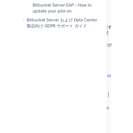
覧ください
。
Bitbucket Server EAP - How to
update your add-on
Data Center 製品
Bitbucket Server および Data Center
製品向け GDPR サポート ガイド
新機能または改善が予定されている場合、関連す
る Jira の課題の修正バージョンを更新して、変
更を含むもっとも古い製品バージョンを示しま
す。多くの場合、この更新は製品のリリース日が
近づいたタイミングで行います。
変更の概要については、対象の製品のリリース
ノートを参照してください。
Jira Software
|
Jira Service Management
|
Jira プラットフォーム
|
Advanced Roadmaps for Jira
Confluence
|
Questions for Confluence
|
Team Calendars for Confluence
Bitbucket
|
Bamboo
|
Fisheye
|
Crucible
プロダクトロードマップ