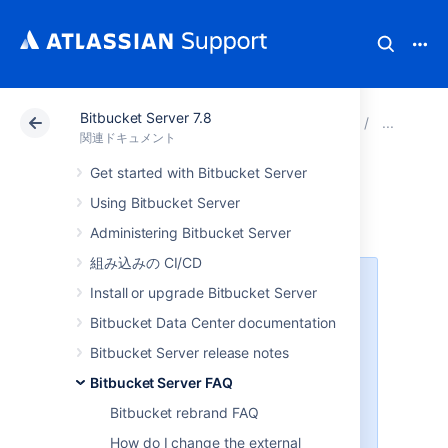
Bitbucket Server 7.8
アトラシアン サポート
関連ドキュメント
Bitbucket
サ
関連ドキュメント
Get started with Bitbucket Server
New features policy
Using Bitbucket Server
Administering Bitbucket Server
組み込みの CI/CD
このポリシーはバグには適用されま
Install or upgrade Bitbucket Server
せん。バグ修正に対する当社のアプ
Bitbucket Data Center documentation
ローチについては、「
Data Center 製品のバグ修正ポリシ
Bitbucket Server release notes
ー
Bitbucket Server FAQ
」または「
クラウド製品のバグ修正ポリシー
」
Bitbucket rebrand FAQ
をご参照ください。
How do I change the external