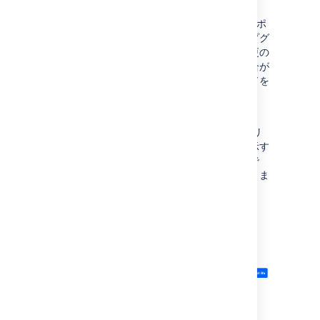
Jira Software Data Center のお客様について
は、1 つの長期サポートリリースと次の長期サポ
ートリリースの間にゼロダウンタイムのアップグ
レードを利用できるように考慮しますが、変更の
性質によってはダウンタイムが必要になる場合が
あります。ゼロダウンタイムのアップグレードを
使用できるかどうかは、変更ログで確認できま
す。
この例では、バージョン 4.2 が長期サポート リ
リースとして指定されています。以下の図に示す
バグ修正リリースの番号とタイミングは一例で
す。リリース頻度は各製品で異なる場合がありま
す。