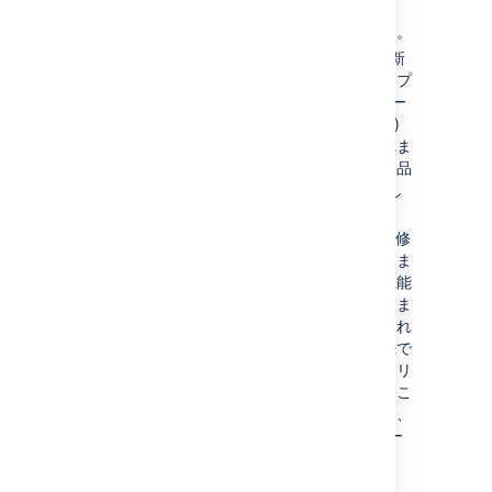
ユーザー エクスペリエンスの重大な変
更、主要な機能の削除などが含まれます。
フィーチャー リリース
(例: 4.6) には、新
機能、既存機能の変更、サポートされるプ
ラットフォーム (データベース、オペレー
ティング システム、Git バージョンなど)
の変更、または機能の削除などが含まれま
す。これらはこれまでは、ほとんどの製品
で "メジャー" リリースと呼ばれていまし
た。
バグ修正リリース
(例: 4.6.2)にはバグの修
正、安定性やパフォーマンスの改善が含ま
れます。修正の内容によっては既存の機能
への小規模の変更が行われる場合がありま
すが、新機能やリスクの高い変更は含まれ
ないため、ユーザーはすぐに利用を継続で
きます。バージョンの最新のバグ修正リリ
ースへの定期的なアップグレードを行うこ
とをお勧めします。これらはこれまでは、
ほとんどの製品で "メンテナンス" リリー
スと呼ばれていました。