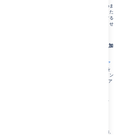
各ご提案に合わせて
更新、対応
を行うよう努めま
すが、多くのご提案をいただいた場合、更新また
は対応を提供できない
場合も
あります。実装する
機能のご提案について、補償や割引は提供しませ
ん。
アトラシアン コミュニティでの会話に参加
する
当社のプロダクト マネージャーは、
アトラシア
ン コミュニティ
に
新機能と変更に関する記事を
定期的に投稿
しています。こうした投稿にコメン
トしたり、質問したり、PM やほかのアトラシア
ン ユーザーと話し合ったりできます。
Data Center 製品のリリース
に関連する用語
プラットフォーム リリース
(例: 4.0) に
は、重大な変更や大幅な変更が含まれま
す。これには、既存の API の変更や削除、