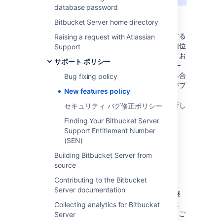
database password
実装対象の判断基準
Bitbucket Server home directory
当社の製品ロードマップに影響を与え、実装する
Raising a request with Atlassian
機能を決定する要因は数多くあります。優先順位
Support
を決め、取り組むべきことを決定する際には、お
サポート ポリシー
客様のフィードバックや提案を、サポート チー
ム、製品分析、調査結果などからの洞察と組み合
Bug fixing policy
わせます。この情報と、中長期的な製品およびプ
New features policy
ラットフォームのビジョンと組み合わせること
で、当社が実装する内容とその優先順位を判断し
セキュリティ バグ修正ポリシー
ます。
Finding Your Bitbucket Server
Support Entitlement Number
機能の実装時期を追跡する
(SEN)
Building Bitbucket Server from
方法
source
クラウド製品
Contributing to the Bitbucket
Server documentation
アトラシアンでは Cloud 製品の
改善や更新を継
続的に
行っています。
最新の変更を確認する
に
Collecting analytics for Bitbucket
は、
Atlassian Cloud リリース ノート ブログ
を
ご
Server