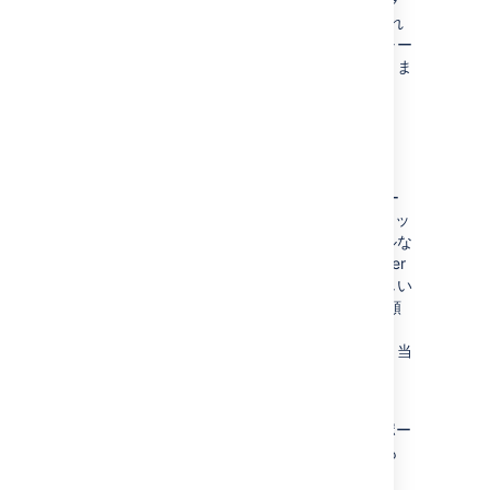
3 つの主なリリース タイプに加え、フィーチャ
ー リリースが
長期サポート リリース
に指定され
る場合もあります。つまり、標準のフィーチャー
リリースよりも長い期間、バグ修正を利用できま
す。
長期サポート リリース
長期サポート リリース (旧称 Enterprise リリー
ス) は、新しいフィーチャー バージョンへのアッ
プグレードの準備に時間を要し、クリティカルな
バグの修正を適用する必要がある、Data Center
製品ののお客様向けに用意されています。新しい
フィーチャー バージョンへのアップグレード頻
度がおよそ年に 1 回の組織では、長期サポート
リリースのほうが適している場合があります。当
社の Jira Software、Confluence、Bitbucket、
Bamboo への対応は次のとおりです。
1 つのフィーチャー リリースを長期サポー
ト リリース として指定します (最低でも
12 か月に 1 回)。