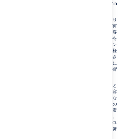
Community
,
jira.atlassian.com
, or
directly within
our Cloud products
.
多くのご提案と機能リクエストをいただいており
ます。ご提案への投票やコメントは、お客様が何
にご関心をお持ちか、当社の製品がお客様とお客
様のチームをどのようにサポートして欲しいかを
理解するのに役立ちます。課題についてのコメン
トで最も有用な情報は各提案がどのようにお客様
に役立つかです。お客様のユースケースと提案さ
れた変更がお客様とお客様のチームにどのように
役立つかをご説明いただければ、当社は提案の背
景にあるニーズをより深く理解できます。
ご提案は当社が最終的にそのまま実装しないこと
を選択した場合であっても、当社が取り組む内容
に影響することがよくあります。当社の最終的な
目標は、お客様のすべてのニーズを理解し、その
ニーズを満たす製品を提供することです。ご提案
をそのまま実装する場合もありますが、通常は、
ご提案の背景にあるニーズとできる限り多くのユ
ーザーのニーズを満たせる方法を理解するよう努
めます。