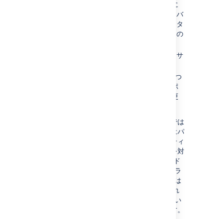
最新のセキュリティ バグ修正ポリシーに
記載されているように、クリティカルなバ
グ修正をバックポートし、安定性、データ
の整合性、または重要なパフォーマンスの
問題に関連する修正が適用されます。
対象バージョンのバグ修正リリースを、サ
ポート終了まで提供します。
アップグレードを円滑に行えるよう、1 つ
の長期サポート リリーズと次の長期サポ
ート リリースの間のすべての変更の変更
履歴を提供します。
すべてのバグ修正がバックポートされるわけでは
ありません。安定性、データの整合性、またはパ
フォーマンスの問題に焦点を当て、最もクリティ
カルだと思われるバグやリグレッションのみを対
象にします。API、サードパーティ アプリ (アド
オン) で使用するコード、またはインフラストラ
クチャに変更を加える必要がある修正 (これらは
通常はプラットフォーム リリース用に予約され
ます) や、リスクおよび複雑性の高い修正につい
ては、バックポートを行わないことがあります。