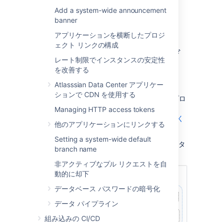
クチャのオプション
」をご参照ください。
Add a system-wide announcement
banner
アプリケーションを横断したプロジ
AWS EKS を使用して Data
ェクト リンクの構成
Center 製品をクラスタにデ
レート制限でインスタンスの安定性
プロイする
を改善する
Atlasssian Data Center アプリケー
Data Center インスタンスは、管理対象の
ションで CDN を使用する
Kubernetes クラスタ サービスを使用してデプロ
イできます。
Amazon EKS を使用して
Managing HTTP access tokens
Kubernetes クラスタを準備する方法をご確認く
他のアプリケーションにリンクする
ださい。
Setting a system-wide default
Kubernetes で実行される Data Center インスタ
branch name
ンスのアーキテクチャの概要を次に示します。
非アクティブなプル リクエストを自
動的に却下
データベース パスワードの暗号化
データ パイプライン
組み込みの CI/CD