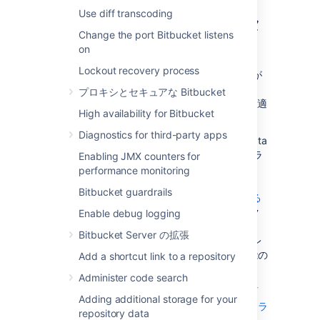
Use diff transcoding
非クラスタ環境とクラスタ
Change the port Bitbucket listens
環境
on
Lockout recovery process
高可用性や
ゼロダウンタイム アップグレード
が
不要な場合、ほとんどの "Small" または
プロキシとセキュアな Bitbucket
"Medium" サイズのデプロイには単一ノードが適
High availability for Bitbucket
しています。
Diagnostics for third-party apps
既存の Server インストールがある場合は、Data
Center にアップグレードする際にそのインフラ
Enabling JMX counters for
ストラクチャを引き続き使用できます。Data
performance monitoring
Center 専用の多くの機能 (
Bitbucket guardrails
SAML シングル サインオン
、
レート制限による
システムの保護
、
CDN サポート
など) では、ク
Enable debug logging
ラスタ インフラストラクチャは不要です。
Bitbucket Server の拡張
Server インストールのライセンスをアップグレ
ードするだけで、Data Center のこれらの機能の
Add a shortcut link to a repository
使用を開始できます。
Administer code search
クラスタ化が必要かどうかの詳細については「
Adding additional storage for your
Data Center のアーキテクチャとインフラストラ
repository data