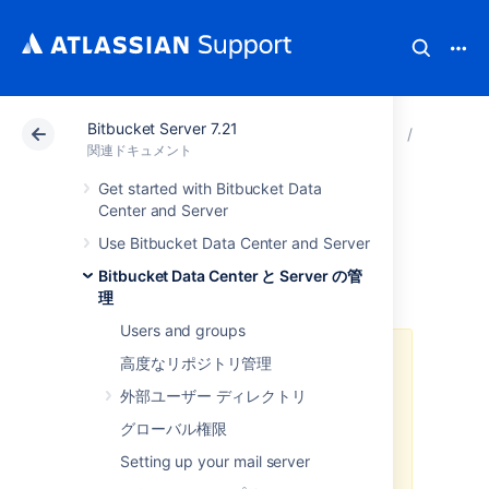
Bitbucket Server 7.21
アトラシアン サポート
関連ドキュメント
Bitbucket 
Bitbuck
関連ドキュメント
Get started with Bitbucket Data
Run Bitbucket in
Center and Server
Use Bitbucket Data Center and Server
AWS
Bitbucket Data Center と Server の管
理
Users and groups
デプロイ方法としての
AWS クイッ
高度なリポジトリ管理
ク スタート
テンプレート
はアトラ
外部ユーザー ディレクトリ
シアンではサポートされなくなりま
した
。
テンプレートは今後も利用で
グローバル権限
きますが、保守や更新は行われませ
Setting up your mail server
ん。