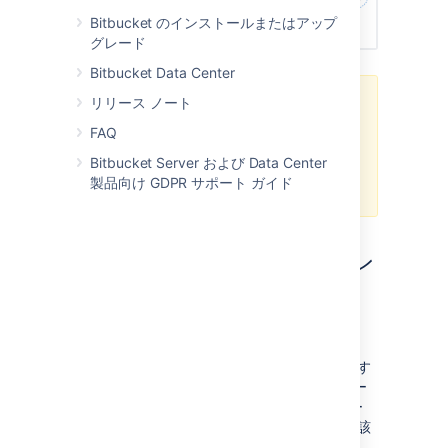
Bitbucket のインストールまたはアップ
グレード
Bitbucket Data Center
リリース ノート
Data Center 製品を AWS GovCloud
にデプロイすることはできますが、
FAQ
AWS GovCloud 環境での Helm チャ
Bitbucket Server および Data Center
ートのテストや検証は実施しておら
製品向け GDPR サポート ガイド
ず、サポートも提供していません。
AWS を使用してインスタン
スをデプロイする
コンポーネントの作成
AWS を使用して Data Center 製品をデプロイす
る前に、必要なインフラストラクチャ コンポー
ネントを作成する必要があります。データベー
ス、Kubernetes クラスタ、共有ストレージが該
当します。
前提条件の詳細をご確認ください。