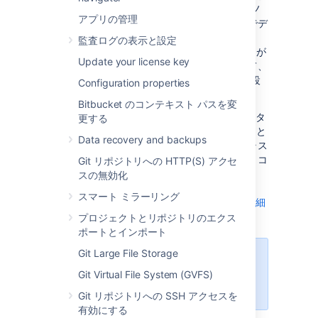
の利用をご検討ください。AWS では、追加のノ
アプリの管理
ードをサイズ変更してすばやく起動することでデ
プロイを柔軟にスケーリングできます。また、
監査ログの表示と設定
Data Center 製品で使える多数の管理サービスが
Update your license key
用意されています。これらのサービスによって、
デプロイのクラスタ インフラストラクチャの設
Configuration properties
定、管理、保守がより容易になります。
Bitbucket のコンテキスト パスを変
Helm チャート
を使用して Data Center インスタ
更する
ンスを Kubernetes クラスタにデプロイすること
Data recovery and backups
をお勧めします。これにより、最新のインフラス
トラクチャを使用しながら、データを管理し、コ
Git リポジトリへの HTTP(S) アクセ
ンプライアンス ニーズを満たすことができま
スの無効化
す。
スマート ミラーリング
Kubernetes での Data Center 製品の実行の詳細
をご確認ください。
プロジェクトとリポジトリのエクス
ポートとインポート
Git Large File Storage
Data Center が提供するメリットの
詳細に興味がある場合は、
Data
Git Virtual File System (GVFS)
Center の概要をご確認ください
Git リポジトリへの SSH アクセスを
有効にする