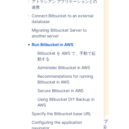
アトラシアン アプリケーションとの
より効率的で堅牢なインフラストラ
連携
クチャと
運用
のセットアップのため
Connect Bitbucket to an external
に、Helm チャートを使用して Data
database
Center 製品を Kubernetes クラス
ターにデプロイすることをお勧めし
Migrating Bitbucket Server to
ます。Kubernetes へのデプロイに
another server
関する詳細は
こちら
をご確認くださ
Run Bitbucket in AWS
い。
Bitbucket を AWS で、手動で起
AWS は、現在、AWS クイック スタ
動する
ート テンプレートで使用される起
動設定を
起動テンプレート
に切り替
Administer Bitbucket in AWS
えることを推奨していますが、AWS
Recommendations for running
クイック スタート テンプレートの
Bitbucket in AWS
サポートは終了しているため、アト
ラシアンではこの切り替えを行う予
Secure Bitbucket in AWS
定はありません。そのため、このテ
Using Bitbucket DIY Backup in
ンプレートを使用して起動設定を作
AWS
成することはできません。
Specify the Bitbucket base URL
Data Center インスタンスをクラスタ環境でデプ
Configuring the application
ロイする場合は、Amazon Web Services (AWS)
navigator