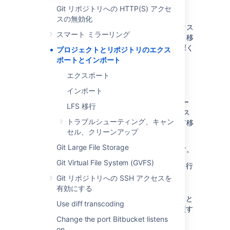
始める前に
Git リポジトリへの HTTP(S) アクセ
スの無効化
これは、移行の実行前に確認および完了するタス
スマート ミラーリング
クに関連する考慮事項の、大まかな概要です。移
行を開始する前に、以降のセクションを注意深く
プロジェクトとリポジトリのエクス
ご確認ください。
ポートとインポート
エクスポート
ユーザー インターフェース
インポート
この機能の初回 (
Bitbucket Server 5.14
) リリー
LFS 移行
スにはグラフィカル ユーザー インターフェイス
トラブルシューティング、キャン
はありません。代わりに REST コールを行って移
セル、クリーンアップ
行プロセスを制御できます。
Git Large File Storage
移行を実行するには、次のいずれかが必要です。
Git Virtual File System (GVFS)
任意のツールを使用して REST コールを行
う
Git リポジトリへの SSH アクセスを
有効にする
提供されている
インポート用のサンプル cURL コマンド
と
Use diff transcoding
エクスポート用の cURL コマンド
を参照す
Change the port Bitbucket listens
る
on