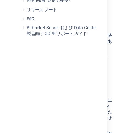
Bitbucket Data Center
名にも適用されます。
リリース ノート
FAQ
エクスポートに必要な時間
Bitbucket Server および Data Center
エクスポートに必要な時間は、データ セット、
製品向け GDPR サポート ガイド
個別の負荷、およびトラフィックによる影響を受
けるため、この時間を予測する現実的な方法はあ
りません。
一部のテストでは 200 GB のエクスポートに 2
～ 4 時間がかかったことが確認されています
が、これよりも時間がかかる可能性がありま
す。
インポートに必要な時間
インポートに必要な時間は、インポートされるエ
クスポート アーカイブのサイズ、プル リクエス
トの数、およびリポジトリの数の影響を受けるた
め、この時間を予測する現実的な方法はありませ
ん。