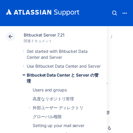
Bitbucket Server 7.21
アトラシアン サポート
関連ドキュメント
Bitbucket 
Bitbuck
関連ドキュメント
Get started with Bitbucket Data
プロジェクトとリ
Center and Server
Use Bitbucket Data Center and Server
ポジトリのエクス
Bitbucket Data Center と Server の管
ポートとインポー
理
Users and groups
ト
高度なリポジトリ管理
外部ユーザー ディレクトリ
Data Center Migration は、次のことができる管
グローバル権限
理者向けのツールです。
Setting up your mail server
複数の Bitbucket インスタンスを集約する