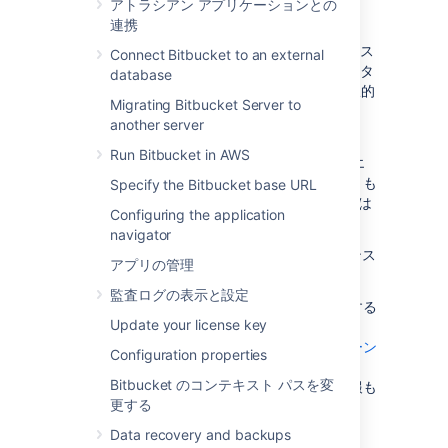
アトラシアン アプリケーションとの
Bitbucket Server から Bitbucket Data
連携
Center に移行する
ある Bitbucket Data Center インスタンス
Connect Bitbucket to an external
から別の Bitbucket Data Center インスタ
database
ンスにプロジェクトとリポジトリを選択的
Migrating Bitbucket Server to
にエクスポート/インポートする
another server
Git データを、別の Bitbucket Server または
Run Bitbucket in AWS
Data Center デプロイメントから、プル リクエ
スト、コメント、および添付ファイル履歴ととも
Specify the Bitbucket base URL
に、Bitbucket Data Center にインポートまたは
Configuring the application
エクスポートできます。
navigator
この機能は Bitbucket Data Center インスタンス
アプリの管理
を持つお客様のみが使用できます。
監査ログの表示と設定
移行を開始する前に、次の情報を慎重に確認する
Update your license key
必要があります。
トラブルシューティング、キャンセル、クリーン
Configuration properties
アップ
Bitbucket のコンテキスト パスを変
や
エラーおよび警告メッセージ
についての情報も
更する
あります。
Data recovery and backups