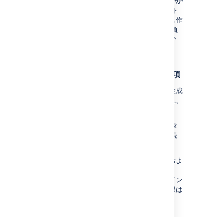
インポートには
エクスポートよりも長い時間がか
かります
(およそ 4 倍) 。これは、エクスポート
では、インポート時に実行されるインデックス作
成と検証が行われず、データ セット、個別の負
荷、およびトラフィックにのみ依存するためで
す。
ユーザーおよびライセンス管理の推奨事項
エクスポート
時、非アクティブなユーザーは生成
された「削除済みのユーザー」リスト追加され、
移行時にライセンスを消費しません。
移行前に、ソース インスタンスと宛先インスタ
ンスの両方を
同じユーザー ディレクトリ
に接続
しておくことを強くおすすめします。
ユーザーは移行されませんが、プロジェクトおよ
びリポジトリ上のそのユーザーの権限は移行さ
れ、権限は
ユーザー名
で照合されます。宛先イン
スタンスにユーザーが見つからない場合、権限は
移行されない可能性があり、警告が記録されま
す。