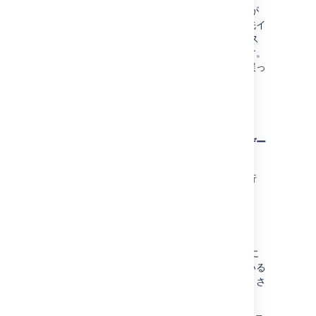
両方のインスタンスでユーザー ディレクトリが
異なる場合、同じ
ユーザー名
のユーザーが宛先イ
ンスタンスに存在するが、ソース インスタンス
の実際のユーザーとは異なる可能性があります。
これにより、インポート時にそのユーザーに誤っ
た権限が付与される可能性があります。
サードパーティ製のプラグイン
サードパーティ製のプラグイン、およびそのデー
タは移行
されない
点にご注意ください。
プラグイン側で
この API
を使用して独自の移行
を実装できます。
プル リクエストのコメント
プル リクエストのコメントが別のリポジトリに
アップロードされた添付ファイルを参照している
場合は、その添付ファイルが正常にインポートさ
れない可能性があります。