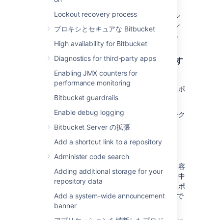
cURL コマンドの使用を予定している場合
Lockout recovery process
は、
ファイルをセットアップ
(サンプル
.netrc
コマンドでは
フラグを使用) し、自身のマシ
-n
プロキシとセキュアな Bitbucket
ンに
をインストールすることを推奨します。
jq
High availability for Bitbucket
Diagnostics for third-party apps
プレビュー REST エンドポイントを使用す
る
Enabling JMX counters for
performance monitoring
プレビュー機能を使用して、移行の前にエクスポ
Bitbucket guardrails
ート範囲を確認できます。
Enable debug logging
プレビューは、常に完全に移行される、フォーク
階層を考慮します。
Bitbucket Server の拡張
Add a shortcut link to a repository
ディスク容量の要件
Administer code search
移行するファイルに対して十分なディスク空き容
Adding additional storage for your
量があることを必ず確認します。エクスポート中
repository data
に必要な大まかなディスク空き容量は、エクスポ
ートされる Git データと添付ファイルのサイズで
Add a system-wide announcement
す。
banner