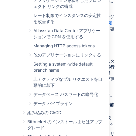
アプリケーションを横断したプロジ
ElasticSearch およびデータベース サーバー用に
ェクト リンクの構成
追加の領域が必要です。
レート制限でインスタンスの安定性
利用可能なスペースが不明な場合、次のナレッジ
を改善する
ベース記事で Bitbucket の
リポジトリ ID を特定
し、それを使用して、利用可能なディスク空き容
Atlasssian Data Center アプリケー
量を確認できます。
ションで CDN を使用する
Managing HTTP access tokens
プロジェクト名の競合の問題
他のアプリケーションにリンクする
移行前に、移行元インスタンスと宛先先インスタ
Setting a system-wide default
ンスの両方でプロジェクト名を確認します。
移行
branch name
先インスタンス
でプロジェクト名が使用中の場
合、
インポートされる
非アクティブなプル リクエストを自
プロジェクトの名前が変更
されます。
動的に却下
データベース パスワードの暗号化
これを回避するには、次のいずれかを行います。
データ パイプライン
すべてのプロジェクト名を確認し、移行
前
に
名前を変更する
組み込みの CI/CD
移行
後
にインポート ジョブの警告を確認
Bitbucket のインストールまたはアップ
し、プロジェクトの名前を手動で変更する
グレード
同じロジックが、個人プロジェクトのリポジトリ