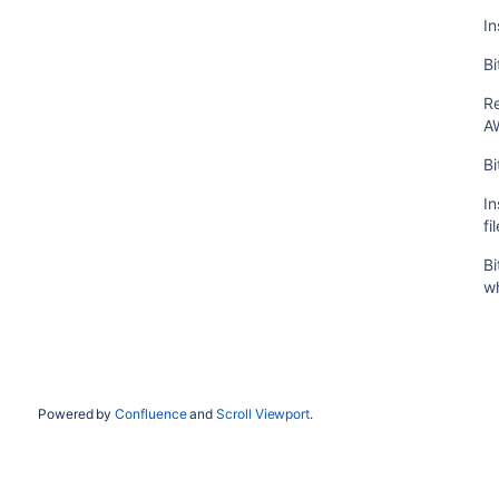
In
Bi
R
A
Bi
In
fi
Bi
wh
Powered by
Confluence
and
Scroll Viewport
.