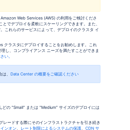
Bitbucket
を
AWS
zon Web Services (AWS) の利用をご検討くださ
で、
ることでデプロイを柔軟にスケーリングできます。また、
手
います。これらのサービスによって、デプロイのクラスタ イ
動
で
起
ernetes クラスタにデプロイすることをお勧めします。これ
動
理し、コンプライアンス ニーズを満たすことができま
す
ください。
る
Administer
場合は、
Data Center の概要をご確認ください
Bitbucket
in
AWS
Recommendati
for
 "Small" または "Medium" サイズのデプロイには
running
Bitbucket
in
 にアップグレードする際にそのインフラストラクチャを引き続き
AWS
サインオン
、
レート制限によるシステムの保護
、
CDN サ