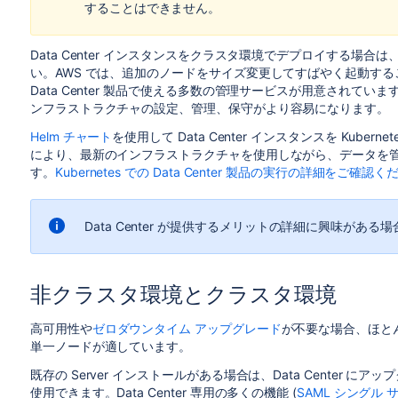
することはできません。
Data Center インスタンスをクラスタ環境でデプロイする場合は、Ama
い。AWS では、追加のノードをサイズ変更してすばやく起動す
Data Center 製品で使える多数の管理サービスが用意されて
ンフラストラクチャの設定、管理、保守がより容易になります。
Helm チャート
を使用して Data Center インスタンスを Kub
により、最新のインフラストラクチャを使用しながら、データを管
す。
Kubernetes での Data Center 製品の実行の詳細をご確認
Data Center が提供するメリットの詳細に興味がある
非クラスタ環境とクラスタ環境
高可用性や
ゼロダウンタイム アップグレード
が不要な場合、ほとんどの
単一ノードが適しています。
既存の Server インストールがある場合は、Data Center
使用できます。Data Center 専用の多くの機能 (
SAML シングル 