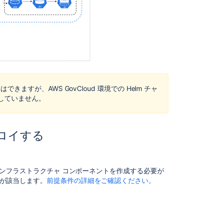
Bitbucket
in
AWS
Securing
Bitbucket
in
AWS
Bitbucket
ことはできますが、AWS GovCloud 環境での Helm チャ
installation
していません。
guide
Update
the
ロイする
bitbucket.prope
configuration
document
必要なインフラストラクチャ コンポーネントを作成する必要が
with
ジが該当します。
前提条件の詳細をご確認ください。
AWS
Hazelcast
discovery
option