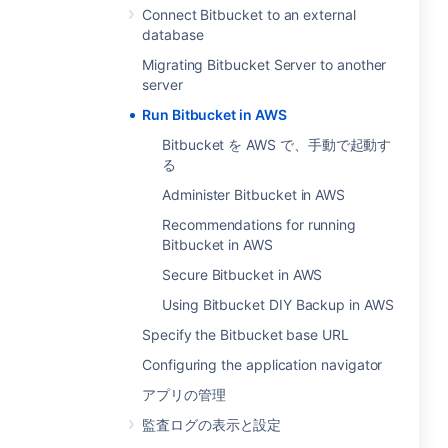
Connect Bitbucket to an external
database
Migrating Bitbucket Server to another
server
Run Bitbucket in AWS
Bitbucket を AWS で、手動で起動す
る
Administer Bitbucket in AWS
Recommendations for running
Bitbucket in AWS
Secure Bitbucket in AWS
Using Bitbucket DIY Backup in AWS
Specify the Bitbucket base URL
Configuring the application navigator
アプリの管理
監査ログの表示と設定