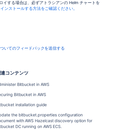
for
ンスをデプロイする場合は、必ずアトラシアンの Helm チャートを
Bitbucket
r 製品をインストールする方法をご確認ください。
DC
running
on
AWS
ECS.
Install
についてのフィードバックを送信する
Bitbucket
Data
Center
関連コンテンツ
Bitbucket
Pipelines
minister Bitbucket in AWS
using
unexpected
ecuring Bitbucket in AWS
IP
address
tbucket installation guide
Recommendati
date the bitbucket.properties configuration
for
ocument with AWS Hazelcast discovery option for
running
itbucket DC running on AWS ECS.