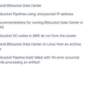
Bitbucket
Data
stall Bitbucket Data Center
Center
tbucket Pipelines using unexpected IP address
in
AWS
ecommendations for running Bitbucket Data Center in
WS
Bitbucket
DC
tbucket DC nodes in AWS do not form the cluster
nodes
in
stall Bitbucket Data Center on Linux from an archive
AWS
le
do
not
tbucket Pipeline build failed with 'An error occurred
form
ile processing an artifact'
the
cluster
Install
Bitbucket
Data
Center
on
Linux