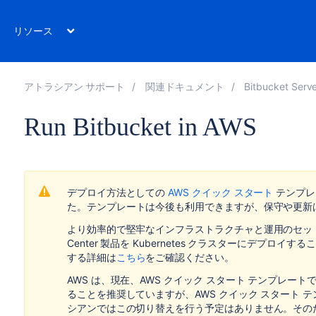
リソース
アトラシアン サポート
関連ドキュメント
Bitbucket Server 
Run Bitbucket in AWS
デプロイ方法としての
AWS クイック スタート
テンプレ
た
。
テンプレートは今後も利用できますが、保守や更新
より効率的で堅牢なインフラストラクチャと
運用
のセッ
Center 製品を Kubernetes クラスターにデプロイす
する詳細は
こちら
をご確認ください。
AWS は、現在、AWS クイック スタート テンプレー
ることを推奨していますが、AWS クイック スタート
シアンではこの切り替えを行う予定はありません。その