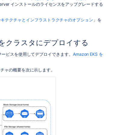
erver インストールのライセンスをアップグレードする
Secure
Bitbucket
in
r のアーキテクチャとインフラストラクチャのオプション
」を
AWS
Using
Bitbucket
er 製品をクラスタにデプロイする
DIY
Backup
クラスタ サービスを使用してデプロイできます。
Amazon EKS を
in
。
AWS
ーキテクチャの概要を次に示します。
関
連
コ
ン
テ
ン
ツ
Administer