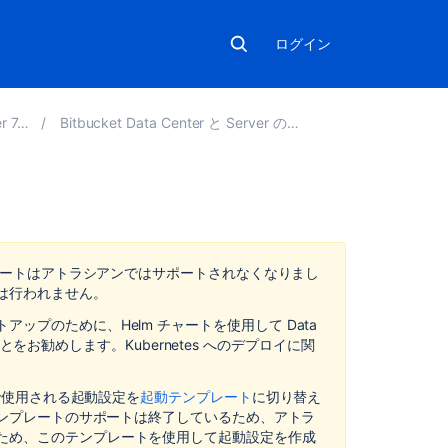
ログイン
7.19
Bitbucket Data Center と Server の管理
こ
の
セ
ート
はアトラシアンではサポートされなくなりまし
ク
は行われません。
シ
トアップのために、Helm チャートを使用して Data
ョ
ることをお勧めします。Kubernetes へのデプロイに関
ン
の
項
トで使用される起動設定を
起動テンプレート
に切り替え
目
 テンプレートのサポートは終了しているため、アトラ
ため、このテンプレートを使用して起動設定を作成