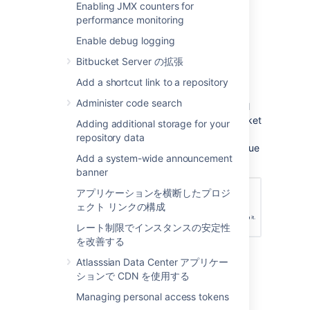
Enabling JMX counters for
Select the
Auto-decline pull requests
performance monitoring
check-box to enable it.
Set the amount of time before a pull
Enable debug logging
request will be automatically declined
Bitbucket Server の拡張
from 1, 2, 4, 8, or 12 weeks.
Add a shortcut link to a repository
[保存]
を選択します。
Administer code search
Once the configuration is saved,
inactive pull
requests will become declined by the
Bitbucket
Adding additional storage for your
system user. This will add a comment
repository data
indicating that the reason for the decline is due
Add a system-wide announcement
to inactivity.
banner
アプリケーションを横断したプロジ
ェクト リンクの構成
レート制限でインスタンスの安定性
を改善する
Atlasssian Data Center アプリケー
最終更新日 2021 年 7 月 26 日
ションで CDN を使用する
Managing personal access tokens