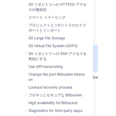
Set the amount of time before a pull
Git リポジトリへの HTTP(S) アクセ
request will be automatically declined
スの無効化
from
1, 2, 4
, 8, or 12 weeks.
[保存]
を選択します。
スマート ミラーリング
プロジェクトとリポジトリのエクス
Automatically decline inactive pull
ポートとインポート
requests for a repository
Git Large File Storage
Git Virtual File System (GVFS)
Configuring this setting at the
Git リポジトリへの SSH アクセスを
repository level, will override the
有効にする
setting for it at the project level.
Use diff transcoding
Change the port Bitbucket listens
To configure the automatic declining of inactive
on
pull requests in a single repository:
Lockout recovery process
Select
Repository settings
>
Auto-
プロキシとセキュアな Bitbucket
decline
.
By default, settings are inherited
High availability for Bitbucket
from the project settings.
Diagnostics for third-party apps
Select
Use custom settings
.