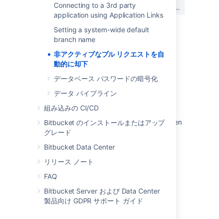
この内容はお役に立ちました
Connecting to a 3rd party
はい
いいえ
か?
application using Application Links
Setting a system-wide default
branch name
関連コンテンツ
非アクティブなプル リクエストを自
動的に却下
Automatically decline inactive pull requests
データベース パスワードの暗号化
Decline a pull request
データ パイプライン
Decline a pull request
組み込みの CI/CD
How to decline a pull request from a fork when
Bitbucket のインストールまたはアップ
the upstream repository is deleted?
グレード
Bitbucket Data Center
Decline pull request
リリース ノート
Decline pull request
FAQ
Decline pull request
Bitbucket Server および Data Center
Decline pull request
製品向け GDPR サポート ガイド
Decline pull request