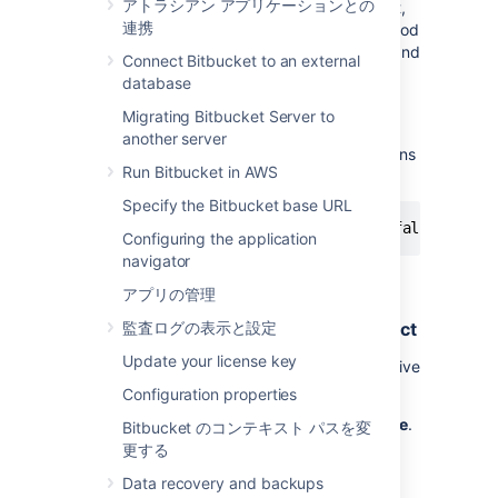
アトラシアン アプリケーションとの
amount of time, it will be declined.
By default,
連携
the option is on and set to 4 weeks. This period
of inactivity can be overwritten for projects and
Connect Bitbucket to an external
repositories.
database
There is an instance-wide
configuration
Migrating Bitbucket Server to
property
for this feature in
another server
the bitbucket.properties file that allows admins
Run Bitbucket in AWS
to disable or
turn the feature off.
Specify the Bitbucket base URL
feature.pull.request.auto.decline=false
Configuring the application
navigator
アプリの管理
Automatically decline inactive pull
requests for all repositories in a project
監査ログの表示と設定
Update your license key
To configure the automatic declining of inactive
pull requests in a project:
Configuration properties
Select
Project settings
>
Auto-decline
.
Bitbucket のコンテキスト パスを変
更する
Select the
Auto-decline pull requests
check-box to enable it.
Data recovery and backups