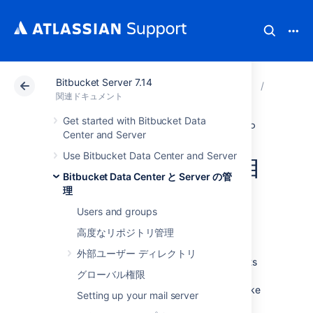
Bitbucket Server 7.14
アトラシアン サポート
関連ドキュメント
Bitbucket 
Bitbuck
関連ドキュメント
Get started with Bitbucket Data
非アクティブなプ
Center and Server
Use Bitbucket Data Center and Server
ル リクエストを自
Bitbucket Data Center と Server の管
動的に却下
理
Users and groups
高度なリポジトリ管理
Bitbucket Data Center and Server
can
automatically decline pull requests that are
外部ユーザー ディレクトリ
inactive,
reducing the number of pull requests
グローバル権限
in the list that can add up.
For example, if an
older pull request has not had any activity
(like
Setting up your mail server
commits,
comments or approvals) in a set