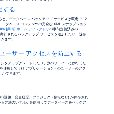
自
動
定する
デ
ー
ると
、データベース バックアップ サービスは既定で 12
タ
ータベース コンテンツの完全な XML スナップショッ
ベ
Jira [共有] ホーム ディレクトリ
の事前定義済みの
ー
実行されるバックアップ サービスを追加したり、既存
ス
できます。
バ
ッ
ク
のユーザー アクセスを防止する
ア
ッ
ーションをアップグレードしたり、別のサーバーに移行した
プ
使用して Jira アプリケーションへのユーザーのアク
を
とができます。
設
定
す
る
タ (課題、変更履歴、プロジェクト情報など) が保存され
XML
いる方法のいずれかを使用してデータベースをバックア
デ
ー