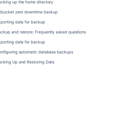
止
acking up the home directory
す
itbucket zero downtime backup
る
xporting data for backup
デ
ー
ackup and restore: Frequently asked questions
タ
ベ
xporting data for backup
ー
ス
onfiguring automatic database backups
を
acking Up and Restoring Data
バ
ッ
ク
ア
ッ
プ
す
る
ホ
ー
ム