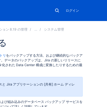
ログイン
ション 8.19 の管理
システム管理
る
こ
クトリ
をバックアップする方法、および継続的なバックア
の
データのバックアップは、Jira の新しいリリースに
セ
れた Data Center 構成に変換したりするための最
ク
シ
ョ
ン
 Jira アプリケーションの [共有] ホーム ディレ
の
項
目
および組み込みのデータベース バックアップ サービスを
法について詳しく説明しています。