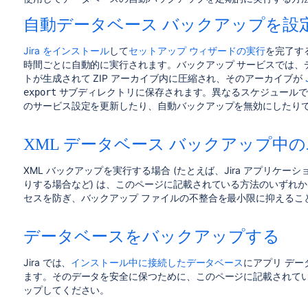
自動データベース バックアップを設
Jira をインストール
して
セットアップ ウィザードの実行
を完了す
時間ごとに自動的に実行されます。バックアップ サービスでは、デ
トが生成されて ZIP アーカイブ内に圧縮され、そのアーカイブが
サブディレクトリ
に保存されます。異なるスケジュールで
export
のサービス設定を更新したり、自動バックアップを無効にしたり
XML データベース バックアップ中
XML バックアップを実行する場合 (たとえば、Jira アプリケ
りする場合など) は、このページに記載されている方法のいずれかを
セスを防ぎ、バックアップ ファイルの不整合を最小限に抑えるこ
データベースをバックアップする
Jira では、
インストール中に接続したデータベース
にアプリ デー
ます。そのデータを安全に保つために、このページに記載されて
ップしてください。