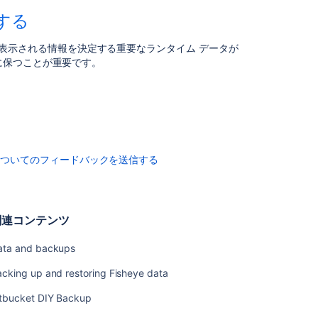
タ
する
ベ
ー
法、表示される情報を決定する重要なランタイム データが
ス
に保つことが重要です。
バ
ッ
ク
ア
ッ
プ
中
についてのフィードバックを送信する
の
ユ
ー
ザ
関連コンテンツ
ー
ア
ata and backups
ク
セ
cking up and restoring Fisheye data
ス
を
itbucket DIY Backup
防