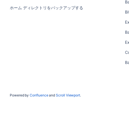
B
ホーム ディレクトリをバックアップする
B
E
B
E
C
B
Powered by
Confluence
and
Scroll Viewport
.