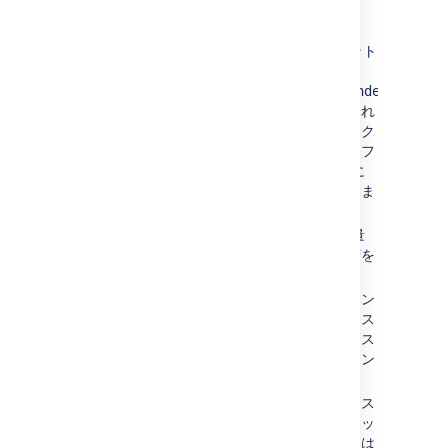
追加情報
Jira は常に最新の 3 つのスナップショット
を保持します (場所:
<
yourJirahome
>/exports/export/
indexsnapsho
古いスナップショットは自動的に削除され
ます。スナップショットは相当なディスク
スペースを占有することがあるため、オフ
ライン ストレージに移動するか、必要に
応じて削除する必要が生じる場合がありま
す。
スナップショット プロセスは比較的軽量
なプロセスで、システムにそれほど負荷を
与えません。
スナップショット撮影プロセスでは、イン
デックスサイズと同等のディスクスペース
が一時的に必要になります。撮影されたス
ナップショットのサイズは、それぞれイン
デックスのサイズの約 25% です。
すべての課題は復元中に適宜インデックス
の再作成が行われます。これには、スナッ
プショットの撮影後に追加、更新、または