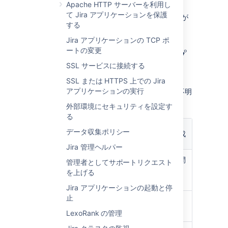
Apache HTTP サーバーを利用し
Center でのみ利用可能です。
て Jira アプリケーションを保護
インデックス パス:
インデックスが
する
保存されるディレクトリ。
Jira アプリケーションの TCP ポ
ートの変更
インデックス再作成のオプ
SSL サービスに接続する
ション
SSL または HTTPS 上での Jira
アプリケーションの実行
選択すべきインデックス再作成オプションが不明
な場合、次の情報をご確認ください。
外部環境にセキュリティを設定す
る
バックグラウン
データ収集ポリシー
ドでインデック
全インデックスの再作成
ス再作成する
Jira 管理ヘルパー
シングルスレッ
マルチスレッド。短時間
管理者としてサポートリクエスト
ド。完了に時間
で完了します。
を上げる
がかかります。
Jira アプリケーションの起動と停
止
いつもで取り消
開始後は取り消し不可。
し可能。
LexoRank の管理