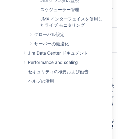
Jira クラスタの監視
最新のインデッ
インデックスを再作成、
クスを保持し、
最適化し、古いインデッ
スケジューラー管理
内部で更新しま
クスを削除します。
JMX インターフェイスを使用し
す。
たライブ モニタリング
ディスク フラグ
ディスク フラグメンテ
グローバル設定
メンテーション
ーションが排除されま
サーバーの最適化
が発生します。
す。
Jira Data Center ドキュメント
Performance and scaling
バックグラウンドでインデックス再作成する
セキュリティの概要および勧告
このオプションを使用すると、インデック
ヘルプの活用
スの再作成時に Jira インスタンスを引き続
き使用可能にすることができますが、イン
スタンスの速度は遅くなります。このオプ
ションを実行する必要がある場合、使用率
が低い時間帯に実行してください。
さらに、ディスク フラグメンテーションは
バックグラウンドでのインデックス再作成
を実行するたびに増加します。可能な場
合、代わりにプロジェクトのインデックス