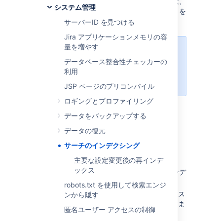
インデックスを再作成する際の詳細については、
システム管理
「
主要な構成変更後のインデックスの再作成
」を
参照してください。
サーバーID を見つける
Jira アプリケーションメモリの容
量を増やす
次のすべての手順を行うには、
Jira
管理者
グローバル権限
を持つユーザ
データベース整合性チェッカーの
ーとしてログインする必要がありま
利用
す。
JSP ページのプリコンパイル
ロギングとプロファイリング
データをバックアップする
Jira のインデックスを再作
データの復元
成
サーチのインデクシング
主要な設定変更後の再インデ
[
管理
] (
) > [
システム
] に移動します。
ックス
詳細 > インデックス作成
を選択してインデ
ックス作成ページを開きます。
robots.txt を使用して検索エンジ
このページでは、次の２つのインデックス
ンから隠す
再作成オプションのいずれかを選択できま
匿名ユーザー アクセスの制御
す。