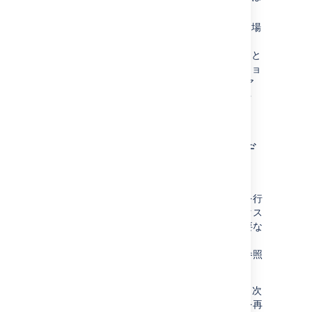
削除が行われた課題も含まれます。
Jira データベースを復元する必要がある場
合、インデックス復元プロセスを利用し
て、インデックスを最新の状態にすること
ができます。インデックスのスナップショ
ットは復元されるデータベース バックア
ップよりも前の日付でなければなりませ
ん。
単一プロジェクトのインデ
ックス再作成
単一のプロジェクトに影響を及ぼす設定変更を行
った場合、そのプロジェクトのみのインデックス
再作成が可能です。インデックス再作成が必要な
場合について詳細は、「
主要な設定変更後のインデックス再作成
」を参照
してください。
Jira システム管理者権限を持っている場合は、次
のように 1 つのプロジェクトのインデックスを再