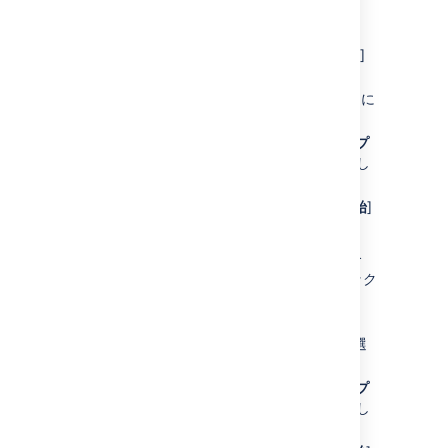
作成できます。
画面右上で [
管理
]
(
) >
[
プロジェクト
]
の順に選択します。
インデックスを再作成するプロジェクトに
進みます。
[
プロジェクト設定
] (左側のパネル) で [
プ
ロジェクトを再インデックス化
] を選択し
ます。
[
プロジェクトの再インデックス化を開始
]
を選択します。
Jira プロジェクト管理者権限を持っている場合
は、次のように 1 つのプロジェクトのインデック
スを再作成できます。
画面右下で [
プロジェクト設定
] (
) を選
択します。
[
プロジェクト設定
] (左側のパネル) で [
プ
ロジェクトを再インデックス化
] を選択し
ます。