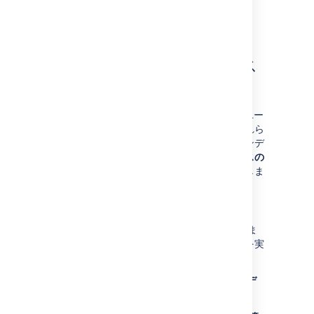
さい。
ダウンタイムなしで Jira
Data Center のインデックス
を再作成する
インデックスの整合性の維持は、Jira を常にユー
ザーに公開するのと同じくらい重要です。これら
の手順では、ダウンタイムなしですべてのインデ
ックスを削除および再作成する
全インデックスの
再作成
オプションを実行できるようサポートしま
す。
始める前に
ノードを選択し、ロード バランサから削除しま
す。これを使用して、インデックスの再作成を実
行します。
ダウンタイムなしで Jira Data Center のインデ
ックスを再作成するには: