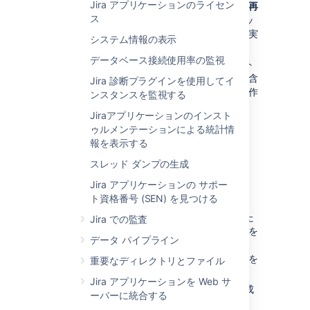
Jira アプリケーションのライセン
バックグラウンドでインデックス再
ス
作成する
: すべての課題のインデッ
クス再作成をバックグラウンドで実
システム情報の表示
行します。
データベース接続使用率の監視
全インデックスを再作成:
コメント
および変更履歴のインデックスを含
Jira 診断プラグインを使用してイ
むインデックス全体を削除して再作
ンスタンスを監視する
成します。
Jiraアプリケーションのインスト
ゥルメンテーションによる統計情
報を表示する
スレッド ダンプの生成
Jira アプリケーションの サポー
ト資格番号 (SEN) を見つける
オプション:
バックグラウンド
また
Jira での監査
は
全インデックス再作成
。どちらを
データ パイプライン
選択すべきかが不明な場合、「
インデックス再作成オプション
」を
重要なディレクトリとファイル
参照してください。
Jira アプリケーションを Web サ
現在のノード:
インデックス再作成
ーバーに統合する
が実施されるノード。Jira Data