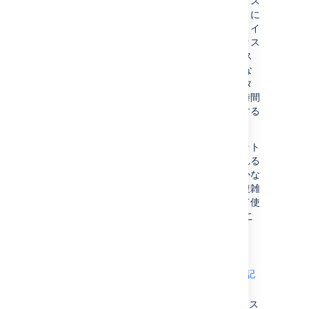
インデックス復元を有効化すると、インデックス
のスナップショットを定期的に取得できるように
なります。これにより、障害が発生した場合、イ
ンデックスを再作成するよりも速くインデックス
を復元できます。これは、大規模な Jira インス
トール環境で Jira を長時間オフラインにできな
い場合に特に便利です。小規模な Jira インスタ
ンスの場合、インデックスの
再作成
にあまり時間
を要しないため、インデックス復元を有効化する
価値が少ない場合があります。
全インデックス再作成のほうがスナップショット
から復元するよりも速いかどうかは、復元される
スナップショットがどのくらい前に撮られたかな
ど、ファクターの数に依存します。大規模で複雑
なインストール環境では、本番環境で信頼して使
用できるように事前に開発/テストサーバーでこ
のプロセスをテストしておくべきです。
インデックス復元を有効化するには:
[
インデックス
] ページに移動します (
上記
を参照)。
[
設定の編集
] をクリックしてインデックス