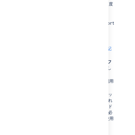
復元を有効化し、スナップショットの頻度
を選択します。
スナップショットは
<
yourJirahome
>/exports/export/
indexsn
ディレクトリに保存されます。
インデックスを復元するには:
[
インデックス
] ページに移動します (
上記
を参照)。
過去に保存したインデックスの名前を [
フ
ァイル名
] に入力し、[
復元
] をクリックし
ます。
インデックスの復元中は Jira を利用
できません。
スナップショット撮影後にインデッ
クス再作成に必要な設定が変更され
た場合、復元後にバックグラウンド
でインデックス再作成を実行する必
要があります。復元後は Jira が使用
可能になります。