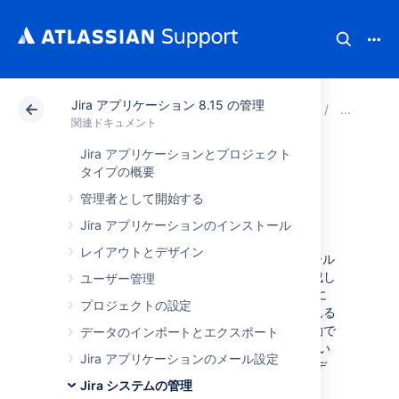
Jira アプリケーション 8.15 の管理
アトラシアン サポート
関連ドキュメント
Jira ア
シ
関連ドキュメント
Jira アプリケーションとプロジェクト
サーチのインデク
タイプの概要
管理者として開始する
シング
Jira アプリケーションのインストール
レイアウトとデザイン
高速な検索を提供するため、Jira は課題フィール
ドに入力されたテキストのインデックスを作成し
ユーザー管理
ます。このインデックスはファイル システムに
プロジェクトの設定
保存され、課題テキストが追加または変更される
たびに更新されます。このインデックスを手動で
データのインポートとエクスポート
再作成する必要が生じることがあります (新しい
Jira アプリケーションのメール設定
カスタム フィールドを追加した場合や、インデ
ックスが失われたり、壊れたりした場合など)。
Jira システムの管理