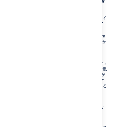
選択したノードの Jira にアクセスし、[
管
理
] (
) > [
システム
] を選択します。
[詳細] > [インデックス作成]
を選択してイ
ンデックス作成ページを開きます。[
全イ
ンデックスの再作成
]を実行します。
インデックスの再作成が完了したら、Jira
インスタンスにアクセスし、問題がないか
どうかを確認します。
ノードをロード バランサに追加します。
インデックスの再作成後、再作成されたインデッ
クスはクラスター内の別のノードへ自動的に分散
されます (この間、一部パフォーマンスの低下が
発生する場合があります)。その間にインデック
スに変更が加えられた場合は、整合性を維持する
ため、それらも適用されます。
インデックスのバックアッ
プと復元