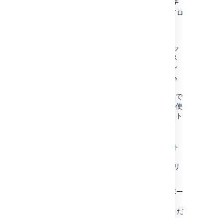
インデックス パスを変更するには、
Jira システ
ム管理者
グローバル権限
を持つユーザーとしてロ
グインする必要があります。
Jira 4.2 よりも前のバージョンから
XML バックアップ
を使用して Jira をアッ
プグレードし、インデックス パスにカス
タム ディレクトリを使用した場合、イン
デックス パスの場所としてこのカスタム
ディレクトリを使用する (編集不可) か、
既定のディレクトリを使用するかを選択で
きます。ただし、既定のディレクトリの使
用に切り替えた後は、カスタムディレクト
リ オプションを選択できなくなります。
既定ディレクトリの場所は、
Jira アプリケーション ホーム ディレクト
リ
の
サブディレクトリ
caches
/indexesV1
です。
Jira インデックス用 NFS ストレージはサポー
トされていません。詳細は、「
サポート対象プラットフォーム
」を参照してくだ