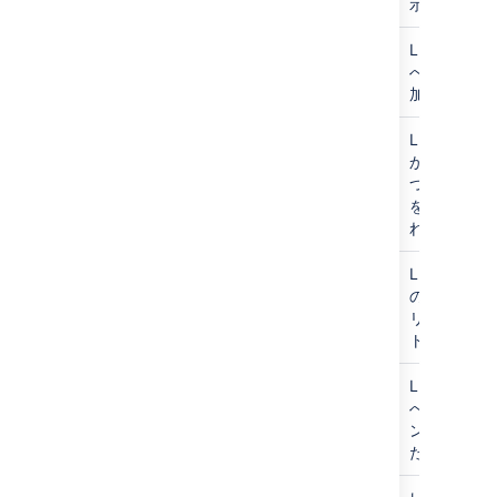
示していま
indexing/LuceneAddDocument
Lucene 
へのドキュ
加に費やさ
indexing/LuceneDeleteDocument
Lucene 
から語句が一
つ以上のド
を削除する
れた時間
indexing/LuceneOptimize
Lucene 
の最適化に
リック (Jir
トリガーされ
indeding/LuceneUpdateDocument
Lucene 
への作成済
ントの追加
た時間