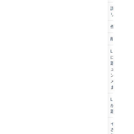
課題
課題操作に
リック
issue/Create
作成されて
issue/Delete
削除されて
issue/Index
Lucene 
に追加され
題。これは
ュメントの
ンデックス
メントの追
ます。
issue/DeIndex
Lucene 
から削除さ
題
issue/ReIndex
インデック
されている課