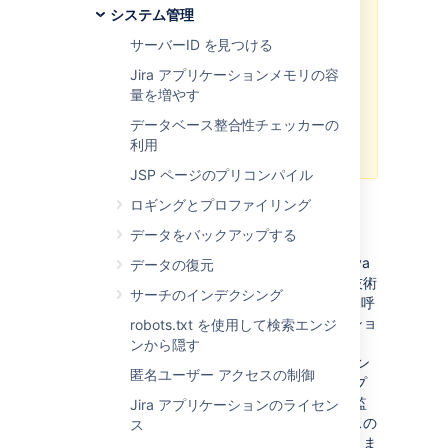
ースの基本的な概要を紹介します。
システム管理
内容は現状のまま提供されるものと
サーバーID を見つける
します。弊社のサポート チーム
は、特定の Jira の問題のトラブル
Jira アプリケーションメモリの容
シューティングをサポートできます
量を増やす
が、監視システムのセットアップ
データベース整合性チェッカーの
や、結果の解釈についてはサポート
利用
対象外となります。
JSP ページのプリコンパイル
ロギングとプロファイリング
JMX とは何か
データをバックアップする
JMX (
Java Management Extensions
)
は、Java
データの復元
アプリケーションを監視及び管理するための技術
サーチのインデクシング
です。JMX は、MBeans (Managed Beans) と呼
ばれるオブジェクトを使用して、アプリケーショ
robots.txt を使用して検索エンジ
ンからデータやリソースを表示します。
Jira
ンから隠す
Server または Jira Data Center の大規模なイン
匿名ユーザー アクセスの制御
スタンスでは、JMX を有効化することで、アプ
リケーション リソースの消費量をより簡単に監
Jira アプリケーションのライセン
視したり、
インデックス関連のパフォーマンスの
ス
問題をより簡単に診断
したりできるようになりま