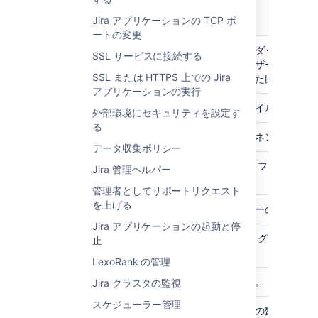
98thPercentile
計測時間における
分布の 98 番目の
Jira アプリケーションの TCP ポ
パーセンタイルの
ートの変更
値。
dashboard.view.count
すべてのダッシュボー
SSL サービスに接続する
ドがユーザーによって
99thPercentile
計測時間における
SSL または HTTPS 上での Jira
閲覧された回数。
分布の 99 番目の
アプリケーションの実行
パーセンタイルの
entity.attachments.total
添付ファイルの数。
外部環境にセキュリティを設定す
値。
る
entity.components.total
コンポーネントの数。
999thPercentile
計測時間における
データ収集ポリシー
分布の 99.9 番目
entity.customfields.total
カスタム フィールド
Jira 管理ヘルパー
のパーセンタイル
の数。
の値。
管理者としてサポートリクエスト
を上げる
entity.filters.total
フィルターの数。
count
ノード起動以降の
Jira アプリケーションの起動と停
呼び出しの数。
entity.groups.total
ユーザー グループの
止
数。
DurationUnit
LexoRank の管理
パーセンタイル
値、最小値、最大
entity.issues.total
課題の数。
Jira クラスタの監視
値、平均値、およ
スケジューラー管理
び標準偏差の報告
entity.users.total
ユーザーの数。