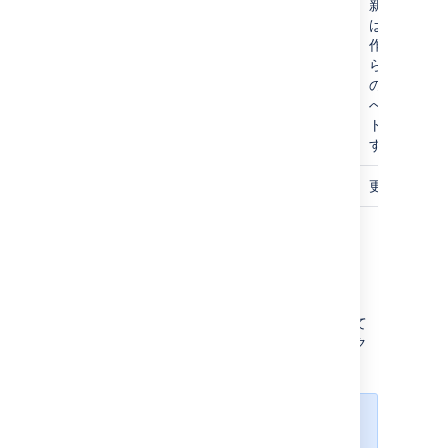
新の結果とし
は、課題ド
作成、イン
らの古いド
の削除、イ
への新しい
トの作成を
す。
issue/Update
更新されて
Jira の監視
Jira を監視する前に、JMX の監視を有効化して
から、JMX クライアントを使用してメトリック
を表示する必要があります。
考慮事項