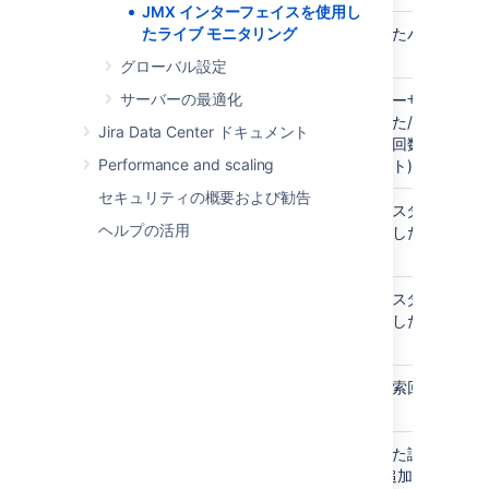
に使用される時間
JMX インターフェイスを使用し
単位。デフォルト
entity.versions.total
たライブ モニタリング
作成されたバージョン
はミリ秒です。
の数。
グローバル設定
FifteenMinuteRate
ノード起動以降の
サーバーの最適化
issue.assigned.count
課題がユーザーに割り
呼び出しの 15 分
当てられた/再割り当
Jira Data Center ドキュメント
移動平均レート。
てされた回数 (各操作
このレートでは、
Performance and scaling
をカウント)。
Unix の top コマン
セキュリティの概要および勧告
ドの 15 分の負荷
issue.created.count
Jira インスタンス起動
平均に使用される
ヘルプの活用
後に作成した課題の
ものと同じ指数減
数。
衰係数が使用され
ます。
issue.link.count
Jira インスタンス起動
後に作成した課題リン
FiveMinuteRate
ノード起動以降の
クの数。
呼び出しの 5 分移
動平均レート。こ
issue.search.count
課題の検索回数。
のレートでは、
Unix の top コマン
ドの 5 分の負荷平
issue.updated.count
更新された課題の回数
均に使用されるも
(情報の追加または変
のと同じ指数減衰