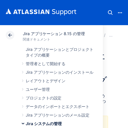
Jira アプリケーション 8.15 の管理
アトラシアン サポート
関連ドキュメント
Jira ア
シ
関連ドキュメント
Jira アプリケーションとプロジェクト
JMX インターフェ
タイプの概要
管理者として開始する
イスを使用したラ
Jira アプリケーションのインストール
イブ モニタリング
レイアウトとデザイン
ユーザー管理
この記事は、JMX クライアントで監視するため
プロジェクトの設定
に、Jira 内の JMX MBeans を表示する方法につ
データのインポートとエクスポート
いて説明します。
Jira アプリケーションのメール設定
Jira システムの管理
このガイドは、JMX インターフェ