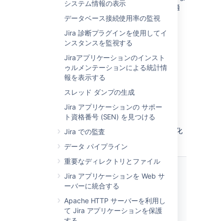
システム情報の表示
す。これにより、マシン リソースの保持 / 最適
化方法について、より優れた判断を行えます。
データベース接続使用率の監視
Jira で利用可能な JMX メトリックの詳細
Jira 診断プラグインを使用してイ
ンスタンスを監視する
JMX 属性名
説明
Jiraアプリケーションのインスト
ゥルメンテーションによる統計情
50thPercentile
計測時間における
Jira によって収集されるメ
報を表示する
分布の 50 番目の
トリック
スレッド ダンプの生成
パーセンタイルの
値 (中央値)。
Jira アプリケーションの サポー
次のテーブルは、Jira が収集するメトリック
ト資格番号 (SEN) を見つける
(MBeans) を示します。これらはすべて、
75thPercentile
計測時間における
プロパティにグループ化
com.atlassian.jira
Jira での監査
分布の 75 番目の
されます。
パーセンタイルの
データ パイプライン
値。
重要なディレクトリとファイル
95thPercentile
計測時間における
Jira アプリケーションを Web サ
分布の 95 番目の
ーバーに統合する
パーセンタイルの
Apache HTTP サーバーを利用し
メトリック
説明
値。
て Jira アプリケーションを保護
する