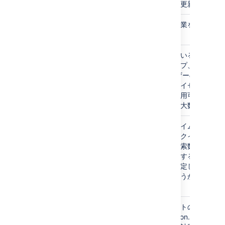
更後の各更新)。
係数が使用されま
す。
issue.worklogged.count
課題で作業を記録した
回数。
Max
ノード起動以降、
最大の計測時間。
jira.license
所有しているライセン
スのタイプ、アクティ
平均
ノード起動以降、
ブ ユーザーの数、お
平均の計測時間。
よび各ライセンス タ
イプで利用可能なユー
MeanRate
ノード起動以降の
ザーの最大数。
呼び出しの平均レ
ート。
quicksearch.concurrent.search
リアルタイムで実行さ
れているクイック検索
最小
ノード起動以降、
の同時検索数です。こ
最小の計測時間。
れを使用すると、同時
検索に設定した制限が
OneMinuteRate
ノード起動以降の
十分かどうかを判断で
呼び出しの 1 分移
きます。
動平均レート。こ
のレートでは、
web.requests
リクエストの数
Unix の top コマン
(invocation.count)、
ドの 1 分の負荷平