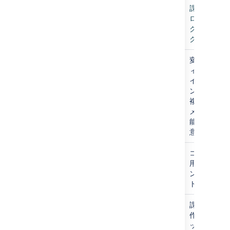
indexing
課題、コメ
ログ、変更
クスに関す
ク
indexing/CreateChangeHistoryDocument
変更履歴の
ィ用に作成
インデックス
ント。各課
複数の変更
メントが作
能性がある
意ください
indexing/CreateCommentDocument
コメント エ
用に作成さ
ンデックス 
ト。
indexing/CreateIssueDocument
課題エンテ
作成されて
ックス ドキ