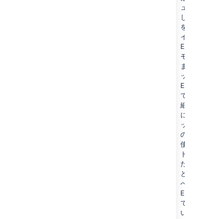
ュメント作
して課題ド
を強化しま
インはカス
EntitySearc
モジュール
ます。これ
ックでは、
EntitySearc
で費やされ
細が提供さ
によって生
ックス パフ
の低下を追
使用できま
トリックは
た課題ドキ
とに組み合
べての
EntitySearc
で費やされ
いて示して