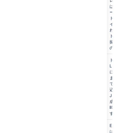
indexing/ReplicationLatency
レプリケー
は、変更が
ードで課題
ト、または
インデック
われてから
ドでインデ
操作が再生
の時間です
indexing/WaitForLucene
ドキュメン
Lucene 
に非同期で
ます。この
では、Luce
込みを完了
Jira のイ
成スレッド
時間をキャ
す。
indexing/issueAddSearchExtractors
EntitySearc
は、インデッ