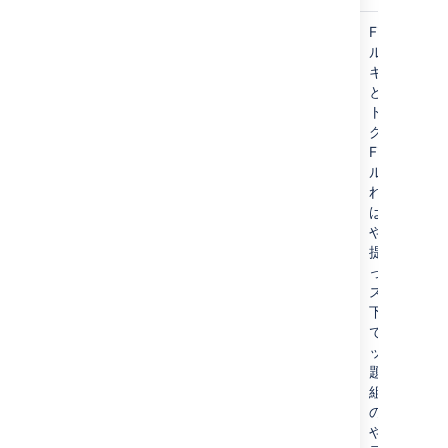
indexing/IssueAddFieldIndexers
FieldInde
ルは、インデ
キュメント
として課題
トを強化し
グインはカ
FieldInde
ルを登録で
れらのメト
は、FieldIn
やされた時
提供され、
って生じた
ス パフォー
下を追跡す
できます。
ックは、作
題ドキュメ
組み合わさ
の FieldInd
やされた時