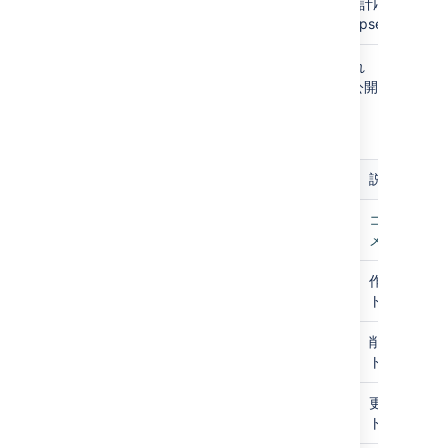
および合計応答時間
均に使用されるも
(total.elapsed.time)。
のと同じ指数減衰
係数が使用されま
以下のメトリックは 8.1 以降の Jira に追加され
す。
ており、c
で
公開
om.atlassian.jira/metrics
されています。以下のすべてのメトリックは、
RateUnit
MeanRate、
Jira の再起動後にリセットされます。
OneMinuteRate、
FiveMinuteRate、
FifteenMinuteRate
メトリック パス
説明
の報告単位。デフ
ォルトはイベント
comment
コメント操
数 / 秒です。
メトリック
StdDev
ノード起動以降、
comment/Create
作成されて
計測時間における
ト
標準偏差。
comment/Delete
削除されて
ト
comment/Update
更新されて
ト