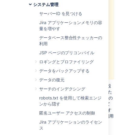
次を利用することをお勧めします。
システム管理
証明書の変換に際してサポート
サーバーID を見つける
が必要であれば、証明書の提供
Jira アプリケーションメモリの容
元のアトラシアン パートナーに
量を増やす
相談してください。
SSL の設定に関してサポートが
データベース整合性チェッカーの
必要な場合は、
アトラシアン コ
利用
ミュニティ
で質問を作成してく
JSP ページのプリコンパイル
ださい。
ロギングとプロファイリング
既知の脆弱性によって SHA-1 は段
階的に廃止されます。
データをバックアップする
データの復元
この記事では、Apache Tomcat で HTTPS を設
サーチのインデクシング
定することで Jira アプリケーションを SSL また
は HTTPS 上で実行する方法を説明します。この
robots.txt を使用して検索エンジ
手順は Jira が通常の方法でインストールされて
ンから隠す
いる場合を前提としています。HTTPS 設定のす
匿名ユーザー アクセスの制御
べてを網羅した手順の説明ではないため、ご利用
の環境には適用されない場合があります。
Jira アプリケーションのライセン
ス
このテーマの詳細は、次の記事をご参照くださ