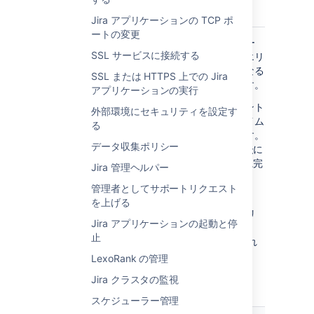
数
Jira アプリケーションの TCP ポ
ートの変更
例えば、クエリに 0.
4 秒
以上かかると、アラー
SSL サービスに接続する
トがトリガーされます。ユーザーが多数のクエリ
を同時に実行するとシステムが過負荷状態になる
SSL または HTTPS 上での Jira
可能性があるため、このアラートが役立ちます。
アプリケーションの実行
しきい値は、アラートがトリガーされるポイント
外部環境にセキュリティを設定す
としてのみ機能する点にご注意ください。タイム
る
アウトや、その他のハード制限とは異なります。
データ収集ポリシー
例えば、長時間実行されるタスクでは、5 分後に
アラートがトリガーされても、8 分後に正常に完
Jira 管理ヘルパー
了する可能性があります。
管理者としてサポートリクエスト
アラートがトリガーされると、メッセージが
を上げる
atlassian-jira.logファイル (使用しているアプリ
Jira アプリケーションの起動と停
のログ) に書き込まれ、詳細が
jira-
止
diagnostics.log
ファイルで提供されます。これ
はサポート zip にも含まれます。
LexoRank の管理
Jira クラスタの監視
アラートの例
スケジューラー管理