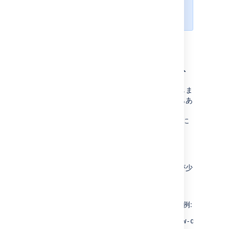
表示されるカスタム アラートも生
成できます。
リテンションとデフォルト
一部の動作は 1 つのアラートのみをトリガーしま
すが、複数のアラートをトリガーできるものもあ
ります。診断情報はデータベースに保存され、
30 日間保持されます。古いアラートは自動的に
削除されます。
プロパティのデフォルト値を変更する
値を増やすと、トリガーされるアラートの数が少
なくなります。
値は、
$JIRA_HOME/jira-
config.properties
から変更できます。例:
jira.diagnostics.thresholds.slow-query-mill