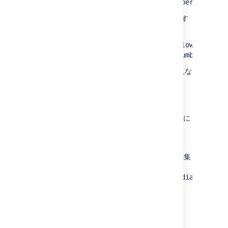
次の JVM パラメーターを使用して変更す
ることもできます。
-Djira.diagnostics.thresholds.slow-query-mi
いずれの方法でも、等号の間にスペースを入れな
いでください。
デフォルトのリテンションを変更する
デフォルトの保持期間である 30 日を変更するに
は、次の手順を実行します。
jira-config.properties
を開きます。
保持期間を変更する次のメトリックを編集
します。
days:com.atlassian.jira.health.diagnostics
period-days: <number of days to
retain Diagnostics Alerts>
Last modified on Mar 22, 2021