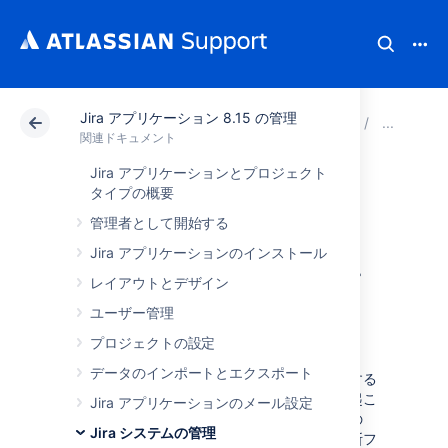
Jira アプリケーション 8.15 の管理
アトラシアン サポート
関連ドキュメント
Jira ア
シ
関連ドキュメント
Jira アプリケーションとプロジェクト
Jira 診断プラグイ
タイプの概要
管理者として開始する
ンを使用してイン
Jira アプリケーションのインストール
スタンスを監視す
レイアウトとデザイン
ユーザー管理
る
プロジェクトの設定
データのインポートとエクスポート
パフォーマンスの問題やシステム停止を調査する
際には、サイトで問題が発生するまでに何が起こ
Jira アプリケーションのメール設定
ったかを把握することをおすすめします。この
Jira システムの管理
際、診断情報が役立ちます。アトラシアン診断フ