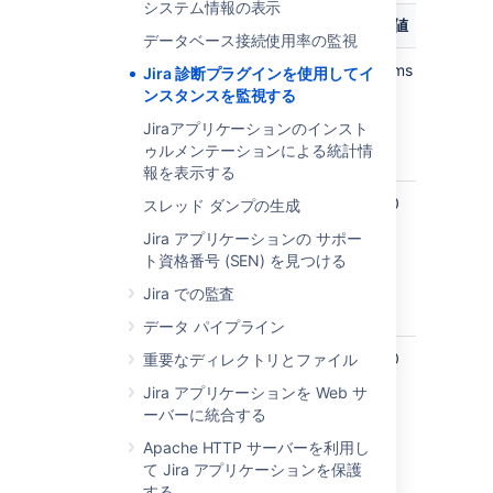
システム情報の表示
プロパティ
既定値
説明
データベース接続使用率の監視
jira.diagnostics.thresholds.slow-
400ms
低速
Jira 診断プラグインを使用してイ
query-millis
JQL ク
ンスタンスを監視する
エリの
Jiraアプリケーションのインスト
アラー
ゥルメンテーションによる統計情
ト
報を表示する
jira.diagnostics.thresholds.number-
1000
単一の
スレッド ダンプの生成
of-results
JQL ク
Jira アプリケーションの サポー
エリか
ト資格番号 (SEN) を見つける
ら返さ
れた課
Jira での監査
題の数
データ パイプライン
jira.diagnostics.thresholds.query-
1000
Lucene
重要なディレクトリとファイル
complexity
クエリ
Jira アプリケーションを Web サ
の複雑
ーバーに統合する
性 - ク
エリを
Apache HTTP サーバーを利用し
構成す
て Jira アプリケーションを保護
る句の
する