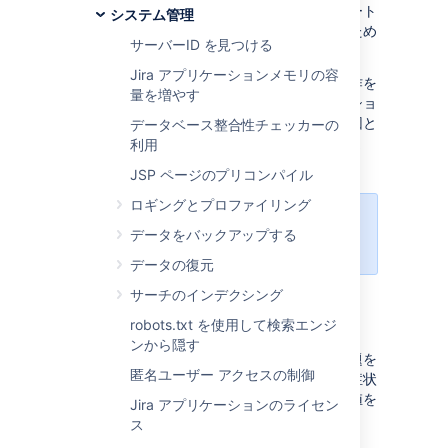
レームワークにより、発生したすべてのアラート
システム管理
についての日次概要が生成されるのは、このため
サーバーID を見つける
です。
Jira アプリケーションメモリの容
診断アラートは多くの場合、単体では対応操作を
量を増やす
判断する根拠にはなりませんが、アプリケーショ
ンの動作の詳細な全体像を構築し、問題の原因と
データベース整合性チェッカーの
なっている可能性がある症状の特定に役立ちま
利用
す。
JSP ページのプリコンパイル
ロギングとプロファイリング
このプラグインは Jira バージョン
データをバックアップする
7.13 以降で利用できます。
データの復元
サーチのインデクシング
診断アラートについて
robots.txt を使用して検索エンジ
ンから隠す
診断ツールの目的は、アプリケーションに問題を
匿名ユーザー アクセスの制御
引き起こす可能性があることがわかっている症状
や動作を継続的に確認することです。しきい値を
Jira アプリケーションのライセン
超えるとアラートがトリガーされます。
ス