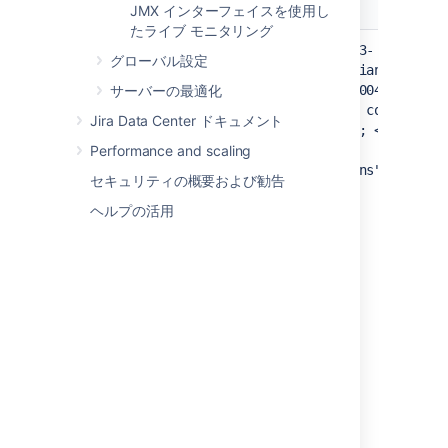
ログ エントリ
JMX インターフェイスを使用し
たライブ モニタリング
2020-06-04 03:27:15,009+0000 pool-23-
グローバル設定
thread-1 INFO ServiceRunner [atlassian-
diagnostics-data-logger] 1591241235004 ;
サーバーの最適化
INFO ; DB ; DB-3002 ; High database con
Jira Data Center ドキュメント
nection pool utilization detected. ; <app-
key> ; ; ; {"activeConnections":2
Performance and scaling
1,"idleConnections":4,"maxConnections":25}
セキュリティの概要および勧告
ヘルプの活用