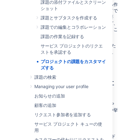
課題の添付ファイルとスクリーン
課題とは、プロジェクトで完了する必要がある作
ショット
業のパッケージです。
これらは課題フィールドで
構成されており、これらのフィールドには、要
課題とサブタスクを作成する
約、説明、期日、作業が必要な時期と場所など、
課題での編集とコラボレーション
課題に関する重要なデータが含まれています。こ
の情報は画面に表示されます。
課題の作業を記録する
画面では、使用可能なすべてのフィールド (また
サービス プロジェクトのリクエ
はフィールドのサブセット) がグループ化され、
ストを承認する
ユーザー向けに整理されます。
プロジェクトの課題をカスタマイ
Jira 画面の詳細をご確認ください。
ズする
課題の検索
課題をカスタマイズするた
Managing your user profile
めのオプション
お知らせの追加
Jira Service Management
では、カスタマーや
顧客の追加
エージェントのニーズに合わせて課題の設定や挙
リクエスト参加者を追加する
動をカスタマイズできます。
サービス プロジェクト キューの使
次の選択が可能です。
用
フィールドの挙動を変更する (フィールド
カスタマーの代わりにリクエストを