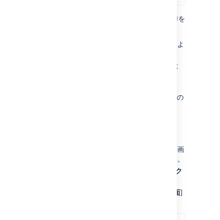
画面が
上記
の条件を満たしていれば、次の操作を
行うことができます。
画面に表示されるタブの追加と削除、およ
びタブ名の編集
システム フィールドの追加、削除、およ
び再配置
既存のカスタム フィールドの追加、削
除、および再配置 (カスタム フィールドの
作成は不可)
課題操作のための画面を編集する
[
プロジェクト
] ドロップダウンを開き、画
面を管理するプロジェクトを選択します。
プロジェクト サイドバーで、[
プロジェク
ト設定
] を選択します。
[
プロジェクト設定
] サイドバーで、[
画面
]
を選択します。