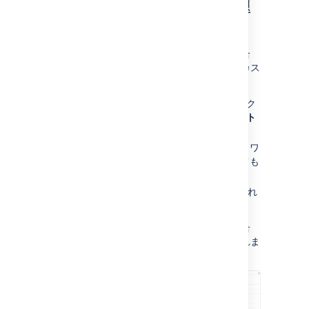
プロジェクト管理者が課題
を設定する方法
プロジェクト管理者は、次の条件を満たす場合
に、プロジェクトで課題のいくつかの側面をカス
タマイズできます。
既定で有効化されている "拡張プロジェク
ト管理" 権限を持っている ([
プロジェクト
設定
] > [
権限
] で確認できます)。
変更する画面
が他のプロジェクトでも、ワ
ークフローのトランジション画面としても
使用されていない
画面が既定の Jira 画面ではない (誰もこれ
らの画面を編集できません)
画面が別のプロジェクトと共有されている場合
は、画面を表示したときにその情報が表示されま
す。