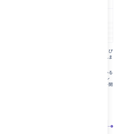
プロジェクトで使用される画面スキーム、および
そのスキームを使用する課題タイプが表示されま
す。
そのスキームと課題タイプに関連付けられている
画面を表示するには、画面スキーム セクション
を展開します。画面名を選択して、画面設定を開
きます。