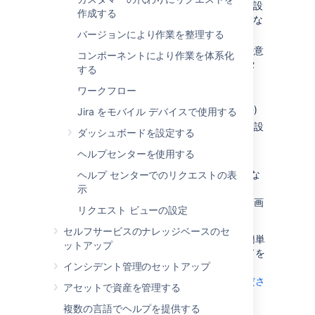
の説明変更、フィールドの表示 / 非表示設
作成する
定、フィールドの必須 / オプション設定な
ど)
バージョンにより作業を整理する
既定値が割り当てられたフィールドに任意
コンポーネントにより作業を体系化
の値を追加する (例: 解決状況やステータ
する
ス)
ワークフロー
カスタム フィールドを作成する(
Jira に新しいフィールドを追加する方法
)
Jira をモバイル デバイスで使用する
一部のフィールドに異なるレンダラーを設
ダッシュボードを設定する
定する(
フィールド レンダラーの詳細
)
ヘルプセンターを使用する
画面の位置フィールドを変更する
それぞれの課題操作
(課題の作成や編集な
ヘルプ センターでのリクエストの表
ど)
またはワークフロー トランジション
示
(課題の解決やクローズなど) で表示する画
リクエスト ビューの設定
面を選択する
セルフサービスのナレッジベースのセ
課題のカスタマイズがチームに与える利点の簡単
ットアップ
な例の 1 つに、課題を作成した際にフィールドを
インシデント管理のセットアップ
「必須」と設定できる点があります。
フィールドの挙動を設定する方法をご確認くださ
アセットで資産を管理する
い。
複数の言語でヘルプを提供する