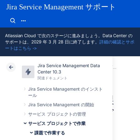
Jira Service Management サポート
Atlassian Cloud で次のステージに進みましょう。Data Center の
サポートは、2029 年 3 月 28 日に終了します。
詳細の確認とサポ
ートはこちら ->
Jira Service Management Data
アトラシアン サポート
Jira Service Management 10.3
関連ドキュメント
課題で作業
Center 10.3
関連ドキュメント
クラウド
Data Center 10.3
Jira Service Management のインスト
ール
プロジェクトの課
Jira Service Management の開始
題をカスタマイズ
サービス プロジェクトの管理
サービス プロジェクトで作業
する
課題で作業する