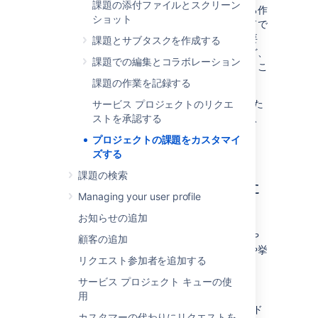
課題の添付ファイルとスクリーン
課題とは、プロジェクトで完了する必要がある作
ショット
業のパッケージです。
これらは課題フィールドで
構成されており、これらのフィールドには、要
課題とサブタスクを作成する
約、説明、期日、作業が必要な時期と場所など、
課題での編集とコラボレーション
課題に関する重要なデータが含まれています。こ
の情報は画面に表示されます。
課題の作業を記録する
画面では、使用可能なすべてのフィールド (また
サービス プロジェクトのリクエ
はフィールドのサブセット) がグループ化され、
ストを承認する
ユーザー向けに整理されます。
プロジェクトの課題をカスタマイ
Jira 画面の詳細をご確認ください。
ズする
課題の検索
課題をカスタマイズするた
Managing your user profile
めのオプション
お知らせの追加
Jira Service Management
では、カスタマーや
顧客の追加
エージェントのニーズに合わせて課題の設定や挙
リクエスト参加者を追加する
動をカスタマイズできます。
サービス プロジェクト キューの使
次の選択が可能です。
用
フィールドの挙動を変更する (フィールド
カスタマーの代わりにリクエストを