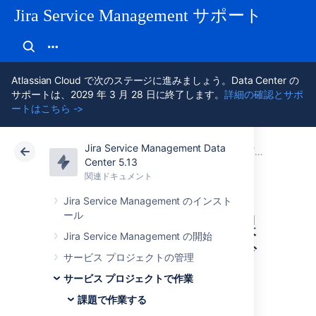
Jira Service Management サポート
Atlassian Cloud で次のステージに進みましょう。Data Center の
サポートは、2029 年 3 月 28 日に終了します。
詳細の確認とサポ
ートはこちら ->
Jira Service Management Data
アトラシアン サポート
Jira Service Management 5.13
関連ドキュメント
課題で作業
Center 5.13
関連ドキュメント
クラウド
Data Center 5.13
Jira Service Management のインスト
ール
プロジェクトの課
Jira Service Management の開始
題をカスタマイズ
サービス プロジェクトの管理
サービス プロジェクトで作業
する
課題で作業する