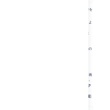
画面が
上記
の条件を満たしていれば、次の操作を
行うことができます。
画面に表示されるタブの追加と削除、およ
びタブ名の編集
システム フィールドの追加、削除、およ
び再配置
既存のカスタム フィールドの追加、削
除、および再配置 (カスタム フィールドの
作成は不可)
課題操作のための画面を編集する
[
プロジェクト
] ドロップダウンを開き、画
面を管理するプロジェクトを選択します。
プロジェクト サイドバーで、[
プロジェク
ト設定
] を選択します。
[
プロジェクト設定
] サイドバーで、[
画面
]
を選択します。