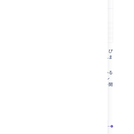
プロジェクトで使用される画面スキーム、および
そのスキームを使用する課題タイプが表示されま
す。
そのスキームと課題タイプに関連付けられている
画面を表示するには、画面スキーム セクション
を展開します。画面名を選択して、画面設定を開
きます。