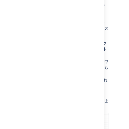
プロジェクト管理者が課題
を設定する方法
プロジェクト管理者は、次の条件を満たす場合
に、プロジェクトで課題のいくつかの側面をカス
タマイズできます。
既定で有効化されている "拡張プロジェク
ト管理" 権限を持っている ([
プロジェクト
設定
] > [
権限
] で確認できます)。
変更する画面
が他のプロジェクトでも、ワ
ークフローのトランジション画面としても
使用されていない
画面が既定の Jira 画面ではない (誰もこれ
らの画面を編集できません)
画面が別のプロジェクトと共有されている場合
は、画面を表示したときにその情報が表示されま
す。