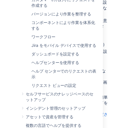
の説明変更、フィールドの表示 / 非表示設
作成する
定、フィールドの必須 / オプション設定な
ど)
バージョンにより作業を整理する
既定値が割り当てられたフィールドに任意
コンポーネントにより作業を体系化
の値を追加する (例: 解決状況やステータ
する
ス)
ワークフロー
カスタム フィールドを作成する(
Jira に新しいフィールドを追加する方法
)
Jira をモバイル デバイスで使用する
一部のフィールドに異なるレンダラーを設
ダッシュボードを設定する
定する(
フィールド レンダラーの詳細
)
ヘルプセンターを使用する
画面の位置フィールドを変更する
それぞれの課題操作
(課題の作成や編集な
ヘルプ センターでのリクエストの表
ど)
またはワークフロー トランジション
示
(課題の解決やクローズなど) で表示する画
リクエスト ビューの設定
面を選択する
セルフサービスのナレッジベースのセ
課題のカスタマイズがチームに与える利点の簡単
ットアップ
な例の 1 つに、課題を作成した際にフィールドを
インシデント管理のセットアップ
「必須」と設定できる点があります。
フィールドの挙動を設定する方法をご確認くださ
アセットで資産を管理する
い。
複数の言語でヘルプを提供する