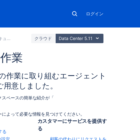
ログイン
メント
クラウド
Data Center 5.11
で作業
こ
プロジェクトの作業に取り組むエージェント
の
ご用意しました。
セ
ク
いワークスペースの簡単な紹介が「
シ
ョ
ン
次の検索バーによって必要な情報を見つけてください。
の
カスタマーにサービスを提供す
項
る
目
する
の設定
顧客の代わりにリクエストを