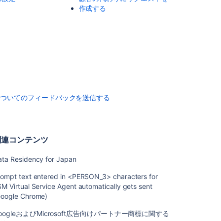
課
作成する
題
で
作
業
す
る
課
題
についてのフィードバックを送信する
の
検
索
Managing
関連コンテンツ
your
user
ata Residency for Japan
profile
rompt text entered in <PERSON_3> characters for
お
M Virtual Service Agent automatically gets sent
知
Google Chrome)
ら
oogleおよびMicrosoft広告向けパートナー商標に関する
せ