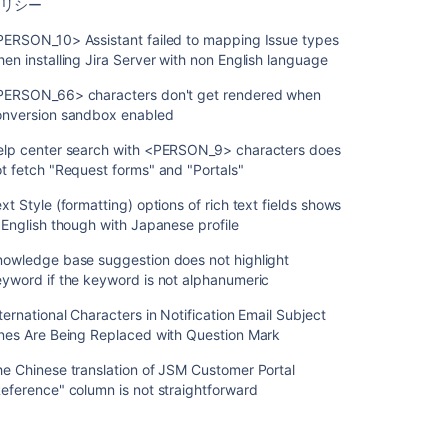
ポリシー
の
追
PERSON_10> Assistant failed to mapping Issue types
加
en installing Jira Server with non English language
顧
PERSON_66> characters don't get rendered when
客
onversion sandbox enabled
の
追
elp center search with <PERSON_9> characters does
加
t fetch "Request forms" and "Portals"
リ
xt Style (formatting) options of rich text fields shows
ク
 English though with Japanese profile
エ
ス
nowledge base suggestion does not highlight
ト
yword if the keyword is not alphanumeric
参
ternational Characters in Notification Email Subject
加
ines Are Being Replaced with Question Mark
者
を
e Chinese translation of JSM Customer Portal
追
eference" column is not straightforward
加
す
る