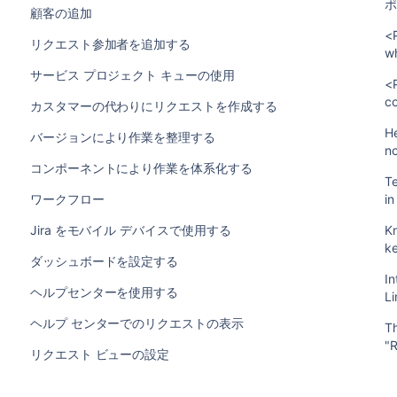
顧客の追加
<
リクエスト参加者を追加する
wh
サービス プロジェクト キューの使用
<
c
カスタマーの代わりにリクエストを作成する
H
バージョンにより作業を整理する
no
コンポーネントにより作業を体系化する
Te
ワークフロー
in
Jira をモバイル デバイスで使用する
K
ke
ダッシュボードを設定する
In
ヘルプセンターを使用する
L
ヘルプ センターでのリクエストの表示
Th
"R
リクエスト ビューの設定