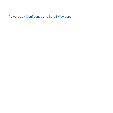
Powered by
Confluence
and
Scroll Viewport
.