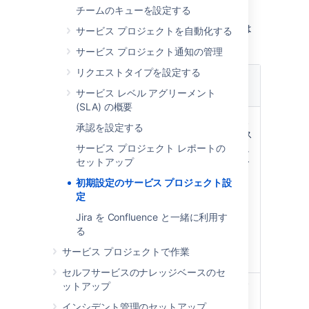
カスタム フィールド
チームのキューを設定する
必要に応じて、Jira Service Management では
サービス プロジェクトを自動化する
次のカスタム フィールドを作成できます。
サービス プロジェクト通知の管理
カスタム
リクエストタイプを設定する
フィール
タイプ
注意
サービス レベル アグリーメント
ド
(SLA) の概要
Viewport
リクエスト
課題をサービス
承認を設定する
Origin
がカスタマ
デスク リクエス
サービス プロジェクト レポートの
ーポータル
トとして扱うに
セットアップ
で作成され
は、このフィー
た場合、
ルドが必要で
初期設定のサービス プロジェクト設
「ポータ
す。
定
ル」および
Jira を Confluence と一緒に利用す
「リクエス
る
トタイプ」
を格納する
サービス プロジェクトで作業
文字列。
セルフサービスのナレッジベースのセ
ットアップ
解決まで
SLA フィー
このフィールド
の時間
ルド、
は、リクエスト
インシデント管理のセットアップ