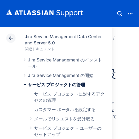
Jira Service Management Data Center
アトラシアン サポート
関連ドキュメント
Jira Serv
サービ
and Server 5.0
関連ドキュメント
初期設定のサービ
Jira Service Management のインスト
ール
ス プロジェクト設
Jira Service Management の開始
定
サービス プロジェクトの管理
サービス プロジェクトに対するアク
セスの管理
このページは、カスタム フィールド、権限、デ
カスタマー ポータルを設定する
ータベース テーブルを含む、サービス プロジェ
クトに関する既定の設定を参照するページとして
メールでリクエストを受け取る
ご利用ください。
サービス プロジェクト ユーザーの
セットアップ