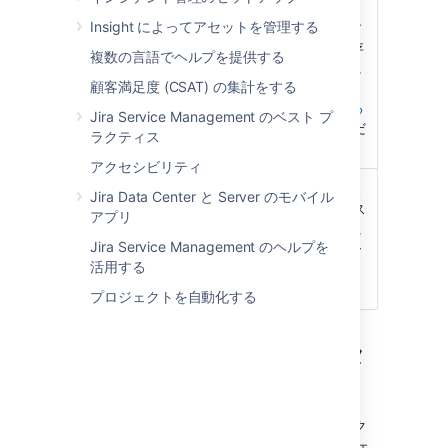
JSON フォ
が解決されるま
Insight によってアセットを管理する
ーマットで
での時間を示す
保存
SLA 情報を保存
複数の言語でヘルプを提供する
します。詳細に
顧客満足度 (CSAT) の集計をする
ついては、
SLA を設定する
Jira Service Management のベスト プ
を参照してくだ
ラクティス
さい。
アクセシビリティ
顧客リク
文字列
課題をサービス
Jira Data Center と Server のモバイル
エスト タ
デスク リクエス
アプリ
イプ
トとして扱うに
Jira Service Management のヘルプを
は、このフィー
活用する
ルドが必要で
す。
プロジェクトを自動化する
リクエストタイプ、課題タ
イプ、ワークフロー
既定の課題タイプ、リクエスト タイプ、ワーク
フローは、それぞれのサービス デスク プロジェ