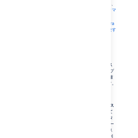
権限スキームをカスタマイズする場合は、
Jira Service Management 権限をカスタマ
イズする
を参照してください。
権限に関連した問題が生じた場合は、
Jira
Service Management 権限エラーを解決す
る
を参照してください。
セキュリティ タイプ
Jira Service Management には、
サービスデス
ク顧客－ポータルアクセス
セキュリティ タイプ
があります。セキュリティ タイプは、特定の権
限に対してユーザーの制限を許可する概念です。
セキュリティ タイプの例として、
プロジェクト ロール
やグループがあります。
サービス デスク カスタマー - ポータル アクセス
は、ユーザーがカスタマー ポータルを表示して
いる間にのみ適用される特別なセキュリティ タ
イプです。内部のサービス プロジェクト ビュー
やその他の Jira アプリケーションへのアクセス
権を付与せずに顧客がカスタマー ポータルを利