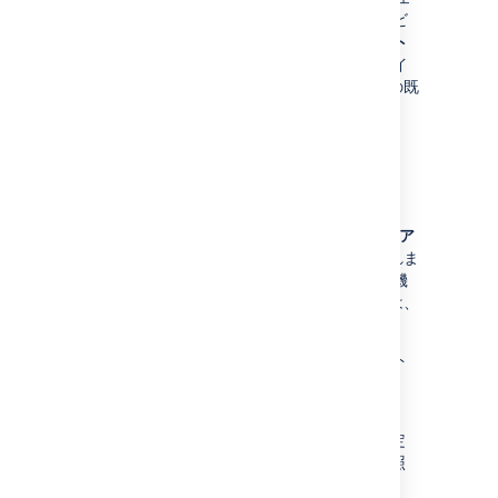
クト タイプによって異なります。新しいサービ
ス プロジェクトを作成する際は、
プロジェクト
設定
メニューからリクエスト タイプ、課題タイ
プ、ワークフローを選択することで、これらの既
定値を表示できます。
プロジェクト権限
Jira Service Management のインストール時
に、
Jira Service Management エージェント ア
クセス
と呼ばれるプロジェクト権限が作成されま
す。サービスデスク プロジェクトまたはその機
能へのフルアクセスが求められるユーザーには、
この権限が必要です。
以下のページは、標準のサービス プロジェクト
の権限スキームに対する権限設定を示していま
す。
サービス プロジェクトに対する権限設定
方法の概要については、
権限概要
を参照
してください。