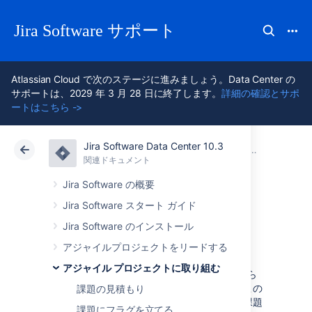
Jira Software サポート
Atlassian Cloud で次のステージに進みましょう。Data Center の
サポートは、2029 年 3 月 28 日に終了します。
詳細の確認とサポ
ートはこちら ->
Jira Software Data Center 10.3
アトラシアン サポート
Jira Software 10.3
関連ドキュメント
アジャイル プロジェクトに取り組む
関連ドキュメント
クラウド
Data Center 10.3
Jira Software の概要
Jira Software スタート ガイド
課題で作業する
Jira Software のインストール
アジャイルプロジェクトをリードする
課題の作業について支援が必要ですか?
アジャイル プロジェクトに取り組む
Jira Software
では、課題の作成や見積り、さら
に課題を介したコードの管理までできます。
この
課題の見積もり
ページでは、課題の作成、見積もりを用いた課題
課題にフラグを立てる