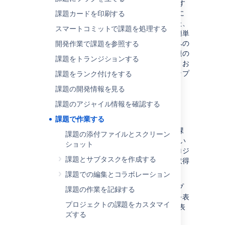
の更新、
Jira Software
内の該当の課題を参照す
るソース リポジトリでのブランチ作成、課題に
課題カードを印刷する
対応した開発作業の表示、課題の解決といった、
スマートコミットで課題を処理する
課題に関して実行可能なことすべてについて簡単
に概説しています。
また、より詳しいページへの
開発作業で課題を参照する
リンクも掲載しています。このページでは課題の
課題をトランジションする
概念を確認してください。課題の作成、編集、お
よび課題での共同作業については、次のステップ
課題をランク付けをする
で説明します。
課題の開発情報を見る
課題のアジャイル情報を確認する
課題とは
課題で作業する
様々な組織が Jira を利用して、異なる種類の課
課題の添付ファイルとスクリーン
題を追跡します。 どの組織が Jira を使用してい
ショット
るかによって、課題はソフトウェアバグ、プロジ
課題とサブタスクを作成する
ェクトタスク、ヘルプデスクチケット、休暇取得
依頼フォームなどを表します。
課題での編集とコラボレーション
課題は Jira プロジェクトの構成単位であり、プ
課題の作業を記録する
ロジェクトのストーリー、バグ、タスクなどを表
プロジェクトの課題をカスタマイ
します。
Jira Software
で課題は以下のように表
ズする
示されます。