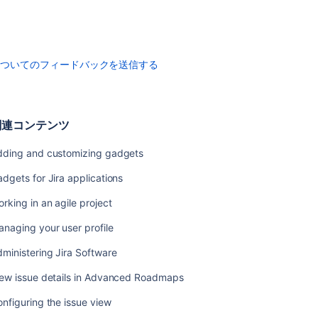
ッ
シ
ュ
ボ
ー
についてのフィードバックを送信する
ド
権
限
に
関連コンテンツ
関
す
dding and customizing gadgets
る
注
dgets for Jira applications
意
rking in an agile project
ウ
naging your user profile
ォ
ー
ministering Jira Software
ル
ボ
iew issue details in Advanced Roadmaps
ー
ド
nfiguring the issue view
の