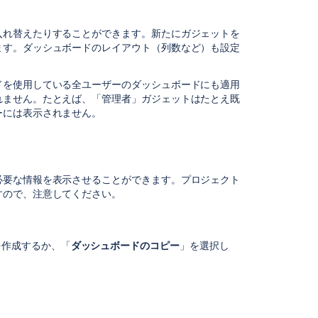
既
定
入れ替えたりすることができます。新たにガジェットを
の
ます。ダッシュボードのレイアウト（列数など）も設定
ダ
ッ
ドを使用している全ユーザーのダッシュボードにも適用
シ
れません。たとえば、「管理者」ガジェットはたとえ既
ュ
ーには表示されません。
ボ
ー
ド
に
つ
必要な情報を表示させることができます。プロジェクト
い
すので、注意してください。
て
ダ
ッ
を作成するか、「
ダッシュボードのコピー
」を選択し
シ
ュ
ボ
ー
ド