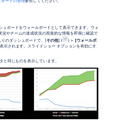
ュボードの管理
参照してください。
す
る
ダ
ッ
のダッシュボードをウォールボードとして表示できます。ウォ
シ
状況やチームの達成状況の視覚的な情報を即座に確認で
ュ
ボ
りのダッシュボードで、[
その他
] (
) >
[
ウォールボ
ー
に表示されます。スライドショー オプションを有効にす
ド
を
タと同じものを表示しています。
お
気
に
入
り
に
追
加
す
る
ダ