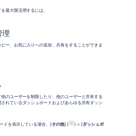
る
ドを最大限活用するには、
ガ
ジ
ェ
管理
ッ
ト
コピー、お気に入りへの追加、共有をすることができま
の
管
理
ダ
ッ
シ
る
ュ
ボ
て他のユーザーを制限したり、他のユーザーと共有する
ー
開されているダッシュボードおよびあらゆる共有ダッシ
ド
と
パ
ー
ボードを表示している場合、[
その他
] (
) > [
ダッシュボ
ミ
ッ