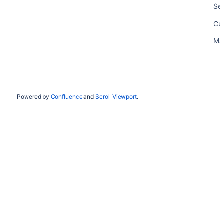
S
Cu
M
Powered by
Confluence
and
Scroll Viewport
.