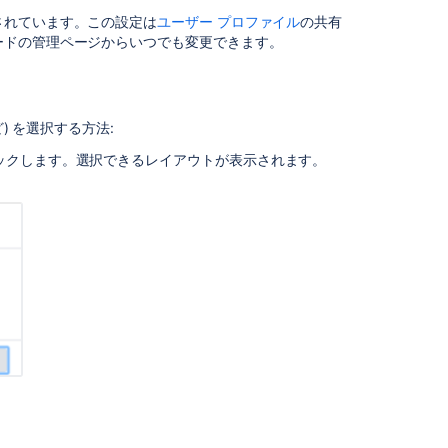
を
されています。この設定は
ユーザー プロファイル
の共有
作
ードの管理ページからいつでも変更できます。
成
す
る
ダ
) を選択する方法:
ッ
リックします。選択できるレイアウトが表示されます。
シ
ュ
ボ
ー
ド
の
レ
イ
ア
ウ
ト
を
選
択
す