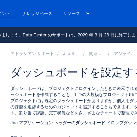
メント
ナレッジベース
リソース
進みましょう。Data Center のサポートは、2029 年 3 月 28 日に終了し
アトラシアン サポート
Jira Software 10.3
関連ドキュメント
アジャイル プロジェクト
ダッシュボードを設定す
ダッシュボードは、プロジェクトにログインしたときに表示され
ッシュボードを作成することも、1 つの大規模なプロジェクト用
プロジェクトには既定のダッシュボードがありますが、個人用ダ
の課題を追跡するためのガジェットを追加することもできます。
ト、割り当て課題、完了状況などをさまざまなチャートで整理で
Jira アプリケーション ヘッダーの
ダッシュボード
ドロップダウン