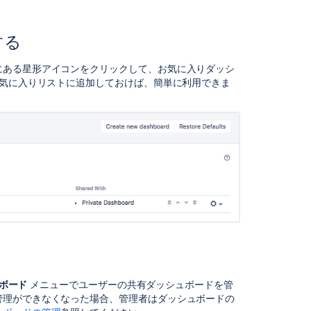
シ
ョ
する
ン
の
管
にある星形アイコンをクリックして、お気に入りダッシ
理
お気に入りリストに追加しておけば、簡単に利用できま
ダ
ッ
シ
ュ
ボ
ー
ド
を
共
有
ま
た
は
ボード
メニューでユーザーの共有ダッシュボードを管
編
管理ができなくなった場合、管理者はダッシュボードの
集