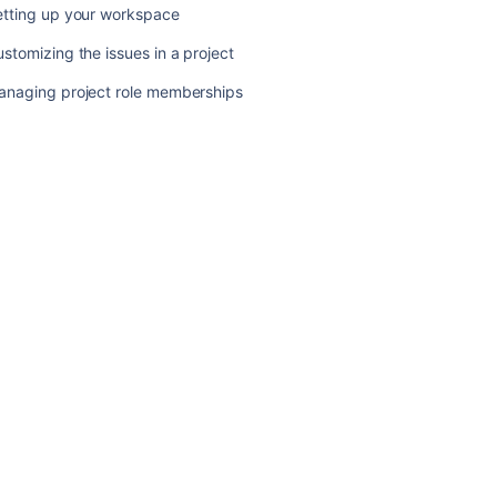
etting up your workspace
セ
ッ
stomizing the issues in a project
ト
ア
anaging project role memberships
ッ
プ
こ
の
セ
ク
シ
ョ
ン
の
項
目
ガ
ジ
ェ