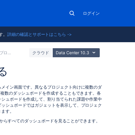
ログイン
ます。
詳細の確認とサポートはこちら ->
に取り組む
クラウド
Data Center 10.3
る
こ
るメイン画面です。異なるプロジェクト向けに複数のダ
の
に複数のダッシュボードを作成することもできます。各
ペ
ッシュボードを作成して、割り当てられた課題や作業中
ー
ダッシュボードではガジェットを表示して、プロジェク
ジ
きます。
の
からすべてのダッシュボードを見ることができます。
内
容