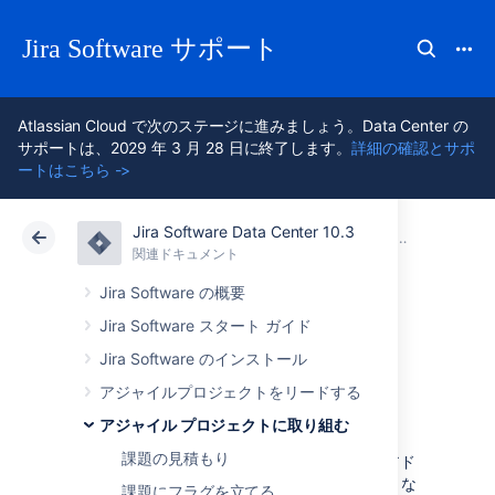
Jira Software サポート
Atlassian Cloud で次のステージに進みましょう。Data Center の
サポートは、2029 年 3 月 28 日に終了します。
詳細の確認とサポ
ートはこちら ->
Jira Software Data Center 10.3
アトラシアン サポート
Jira Software 10.3
関連ドキュメント
アジャイル プロジェクトに取り組む
関連ドキュメント
クラウド
Data Center 10.3
Jira Software の概要
Jira Software スタート ガイド
Managing your user
Jira Software のインストール
profile
アジャイルプロジェクトをリードする
アジャイル プロジェクトに取り組む
課題の見積もり
Jira の設定（たとえば、パスワード、メールアド
レス、または受け取りたい通知のフォーマットな
課題にフラグを立てる