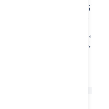
制限されたデータへのアクセスを提供します。い
つ OAuth のアクセストークンを発行したり、削
除すればいいかについては「
OAuth のアクセスを許可する
」で推奨事項をを
ご覧ください。
公開された環境で Jira アプリケーションにアク
セスしているのであれば、プロファイルの詳細部
分にある
すべてのトークンをクリアする
をクリッ
クすることによってログイントークンをクリアす
ることが可能です。
最終更新日 2024 年 6 月 28 日
この内容はお役に立ちました
はい
いいえ
か?