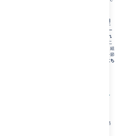
ます。
サービスデスク設定の管理
サービス デスク エージェントは自身のユーザー
プロファイルを編集することで、[
事前入力され
たコメント
] を有効化または無効化できます。こ
の設定では、エージェントが顧客の課題に取り組
むときの定型文を入力しておくことで、時間を節
約できます。有効化すると、テキスト「
こんにち
は、<Reporter_name> さん
」と
<Agent_name>
が、コメント フィールドと、
顧客に送信されるメール通知に表示されます。
OAuth やログイントークン
の設定
Jira
で発行された OAuth のアクセストークン
は、
ガジェット
に対し、外部の、OAuth に準拠
したウェブアプリケーションや Web サイト
(「コンシューマー」としても知られる) に対し、