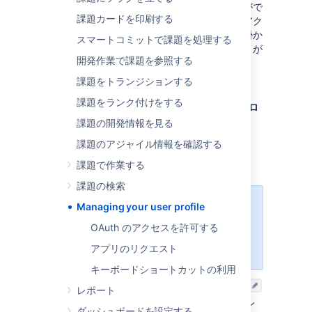
ど）をユーザープロファイルで管理することがで
課題カードを印刷する
きます。自分のユーザープロファイルには、アク
ティビティストリームに最近の作業や、取り掛か
スマートコミットで課題を処理する
り中や報告した課題への便利なショートカットが
開発作業で課題を参照する
含まれます。
課題をトランジションする
自分のユーザープロファイルを管理するには:
課題をランク付けをする
画面の右上で
自分のユーザー名
を選択して [
プロ
ファイル
] を開きます。
課題の開発情報を見る
課題のアジャイル情報を確認する
ユーザーの詳細を編集する
課題で作業する
課題の検索
Managing your user profile
インスタンスで Crowd などの外部
ユーザー管理システムを使用してい
OAuth のアクセスを許可する
る場合、これらのオプションは利用
アプリのリクエスト
できない場合があります。
キーボードショートカットの利用
[
概要
] 画面の [
詳細
] セクションの右上で編集
レポート
アイコンをクリックし、表示名、メール アドレ
ダッシュボードを設定する