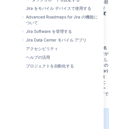
ス、パスワードを編集します。Jira 管理者が外部
のパスワード管理機能を使用してユーザー ディ
Jira をモバイル デバイスで使用する
レクトリを構成している場合、[
パスワードの変
Advanced Roadmaps for Jira の機能に
更
] リンクは使用できません。
ついて
Jira Software を管理する
アバターを変更する
Jira Data Center モバイル アプリ
または現在のアバターを選択して、Jira で名
アクセシビリティ
前の横に表示される画像を変更します。管理者が
ヘルプの活用
ユーザー アバターに対して Gravatar を有効化
し
ている場合、Gravatar (ユーザー プロファイルの
プロジェクトを自動化する
メール アドレスに関連付けられている Gravatar)
が自動的にユーザー アバターとして設定されま
す。Gravatar が無効化されている場合、Jira に
同梱されているアバターからユーザー アバター
を選択するか、独自のアバターをアップロードで
きます。
トリミングされた画像は 48x48
ピクセルにサイズ変更されてか
ら、新しいカスタム ユーザー ア