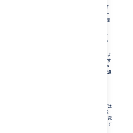
[
概要
] ページの [
ユーザー設定
] セクションの右
上で
編集
アイコン
をクリックし、[
ユーザー
設定の更新
] ダイアログを開きます。以下を管理
することが可能です。
メールタイプ
の変更で、Jira が外部にメ
ールで送る フォーマット（プレーンテキ
ストまたは HTML）
を選択します。
自分の変更
では、Jira が自分か他の人によ
って課題が更新された時にメール通知をす
るか (
自分に通知
）他の人によって更新さ
れた場合のみにするか（つまり、
自分に通
知しない
) を選択することができます。
ユーザー設定の管理
下記にあるユーザープリファレンスのほとんどは
グローバルのデフォルトとして Jira 管理者で設
定することができます。しかし、自分で下記を変
更することによってデフォルトの設定を上書きす
ることが可能です :