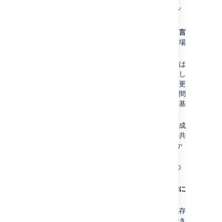
ページサイズ
や それぞれの課題のナビゲ
ーションページに表示される課題の数
ドロップリストダウンで選択できる利用
言
語
の設定
リストに利用したい言語がない場
合、
Jira の翻訳
をご覧ください。
プロファイルで設定された
タイムゾーン
は
コンピューターのタイムゾーンとは一致し
ません。Jira でタイムゾーンの設定を変更
することができます。Jira のすべての時間
フィールドは、設定したタイムゾーンに基
づいて表示されます。
新しいフィルターやダッシュボードを作成
した時の
共有
範囲を選択します。全員に共
有する (
共有
) か制限する (
共有しない
) か
を選択できます。
Jira の
キーボード ショートカット機能の
有効 / 無効を選択します
。
課題の作成時やコメント追加時、
自動的に
ウォッチャーになるか
を選択します。
外部リンクを開く方法を選択します。既存
のタブまたは新しいタブで開くことができ