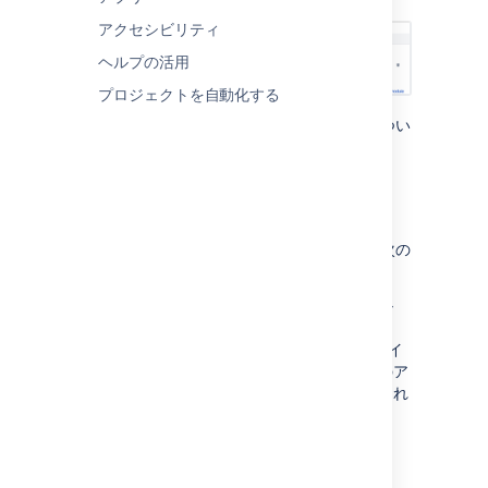
アクセシビリティ
ヘルプの活用
プロジェクトを自動化する
タイムライン上の依存関係を監視する
方法につい
て説明します。
依存関係を追加する
プラン内の課題に依存関係を追加するには、次の
手順に従います。
依存関係を追加する課題のスケジュール
バーにカーソルを合わせて、「
+ アイコ
ン
」をクリックします。右側の「+」アイ
コンをクリックすると依存先が、左側のア
イコンをクリックすると依存元が作成され
ます。
依存関係を追加する課題を選択します。
チェックマーク
を選択して確定します。