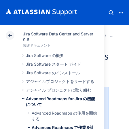
Jira Software Data Center and Server
アトラシアン サポート
関連ドキュメント
Jira Soft
Ad
9.6
関連ドキュメント
Advanced Roadmaps
Jira Software の概要
Jira Software スタート ガイド
の依存関係
Jira Software のインストール
アジャイルプロジェクトをリードする
アジャイル プロジェクトに取り組む
Jira Software
で課題リンクを使用
Advanced Roadmaps for Jira の機能
するようにプランを設定する必要が
について
あります。また、課題間の関係はチ
ームに適した方法で定義する必要が
Advanced Roadmaps の使用を開始
あります。詳細については「
する
プラン設定の構成
」のページをご参
Advanced Roadmaps で作業を計