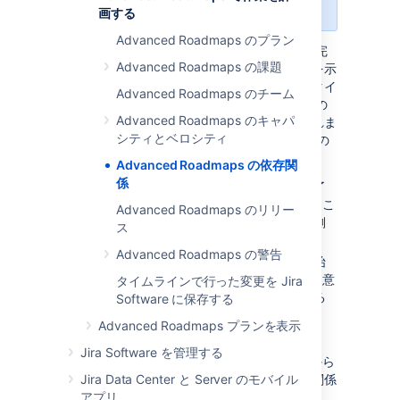
照ください。
画する
Advanced Roadmaps のプラン
Advanced Roadmaps
の依存関係は、最初に完
Advanced Roadmaps の課題
了する他の課題にどの課題が関連しているかを示
しています。
タイムラインでは
、依存関係のタイ
Advanced Roadmaps のチーム
プに基づいて、スケジュール バーのどちらかの
Advanced Roadmaps のキャパ
端に依存課題の
番号が付いたバッジ
が表示されま
シティとベロシティ
す。
Advanced Roadmaps
には、次の
2
種類の
依存関係があります。
Advanced Roadmaps の依存関
係
依存元 (「ブロックされている」) は完了
している前の課題に課題が依存しているこ
Advanced Roadmaps のリリー
とを意味して、スケジュール バーの左側
ス
にあるバッジによって示されます。
Advanced Roadmaps の警告
依存先 (「ブロックする」) は課題が開始
中の次の課題をブロックしていることを意
タイムラインで行った変更を Jira
味して、スケジュール バーの右側にある
Software に保存する
バッジによって示されます。
Advanced Roadmaps プランを表示
下の図では、ADR-24 には依存先があります。
Jira Software を管理する
ADR-23 には依存元があります。異なる観点から
ではあるものの、これらのバッジは同じ依存関係
Jira Data Center と Server のモバイル
を参照しています。
アプリ