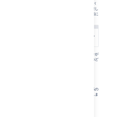
課題に依存関係を追加した後、
スケジュール
バ
ーの端をクリックして
ドラッグ
して日付を調整し
ます。矛盾する
日付
がある場合は、どちらの端に
あるバッジも赤に変わります。
依存関係の警告とスケジューリングは、プランが
依存関係を順に処理するか同時に処理するか
のど
ちらで構成されているかに基づいています
。
依存関係の削除
課題から依存関係を削除すると、課題間の関係の
みが削除されます。プランから課題は削除
されま
せん
。
課題から依存関係を削除する方法
依存関係バッジの上にカーソルを置くと、