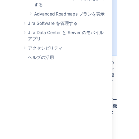
Center 8.15 またはそれ以降にアッ
する
プグレードしてください。まだアッ
Advanced Roadmaps プランを表示
プグレードできませんか? 現在の
Data Center のバージョンに応じ
Jira Software を管理する
て、最新バージョンのアプリを (無
Jira Data Center と Server のモバイル
償で) インストールすることでこれ
アプリ
らの機能にアクセスできます。
FAQ
で詳細情報をご確認ください。
アクセシビリティ
ヘルプの活用
Advanced Roadmaps
は、大局的な計画立案の
ためのパワフルなロードマップ ソリューション
です。
Jira Software Data Center
に含まれ、複
数のプロジェクト
と
チームにわたって作業を計
画、追跡できます。
Advanced Roadmaps
は
Jira
のボード、プロジェクト、フィルターを使
い、カスタマイズ可能なインターフェイスでデー
タを視覚化します。サンドボックス環境として機
能し、計画や実験を行ってから
Jira
の元データ
を更新できます。