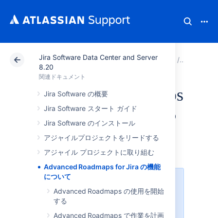
Jira Software Data Center and Server
アトラシアン サポート
関連ドキュメント
Jira Soft
8.20
関連ドキュメント
Advanced Roadmaps
Jira Software の概要
Jira Software スタート ガイド
for Jira の機能につ
Jira Software のインストール
いて
アジャイルプロジェクトをリードする
アジャイル プロジェクトに取り組む
Advanced Roadmaps for Jira の機能
について
Advanced Roadmaps
が Jira
Advanced Roadmaps の使用を開始
Software Data Center の一部にな
する
りました。このページの機能にアク
セスするには、Jira Software Data
Advanced Roadmaps で作業を計画