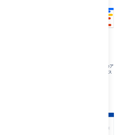
2021 年 2 月現在、
Advanced Roadmaps
へのア
クセスは
Jira Software Data Center
ライセンス
の一部として含まれています。
Advanced Roadmaps
の使用を開始するには、
Jira
を開いて [
プラン
] タブに
移動
します。