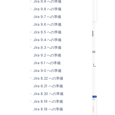
Jira 9.9 への準備
このページで説明する範囲について
問題の修正
Jira 9.8 への準備
匿名化の再試行
Jira 9.7 への準備
Jira 9.6 への準備
Jira 9.5 への準備
このページで説明する範囲
Jira 9.4 への準備
について
Jira 9.3 への準備
You will need to retry the anonymization in two
Jira 9.2 への準備
cases:
Jira 9.1 への準備
ユーザーの匿名化がエラーによって失敗し
た。
Jira 9.0 への準備
Jira went down while anonymizing a
Jira 8.22 への準備
user,
and you’re not sure whether it
Jira 8.21 への準備
completed
successfully
Jira 8.20 への準備
Jira 8.19 への準備
Jira 8.18 への準備