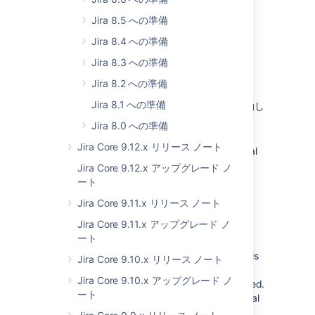
か、匿名化済みの場合があります)
Jira 8.5 への準備
元のユーザー名
元のユーザー キー
Jira 8.4 への準備
Jira 8.3 への準備
Jira 8.2 への準備
監査ログからユーザー情報を取得する
Jira 8.1 への準備
[管理] > [システム] > [監査ログ]
に移動し
ます。
Jira 8.0 への準備
Look for an entry “User anonymization
Jira Core 9.12.x リリース ノート
started”.
This entry contains the original
username and user key.
Jira Core 9.12.x アップグレード ノ
ート
Jira Core 9.11.x リリース ノート
Jira Core 9.11.x アップグレード ノ
A.
Original username
ート
B.
Original user key
Look for an entry “
User
renamed”. If this
Jira Core 9.10.x リリース ノート
entry exists, it means that the original
Jira Core 9.10.x アップグレード ノ
username has already been anonymized.
ート
If it doesn’t, the user still has the original
username, so you can use it as
current