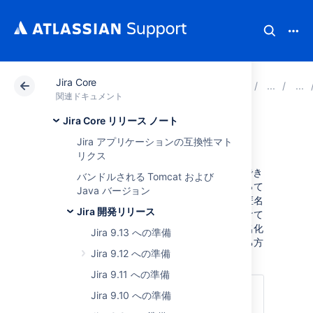
Jira Core
アトラシアン サポート
関連ドキュメント
Jira Core
関連ドキュメント
Jira Core リリース ノート
匿名化の再試行
Jira アプリケーションの互換性マト
リクス
Jira でのユーザーの匿名化を元に戻すことはでき
バンドルされる Tomcat および
ません。失敗した場合や中断された場合であって
Java バージョン
も、ユーザーは部分的に匿名化されるため、匿名
Jira 開発リリース
化を開始する前のようにそのユーザーを見つけて
匿名化することはできません。ここでは、匿名化
Jira 9.13 への準備
されたユーザーを見つけて匿名化を再試行する方
Jira 9.12 への準備
法について説明します。
Jira 9.11 への準備
次のセクションにジャンプ
Jira 9.10 への準備