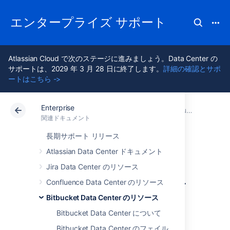
エンタープライズ サポート
Atlassian Cloud で次のステージに進みましょう。Data Center の
サポートは、2029 年 3 月 28 日に終了します。
詳細の確認とサポ
ートはこちら ->
Enterprise
アトラシアン サポート
Enterprise 最新版
関連ドキュメント
Bitbucket Data Center のリソース
関連ドキュメント
Data Center 最新版
長期サポート リリース
Atlassian Data Center ドキュメント
Azure クラスタで
Jira Data Center のリソース
Bitbucket を実行す
Confluence Data Center のリソース
Bitbucket Data Center のリソース
る
Bitbucket Data Center について
Bitbucket Data Center のフェイル