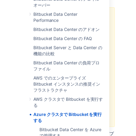
オーバー
Bitbucket Data Center
デプロイ方法としての
Performance
Azure Resource Manager テンプレ
ート
Bitbucket Data Center のアドオン
に対する
アトラシアンのサポートや
Bitbucket Data Center の FAQ
保守はすでに終了しました。
ただ
し、ご自身の用途に合わせてカスタ
Bitbucket Server と Data Center の
マイズを行い、Azure に Data
機能の比較
Center 製品をデプロイすることは
Bitbucket Data Center の負荷プロ
引き続き可能です。
ファイル
より効率的で堅牢なインフラストラ
AWS でのエンタープライズ
クチャと
運用
のセットアップのため
Bitbucket インスタンスの推奨イン
に、Helm チャートを使用して Data
フラストラクチャ
Center 製品を Kubernetes クラス
AWS クラスタで Bitbucket を実行す
タにデプロイすることをお勧めしま
る
す。
Kubernetes へのデプロイの詳細を
Azure クラスタで Bitbucket を実行
ご確認ください。
する
Bitbucket Data Center を Azure
Data Center インスタンスをクラスタ環境でデプ
で管理する