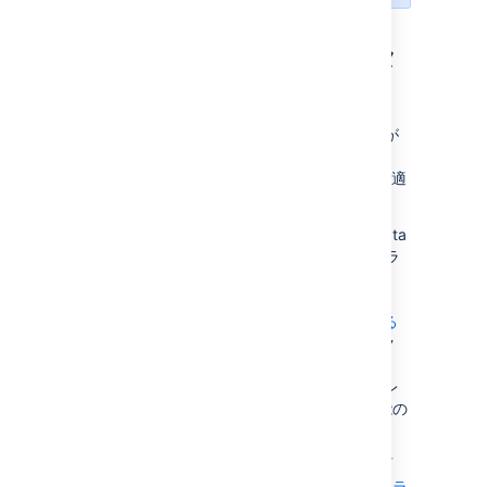
非クラスタ環境とクラスタ
環境
高可用性や
ゼロダウンタイム アップグレード
が
不要な場合、ほとんどの "Small" または
"Medium" サイズのデプロイには単一ノードが適
しています。
既存の Server インストールがある場合は、Data
Center にアップグレードする際にそのインフラ
ストラクチャを引き続き使用できます。Data
Center 専用の多くの機能 (
SAML シングル サインオン
、
レート制限による
システムの保護
、
CDN サポート
など) では、ク
ラスタ インフラストラクチャは不要です。
Server インストールのライセンスをアップグレ
ードするだけで、Data Center のこれらの機能の
使用を開始できます。
クラスタ化が必要かどうかの詳細については「
Data Center のアーキテクチャとインフラストラ