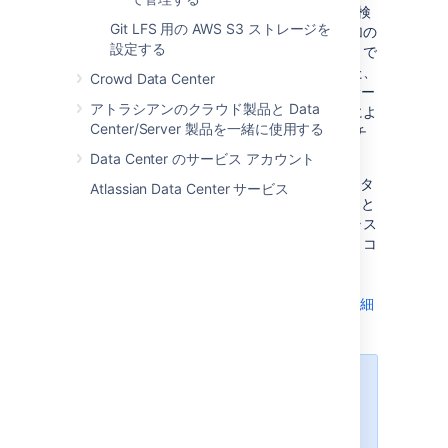
ロイする場合は、Microsoft Azure の利用をご検
Git LFS 用の AWS S3 ストレージを
討ください。このプラットフォームでは、追加の
設定する
ノードをサイズ変更してすばやく起動することで
デプロイを柔軟にスケーリングできます。また、
Crowd Data Center
Data Center 製品ですぐに使える多数の管理サー
アトラシアンのクラウド製品と Data
ビスが用意されています。これらのサービスによ
Center/Server 製品を一緒に使用する
って、デプロイのクラスタ インフラストラクチ
ャの設定、管理、保守がより容易になります。
Data Center のサービス アカウント
Helm チャート
を使用して Data Center インスタ
Atlassian Data Center サービス
ンスを Kubernetes クラスタにデプロイすること
をお勧めします。これにより、最新のインフラス
トラクチャを使用しながら、データを管理し、コ
ンプライアンス ニーズを満たすことができま
す。
Kubernetes での Data Center 製品の実行の詳細
をご確認ください。
Data Center が提供するメリットの
詳細に興味がある場合は、
Data
Center の概要をご確認ください