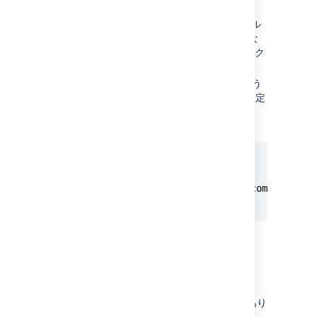
します。
DELETE
-
既存の構成を削除し、デフォル
トの状態に戻します (CDN 無効、URL な
し)。キャッシュの問題が原因で UI にアク
セスできない場合に有用です。
PUT
-
CDN URL とステータスを次のよう
に、リクエストの本文で渡される値に設定
します。
{

  “enabled”: true, 

  “url”: “https://yourcdnurl.com”

}
トラブルシューティング
次のような一般的な問題が発生する可能性があり
ます。