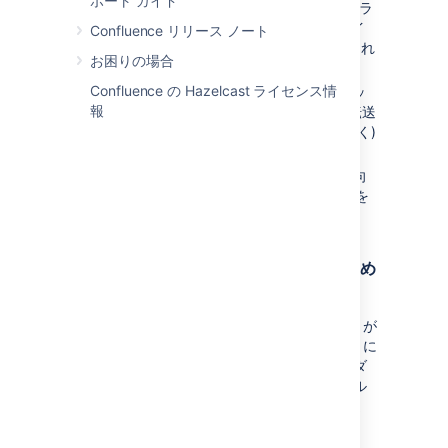
ポート ガイド
HTTPS を有効にします。このロード バラ
ンサからのトラフィックはパブリック イ
Confluence リリース ノート
ンターネット経由で送信され、暗号化され
お困りの場合
る必要があります。
Confluence の Hazelcast ライセンス情
HTTP/1.1 を有効にします。現在、キャッ
報
シング プロキシと CDN は送信元への転送
時に HTTP/2 を正常に (あるいはまったく)
処理できません。
AWS デプロイの場合、インターネット向
けのアプリケーション ロード バランサを
セットアップします。
インターネット向けロード バランサのため
のファイアウォール ルールの更新
プライマリ ロード バランサとは異なり、CDN が
キャッシュ可能なデータのみを取得できるように
インターネット向けロード バランサをロックダ
ウンする必要があります。ファイアウォール ル
ールを次のように構成することをおすすめしま
す。