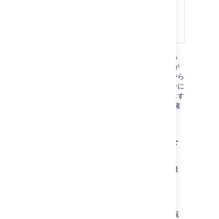
エンド ユーザーが Confluence にアクセスする
と、最も近いエッジ サーバーに静的アセットが
キャッシュされ、有効期限が切れるまでそこから
提供されます。つまり、ユーザーがオンラインに
なるタイミングや、各拠点でサイトにアクセスす
るタイミングによっては、CDN による影響の確
認に時間がかかる可能性があります。
REST API 経由で Confluence の CDN を
構成
次の REST エンド ポイントを使用して CDN 機
能とやり取りすることもできます。
<base-
url>/rest/static-asset-
caching/configuration
GET
-
現在の CDN ステータスとURLを返