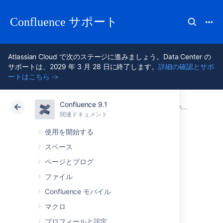
Confluence サポート
Atlassian Cloud で次のステージに進みましょう。Data Center の
サポートは、2029 年 3 月 28 日に終了します。
詳細の確認とサポ
ートはこちら ->
Confluence 9.1
アトラシアン サポート
Confluence 9.1
関連ドキュメント
Confluence Data Center
関連ドキュメント
クラウド
Data Center 9.1
使用を開始する
スペース
Confluence Data
ページとブログ
Center 用に CDN
ファイル
Confluence モバイル
を構成する
マクロ
プロフィールと設定