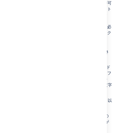
構成は"/s/"で始まるパスの要求のみを許可
します。アプリケーションがコンテキスト
パスを使用してデプロイされている場合
(例: yoursite.com/wiki または
yoursite.com/jira)、これをパスに含める必
要があります。他の要求はすべてブロック
される必要があります。
許可される HTTP メソッドを GET、
HEAD、OPTIONS に制限することもでき
ます。
AWS デプロイの場合、アプリケーション ロード
バランサに接続された Web アプリケーション フ
ァイアウォールで Web アクセス コントロール
リスト (Web ACL) を構成します。"URI" に "文字
列一致条件" を適用する条件を使用します。
セットアップが安全かどうかを確認するには、以
下の手動テストを実施します。
の
https://internet-facing-proxy/
GET は "403 FORBIDDEN" を返す必要が
あります。