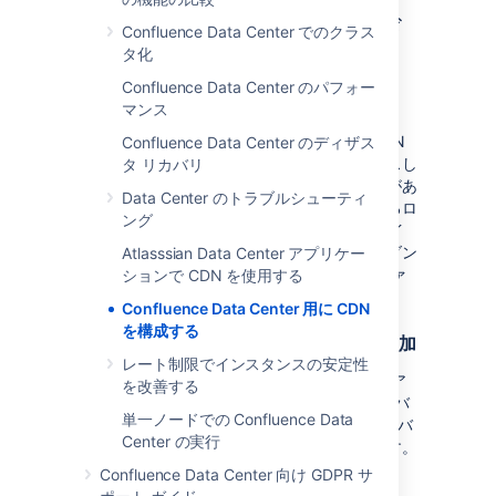
インターネット向けロード
Confluence Data Center でのクラス
タ化
バランサの構成 (オプショ
Confluence Data Center のパフォー
ン)
マンス
ご利用のサイトが公開されていない場合、CDN
Confluence Data Center のディザス
が到達できるが、静的アセットにのみアクセスし
タ リカバリ
てそれらをキャッシュできるようにする必要があ
Data Center のトラブルシューティ
ります。これを実施する方法は、使用しているロ
ング
ード バランサと Web アプリケーション ファイ
アウォールによって異なります。詳細なガイダン
Atlasssian Data Center アプリケー
スについては、ご利用のロード バランサとファ
ションで CDN を使用する
イアウォールのマニュアルを参照してくださ
Confluence Data Center 用に CDN
い。
を構成する
インターネット向けロード バランサの追加
レート制限でインスタンスの安定性
インターネット向けロード バランサをセットア
を改善する
ップに追加します。これはプライマリ ロード バ
単一ノードでの Confluence Data
ランサに追加されます。CDN は、このロード バ
Center の実行
ランサとやり取りする唯一のエンティティです。
次の内容を推奨します。
Confluence Data Center 向け GDPR サ