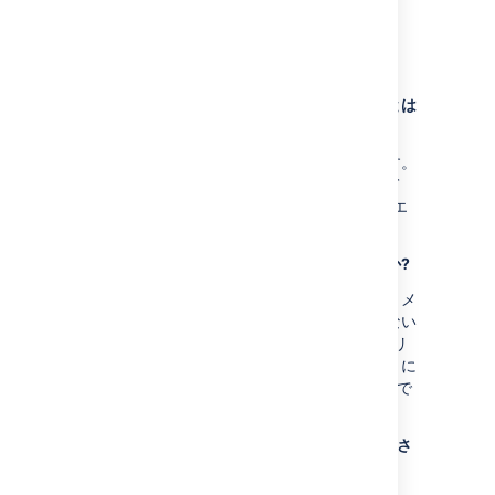
」を参照してください。
よくある質問
キャッシュされる静的アセットを制御することは
できますか?
いいえ、これはアプリケーションが制御します。
静的アセットへのすべてのリクエストがすべて
CDN に転送されます。非静的アセットのリクエ
ストは製品に直接転送されます。
個人を特定可能な情報はキャッシュされますか?
ユーザーが作成したコンテンツ、ユーザー名、メ
ンション、アバターなどは静的アセットではない
ため、キャッシュされません。Cookie がストリ
ップされた製品からコンテンツを取得するように
CDN を構成して、ユーザー コンテキストなしで
動作するようにする必要があります。
などの動的コンテンツはキャッシュさ
batch.js
れますか?