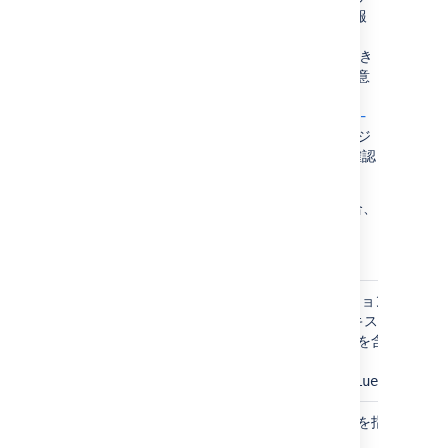
ユーザー アバターなどの個人を特定可能な情報
は、CDN でキャッシュされません。
最小限の労力で Amazon CloudFront を構成でき
るよう、
CloudFormation テンプレート
をご用意
しました。
https://bitbucket.org/atlassian/atlassian-aws-
deployment/src/master/templates/cdn/
リポジ
トリ、すべての AWS デプロイ リソースをご確認
いただけます。
アトラシアンのテンプレートを使用しない場合、
CDN 構成で次のように定義します。この例は
AWS CloudFront に基づきます。
アトラシアン アプリケーションの
ベース URL です。コンテキスト パ
Origin
スを構成済みの場合はそれを含め
domain name
ます。
例:
mycompany.com/confluence
空欄のままにします。パスを指定
Origin path
する必要はありません。