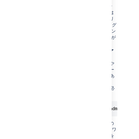
HTTPS CDN URL のみが許可される場合
Azure CDN を使用している場合、これは
特に重要です。Azure CDN は発信元のリ
クエストと同じプロトコルをミラーリング
するため、Data Center アプリケーション
を HTTPS でプロビジョニングする必要が
あります。
Data Center アプリケーションの UI にア
クセスできない、または機能しない
可能性は低いですが、CDN の構成ミスや
CDN サービスの停止によってアプリケー
ションの UI にアクセスできないことがあ
ります。この場合、以下のように REST
API を使用して CDN 機能を無効にする必
要があります。
curl -v -u <admin username>:<admin passw
この例では Curl を使用しますが、任意の
言語を使用できます。ユーザー名、パスワ
ード、ベース URL のプレースホルダーを