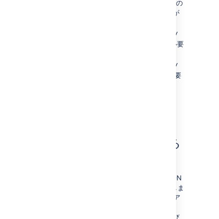
の
https://internet-facing-proxy/s
GET は "403 FORBIDDEN" を返す必要が
あります。
https://internet-facing-proxy/s/
の GET は "404 NOT FOUND" を返す必要
があります。
https://internet-facing-proxy/s/
の GET は "403 FORBIDDEN" を返す必要
があります。
https://internet-facing-
の GET は "404 NOT
proxy/s/../s/
FOUND" を返す必要があります。
アセットをキャッシュする
ための CDN 構成
CDN プロバイダのアカウントが必要です。CDN
に関連する費用はすべてお客様の責任で発生しま
す。アトラシアンでは現在、CDN からの静的ア
セットの提供のみをサポートしています。つま
り、ページ コンテンツ、添付ファイル、および