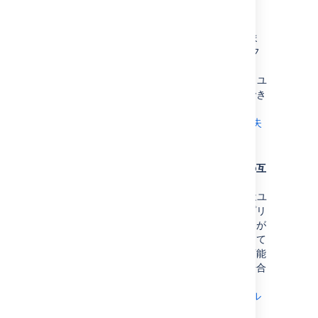
ご自身の情報に置き換えてください。
HTTP/2 が無効
ロード バランサ、ファイアウォール、ま
たはリバース プロキシで HTTP/2 トラフ
ィックを許可している必要があります。
HTTP/2 を使用することにより、エンド ユ
ーザーに最適なパフォーマンスを提供でき
ます。
詳細については、「
HTTP/2 CDN 構成でヘルス チェックに失
敗する
」を参照してください。
ユーザーがインストールしたアプリとの互
換性がない可能性
この警告は、Marketplace アプリまたはユ
ーザーがインストールしたその他のアプリ
が非推奨のメソッドを使用していることが
検出されると表示されます。これによって
アセットが正常にキャッシュされない可能
性があります。この警告が表示された場合
の対処方法の詳細については、「
CDN の構成時にユーザーがインストール
したアプリのヘルスチェックに失敗する