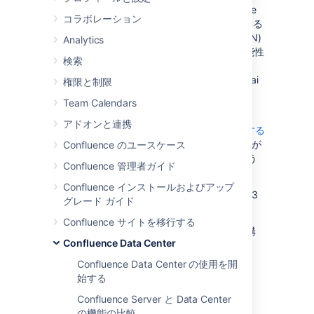
ユーザーが世界中に分散していて、Confluence
コラボレーション
Data Center を使用する際に遅延が発生している
場合、コンテンツ デリバリ ネットワーク (CDN)
Analytics
を使用してエクスペリエンスを改善できる可能性
検索
があります。一般的な CDN としては、AWS
CloudFront、Cloudflare、Azure CDN、Akamai
権限と制限
などが挙げられます。
Team Calendars
「
アドオンと連携
Atlassian Data Center アプリで CDN を使用する
」で、アトラシアン製品の CDN 機能や、それが
Confluence のユースケース
ユーザー エクスペリエンスを向上させるかどう
Confluence 管理者ガイド
かを評価する方法をご確認ください。
Confluence インストールおよびアップ
CDN の使用を開始する準備が整ったら、次の 3
グレード ガイド
つの主な手順を実行します。
Confluence サイトを移行する
インターネット向けロード バランサを構
Confluence Data Center
成します (オプション)。
CDN を構成します。
Confluence Data Center の使用を開
始する
Confluence で CDN 機能を有効化しま
す。
Confluence Server と Data Center
の機能の比較