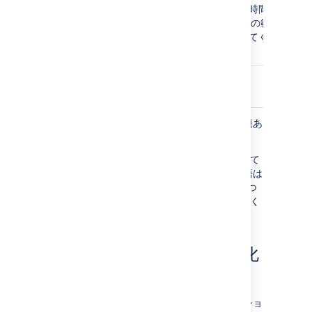
pages/Error
停止から回復までに必要な時間を
Caching
短縮するために 10 ~ 30 秒の範囲
Minimum TTL
の値に下げることを検討してくだ
(seconds)
さい。
Compress
はい
Objects
Automatically
他のほとんどの設定はデフォルトのままで問題あ
りません。
この情報はご利用の CDN プロバイダに合わせて
調整する必要があります。使用されている用語は
CDN プロバイダによって異なります。詳細につ
いてはご利用の CDN のマニュアルを参照してく
ださい。
Confluence で CDN を有効化
する
CDN を構成したら、Confluence アプリケーショ