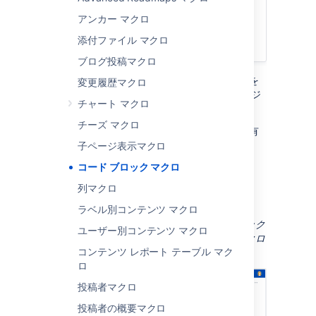
このマクロは、
Confluence Data Center
と Confluence Cloud
で使用できます。マ
アンカー マクロ
クロの詳細については、「
添付ファイル マクロ
Confluence Cloud
」を参照してください。
ブログ投稿マクロ
シンタックス ハイライトを使用してコード例を
変更履歴マクロ
表示するには、コード ブロック マクロをページ
チャート マクロ
に追加します。
チーズ マクロ
これは、以下のようなコード スニペットの共有
に役立ちます。
子ページ表示マクロ
コー​ド ブロック マクロ
サンプル コード
ターミナル コマンド
列マクロ
アプリケーション ログからの抜粋
ラベル別コンテンツ マクロ
スクリーンショット: ダーク テーマでシンタック
ユーザー別コンテンツ マクロ
ス ハイライトを使用したコード ブロック マクロ
コンテンツ レポート テーブル マク
のコード例
ロ
投稿者マクロ
投稿者の概要マクロ