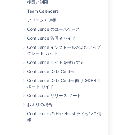
権限と制限
)
ード マクロの内
(collapse
Team Calendars
容が、アクセス
時やリフレッシ
アドオンと連携
ュ時に折りたた
Confluence のユースケース
まれます。
expand source
Confluence 管理者ガイド
リンクをクリッ
Confluence インストールおよびアップ
クすると、コン
グレード ガイド
テンツを確認で
きます。false の
Confluence サイトを移行する
場合、コード マ
Confluence Data Center
クロの内容は常
に全表示されま
Confluence Data Center 向け GDPR サ
す。
ポート ガイド
Confluence リリース ノート
行番号を表示
false
選択すると、コ
)
ード行の左側に
(linenumbers
お困りの場合
数字が表示され
Confluence の Hazelcast ライセンス情
ます。
報
最初の行番号
1
行数を表示
を選
)
択すると、この
(firstline