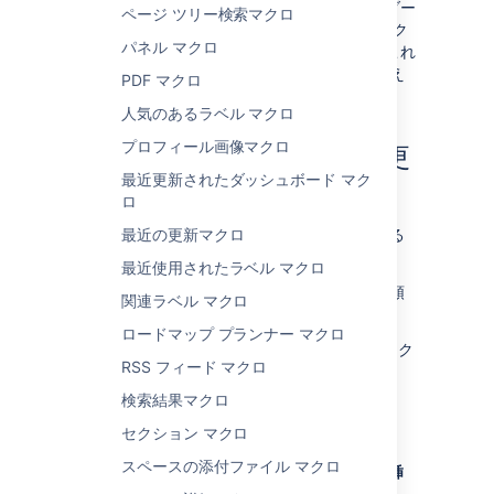
スホルダーに直接入力します。プレースホルダー
ページ ツリー検索マクロ
内に含まれるスペースは、コード ブロック マク
パネル マクロ
ロでは
処理されない
ので注意してください。これ
により入力時、柔軟にコード インデントを行え
PDF マクロ
ます。
人気のあるラベル マクロ
プロフィール画像マクロ
マクロ パラメーターを変更
最近更新されたダッシュボード マク
する
ロ
最近の更新マクロ
マクロ パラメーターは、マクロの動作を変える
ために使用します。
最近使用されたラベル マクロ
マクロ パラメーターを変更するには、次の手順
関連ラベル マクロ
を実行します。
ロードマップ プランナー マクロ
エディタでマクロのプレースホルダーをク
RSS フィード マクロ
リックし、[
編集
] を選択します。
検索結果マクロ
セクション マクロ
スペースの添付ファイル マクロ
必要に応じてパラメーターを更新し、[
挿
入
] を選択します。