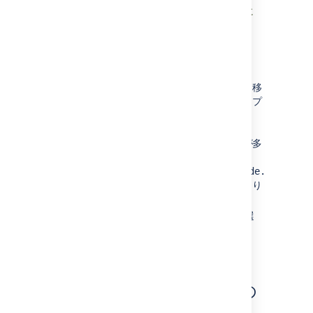
ユーザーがインストールした言語を削除するに
は、次の手順に従います。
[
管理
]
> [
アプリの管理
] に移動しま
す。
[
ユーザーがインストールしたアプリ
] に移
動し、独自にアップロードした言語のアプ
リを探します。
「Custom Code Macro Highlighting
for...」のように表示されます。
アプリが多
数ある場合は、
com.atlassian.confluence.ext.code.custom
名前空間を検索したほうがよいこともあり
ます。
[
アンインストール
] または [
無効化
] を選
択します。
言語がコードマクロに表示されなくなります。
このマクロを追加するその