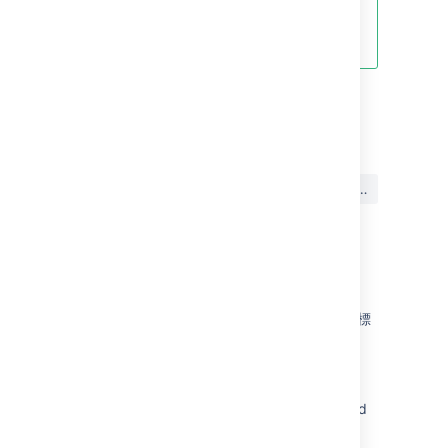
のマークダウンを Confluence
に埋め込み
最終更新日 2024 年 7 月 30 日
この内容はお役に立ちました
はい
いいえ
か?
関連コンテンツ
GoogleおよびMicrosoft広告向けパートナー商標
に関するポリシー
Incorrect Finnish translation in resolution field
<PERSON_66> characters don't get rendered
when conversion sandbox enabled