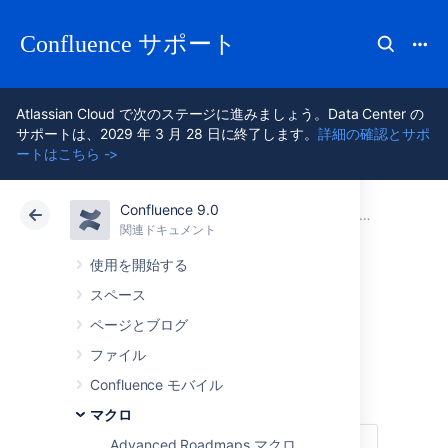
Confluence サポート
Atlassian Cloud で次のステージに進みましょう。Data Center の
サポートは、2029 年 3 月 28 日に終了します。
詳細の確認とサポ
ートはこちら ->
Confluence 9.0
アトラシアン サポート
Confluence 9.0
関連ドキュメント
マクロ
関連ドキュメント
クラウド
Data Center 9.0
使用を開始する
スペース
コー​ド ブロック
ページとブログ
マクロ
ファイル
Confluence モバイル
マクロ
Advanced Roadmaps マクロ