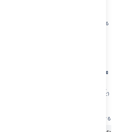
他の方法
手入力でこのマクロを追加する
「
{
」と入力してからマクロ名の入力を開始する
と、マクロの一覧が表示されます。
Wiki マークアップを使用してこのマクロを追加
する
これは、エディタ外部 (スペースのサイドバー、
ヘッダー、フッターのカスタム コンテンツなど)
でマクロを追加する場合に便利です。
マクロ名:
code
マクロ本文：
プレーンテキストをアクセプトする