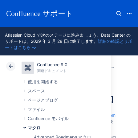
Confluence サポート
Atlassian Cloud で次のステージに進みましょう。Data Center の
サポートは、2029 年 3 月 28 日に終了します。
詳細の確認とサポ
ートはこちら ->
Confluence 9.0
アトラシアン サポート
Confluence 9.0
関連ドキュメント
マクロ
関連ドキュメント
クラウド
Data Center 9.0
使用を開始する
スペース
Loremipsum マクロ
ページとブログ
ファイル
Loremipsum マクロをページに追加して、
Lorem
Confluence モバイル
ipsum
のプレースホルダー テキストの段落を表
示します。
マクロ
Advanced Roadmaps マクロ
これは
従来のマクロ
で、通常は、特定のページの