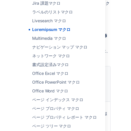
Jira 課題マクロ
エディタでマクロのプレースホルダーをク
リックし、[
編集
] を選択します。
ラベルのリストマクロ
Livesearch マクロ
Loremipsum マクロ
必要に応じてパラメーターを更新し、[
挿
Multimedia マクロ
入
] を選択します。
ナビゲーション マップ マクロ
このマクロで使用できるパラメーターの一覧は、
ネットワーク マクロ
次のとおりです。
書式設定済みマクロ
パ
Office Excel マクロ
ラ
メ
既
Office PowerPoint マクロ
説明
ー
定
Office Word マクロ
タ
ー
ページ インデックス マクロ
段
3
表示するプレースホルダー テキ
ページ プロパティ マクロ
落
ストの量を決定します。マクロは
ページ プロパティ レポート マクロ
数
最大 30 段落を表示します。
ページ ツリー マクロ
パラメーターは保存形式と Wiki