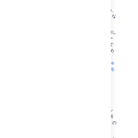
監視はアプリケーションの外部で行われるため、
インスタンスのパフォーマンスや安定性に大きな
影響はないと予想されます。
監視エージェントが原因でメモリ使用量が増加し
た、または out of memory (メモリ不足) エラー
(OOME) が発生した場合は、setenv ファイルで
最小ヒープ サイズ (Xms) を増やすことをお勧め
します。「
Fix java.lang.OutOfMemoryError in Confluence
(Confluence で java.lang.OutOfMemoryError を
修正する)
」をご覧ください。
次のステップ
次に、APM ツールを JMX エクスポーター エン
ドポイントを指すように設定します。APM を所
有していない場合は、
Prometheus と Grafana
の
設定ガイドをご確認ください。