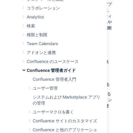
アプリ監視によって、インスタンスにおけるアプ
コラボレーション
リの動作内容をより深く把握できます。これは、
特定のアプリに関する問題をトラブルシューティ
Analytics
ングしたり、アプリが全体的なパフォーマンスや
検索
安定性の低下の一因になっているかどうかを判断
したりする際に役立ちます。
権限と制限
Team Calendars
監視をセットアップする
アドオンと連携
Confluence のユースケース
APM を Confluence に接続するには、次の手順
に従う必要があります。
Confluence 管理者ガイド
JMX エクスポーターを設定する
Confluence 管理者入門
サイトで JMX とアプリ指標を有効にする
ユーザー管理
このページの説明では、
Prometheus
を使用する
システムおよび Marketplace アプリ
ことを前提としています。どのアプリケーション
の管理
パフォーマンス監視 (APM) ソリューションを使
用する場合でも、手順はほぼ変わりません。
ユーザーマクロを書く
Confluence サイトのカスタマイズ
JMX エクスポーターを設定する
Confluence と他のアプリケーショ