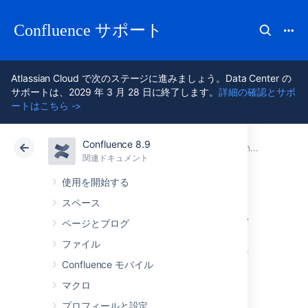
Confluence サポート
Atlassian Cloud で次のステージに進みましょう。Data Center の
サポートは、2029 年 3 月 28 日に終了します。
詳細の確認とサポ
ートはこちら ->
Confluence 8.9
アトラシアン サポート
Confluence 8.9
関連ドキュメント
Confluence 管理者ガイド
関連ドキュメント
クラウド
Data Center 8.9
使用を開始する
スペース
アプリケーション
ページとブログ
パフォーマンスを
ファイル
Confluence モバイル
監視する
マクロ
プロフィールと設定