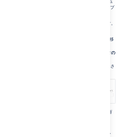
は、Confluence 用のトラブルシュ
confluence
ーティングおよびサポート ツール システム アプ
リのプラグイン キーです。
アプリ名を確認するには、次の手順に従います。
<base-
に移
url>
/plugins/servlet/upm/osgi
動します。
プラグイン キーを [
バンドル メタデータの
検索
] フィールドに入力します。
名前やベンダーなど、アプリの詳細が返さ
れます。
プラグイン キーの検索結果を示す OSGi 管理画
面
オプションのタグを有効に