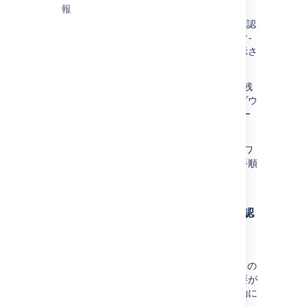
Confluence を起動します。
報
エクスポーターが動作していることを確認
するには、
localhost:<jmx-exporter-
に移動します。指標の出力が表示さ
port>
れるはずです。
Confluence をクラスターで実行する場合は、残
りのすべてのノードで手順を繰り返します。ダウ
ンタイムを避けるために、ローリング リスター
トを実行できます。
JMX エクスポーター エンドポイントをネットワ
ークの外部に公開しないようにするか適切な手順
を実行して、セキュリティを確保します。
アプリ監視が有効になっていることを確認
する
アプリ監視では JMX (Java Management
Extensions) が使用されるため、JMX とアプリの
両監視が有効になっていることを確認する必要が
あります。初期設定で、これらは両方とも有効に