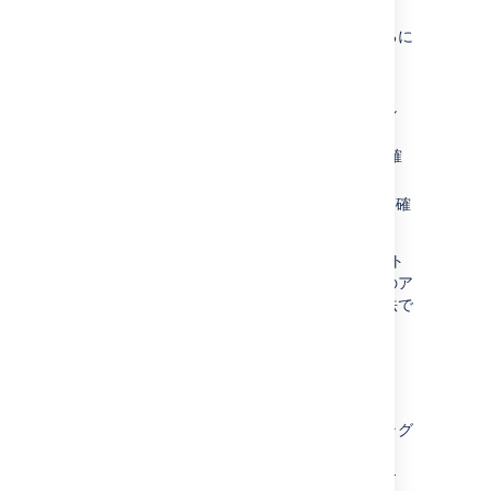
なっています。
アプリ監視が有効になっていることを確認するに
は、次の手順に従います。
[
管理
]
> [
一般設定
] > [
監視
] に移動し
ます。
[
JMX 監視
] が有効になっていることを確
認します。
[
アプリ監視
] が有効になっていることを確
認します。
以前に Confluence に対して JMX 監視をセット
アップしている場合は、操作不要です。追加のア
プリ監視指標は、既存のアプリ指標と同じ方法で
公開されます。
アプリ名を識別する
アプリ指標には、アプリの表示名ではなくプラグ
イン キーが含まれています。たとえば、
com.atlassian.troubleshooting.plugin-