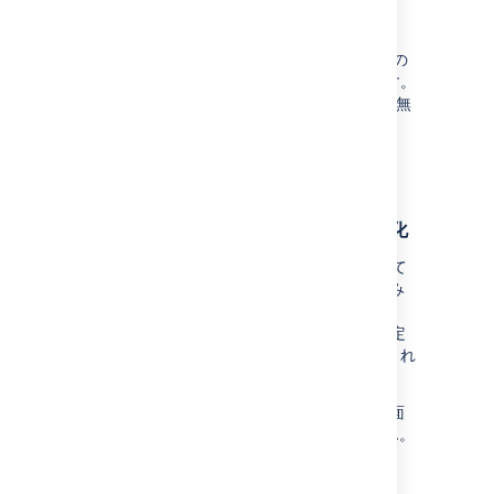
[
アプリ監視
] を無効にします
。
これによって、アプリ ベンダーは正確な指
無効にすると、Confluence によるアプリ固有の
標とタグ名を伝えられます。
指標の出力やログへの書き込みが停止されます。
JMX を完全に無効にする場合は、
JMX 監視
も無
効にできます。
トラブルシューティング
システム プロパティによる JMX の無効化
初期設定で JMX は Confluence で有効になって
おり、以前はシステム プロパティによってのみ
無効にできました。いずれかのノードで
プロパティが設定
confluence.jmx.disabled
されている場合は、監視ページに警告が表示され
ます。
システム プロパティを削除するまで、監視画面
で JMX 監視のオン/オフを切り替えられません。
Out-of-memory (メモリ不足) エラー