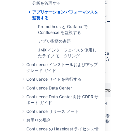
jmx-exporter-config.yml 設定ファイル
を
分析を管理する
使用することをお勧めします。
アプリケーション パフォーマンスを
jar と設定の各ファイルを各アプリケーシ
監視する
ョン ノードにコピーします (ローカル ホー
Prometheus と Grafana で
ム ディレクトリが適しています)。
Confluence を監視する
Confluence をひとつのノードで停止す
る。
アプリ指標の参照
次のシステム プロパティを追加して、
JMX インターフェイスを使用し
JMX エクスポーターの場所を Confluence
たライブ モニタリング
に指示します。サイトでこの作業を行う方
Confluence インストールおよびアップ
法については「
グレード ガイド
システム プロパティの設定
」をご参照く
ださい。
Confluence サイトを移行する
Confluence Data Center
-javaagent:<full-path-to-jmx-exporter-ja
Confluence Data Center 向け GDPR サ
ポート ガイド
初期設定で、JMX エクスポーターではポ
ート 8080 が使用されます。8080 が
Confluence リリース ノート
別のアプリケーション
で使用されている場
お困りの場合
合は、エクスポーター用に別のポートを指
定する必要があります。
Confluence の Hazelcast ライセンス情