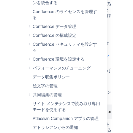
ンを統合する
エクスポーターの役割は、JMX MBean を受け取
って Prometheus に適した形式に変換すること
Confluence のライセンスを管理す
です。また、Prometheus の接続先となる HTTP
る
エンドポイントをホストします。
Prometheus
Confluence データ管理
JMX エクスポーターの詳細をご確認ください
。
Confluence の構成設定
Prometheus を使用しない場合は、使用する
APM ソリューションで必要となるエクスポータ
Confluence セキュリティを設定す
ーまたはエージェントを確認する必要がありま
る
す。たとえば、
NewRelic 用の Java エージェン
Confluence 環境を設定する
ト
などです。
パフォーマンスのチューニング
エクスポーターをインストールするには、次の手
順に従います。
データ収集ポリシー
絵文字の管理
GitHub リポジトリ
から、Prometheus
JMX エクスポーター jar ファイルをダウン
共同編集の管理
ロードします。
サイト メンテナンスで読み取り専用
モードを使用する
$ curl -L https://repo1.maven.org/maven2
Atlassian Companion アプリの管理
Java エクスポーター用の設定ファイルを
アトラシアンからの通知
作成します。リポジトリで提供されている