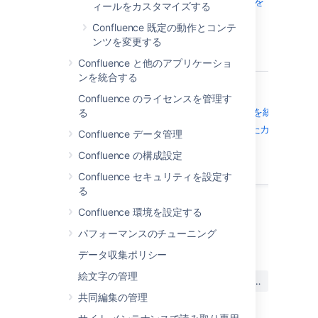
既定の動作と Confluence のコンテンツを
ィールをカスタマイズする
変更する
Confluence 既定の動作とコンテ
をご覧ください。
ンツを変更する
Confluence と他のアプリケーショ
ンを統合する
関連ページ
Confluence のライセンスを管理す
Confluence と他のアプリケーションを統合する
る
Confluenceのインストールに実施したカスタマイ
Confluence データ管理
の追跡
Confluence の構成設定
Confluence 管理者ガイド
Confluence セキュリティを設定す
る
Confluence 環境を設定する
最終更新日 2024 年 4 月 2 日
パフォーマンスのチューニング
データ収集ポリシー
この内容はお役に立ちました
絵文字の管理
はい
いいえ
か?
共同編集の管理