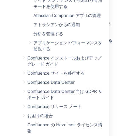
サイト メンテナンスで読み取り専用
モードを使用する
このセクションの項目
Atlassian Companion アプリの管理
Confluence のルック アンド フィールをカスタ
アトラシアンからの通知
マイズする
分析を管理する
Confluence 既定の動作とコンテンツを変更する
アプリケーション パフォーマンスを
監視する
Confluence インストールおよびアップ
関連コンテンツ
グレード ガイド
Confluence サイトを移行する
Confluence administrator's guide
Confluence Data Center
Changing the Look and Feel of Confluence
Confluence Data Center 向け GDPR サ
Customize Space Layouts
ポート ガイド
Confluence リリース ノート
Customizing the Confluence Dashboard
お困りの場合
Changing the Site Logo
Confluence の Hazelcast ライセンス情
Styling Confluence with CSS
報