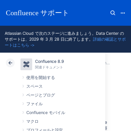
Confluence サポート
Atlassian Cloud で次のステージに進みましょう。Data Center の
サポートは、2029 年 3 月 28 日に終了します。
詳細の確認とサポ
ートはこちら ->
Confluence 8.9
アトラシアン サポート
Confluence 8.9
関連ドキュメント
Confluence 管理者ガイド
関連ドキュメント
クラウド
Data Center 8.9
使用を開始する
スペース
Confluence サイト
ページとブログ
のカスタマイズ
ファイル
Confluence モバイル
マクロ
このページでは、サイトレベルでのConfluence
をカスタマイズ を行う紹介をします。この内容
プロフィールと設定