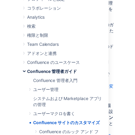
は Confluence 管理者、すなわち、システム管理
コラボレーション
者権限または Confluence 管理者権限を持つ人を
対象としています。
Analytics
個人またはスペースレベルでのカスタマイズのガ
検索
イドラインについては
ユーザープロファイル
また
権限と制限
は
スペースのカスタマイズ
をご覧ください。
Team Calendars
２つの大きなテーマでカスタマイズについてのド
キュメントを用意しました :
アドオンと連携
ダッシュボードのカスタマイズ、色の調
Confluence のユースケース
整、サイトロゴの追加等によって
Confluence 管理者ガイド
Confluenceの
見た目
を変更することがで
きます。
Confluence 管理者入門
Confluence のルック アンド フィールを変
ユーザー管理
更する
をご覧ください。
システムおよび Marketplace アプリ
の管理
ダッシュボード上やConfluence の他の場
所での
既定の動作
を様々なオプションの設
ユーザーマクロを書く
定や、新しいスペースにおける
既定のコン
Confluence サイトのカスタマイズ
テンツ
を定義することによって決めること
ができます。
Confluence のルック アンド フ