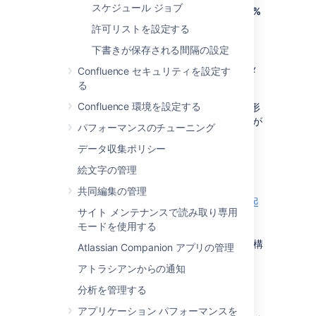
スケジュール ジョブ
CATALINA_OPTS=%CATALINA_OPTS%
というセクションを見つけます。
許可リストを設定する
(これは Confluene 5.5 以前では、
下書きが保存される間隔の設定
JAVA_OPTS=%JAVA_OPTS% です。)
認識済みのシステム プロパティ
のパラメ
Confluence セキュリティを設定す
ーター一覧を参照してください。
る
Confluence 環境を設定する
すべてのパラメーターはスペース区切りの形
で追加します。%CATALINA_OPTS% の文字列が
パフォーマンスのチューニング
所定の位置にあることを確認します。
データ収集ポリシー
絵文字の管理
Windows サービス
共同編集の管理
Confluence を Windows サービスとして自動起
サイト メンテナンスで読み取り専用
動する
モードを使用する
場合、
コマンド ライン
または
Windows レジストリ
でシステム プロパティを構
Atlassian Companion アプリの管理
成できます。
アトラシアンからの通知
分析を管理する
アプリケーション パフォーマンスを