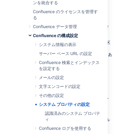
CATALINA_OPTS=
セクションを探しま
ンを統合する
す。
Confluence のライセンスを管理す
(Confluence 5.5 以前の場合は
る
JAVA_OPTS= )
Confluence データ管理
認識済みのシステム プロパティ
のパラメ
ーター一覧を参照してください。
Confluence の構成設定
引用内部では、各パラメーターをスペース区
システム情報の表示
切りのリスト形式で追加します。
サーバー ベース URL の設定
${CATALINA_OPTS}" の文字列が所定の位置にあ
ることを確認します。
Confluence 検索とインデックス
を設定する
Windows (.batファイルから
メールの設定
起動)
文字エンコードの設定
その他の設定
.bat ファイルから起動する Windows インスト
ールでシステム プロパティを設定する方法
システム プロパティの設定
認識済みのシステム プロパテ
<installation-
ィ
ファイル
directory>/bin/setenv.bat
を編集します。
Confluence ログを使用する
set