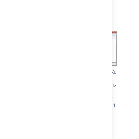
SOFTWARE >> Apache Software
Foundation >> Procrun 2.0 >>
Confluence service name
既存のプロパティを変更するには、適切な
値をダブルクリックします。
追加のプロパティを変更するには、オプシ
ョンをダブルクリックします。
認識済みのシステム プロパティ
のパラメ
ーター一覧を参照してください。各行に 1
つずつ入力します。
AWS にデプロイされた
Confluence Data Center