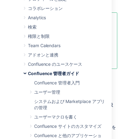
説明します。
コラボレーション
Analytics
OutOfMemory エラーに対処する具
検索
体的な手順については、「
Fix java.lang.OutOfMemoryError in
権限と制限
Confluence (Confluence で
Team Calendars
java.lang.OutOfMemoryError を修
正する)
アドオンと連携
」を参照してください。
Confluence のユースケース
Confluence 管理者ガイド
Confluence 管理者入門
Linux
ユーザー管理
システムおよび Marketplace アプリ
Linux インストールでシステム プロパティを設
の管理
定する方法
ユーザーマクロを書く
<installation-
Confluence サイトのカスタマイズ
ファイルを
directory>/bin/setenv.sh
編集します。
Confluence と他のアプリケーショ