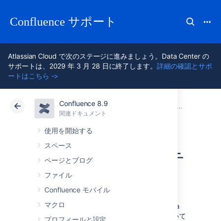
Confluence サポート
Atlassian Cloud で次のステージに進みましょう。Data Center の
サポートは、2029 年 3 月 28 日に終了します。
詳細の確認とサポ
ートはこちら ->
Confluence 8.9
アトラシアン サポート
Confluence 8.9
関連ドキュメント
Confluenc
関連ドキュメント
クラウド
Data Center 8.9
使用を開始する
スペース
システム プロパテ
ページとブログ
ィの設定
ファイル
Confluence モバイル
マクロ
このページでは、Confluence の起動時に Java
プロパティとオプションを設定する方法について
プロフィールと設定