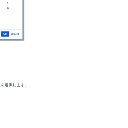
法
関
連
コ
ン
テ
ン
ツ
。
Team
Calendars
6.0.46
Release
] を選択します。
Notes
Team
Calendars
。
1.2.2
Release
。
Notes