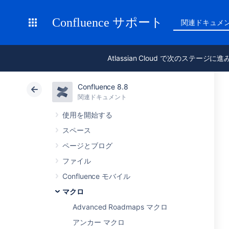
Confluence サポート
関連ドキュメ
Atlassian Cloud で次のステージに
Confluence 8.8
関連ドキュメント
使用を開始する
スペース
ページとブログ
ファイル
Confluence モバイル
マクロ
Advanced Roadmaps マクロ
アンカー マクロ