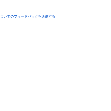
についてのフィードバックを送信する
コ
ミ
ュ
ニ
テ
ィ
に
質
問