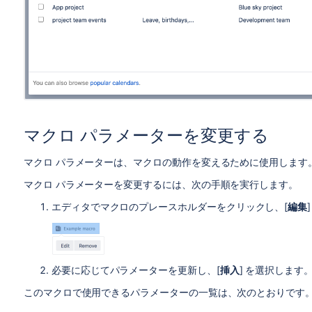
マクロ パラメーターを変更する
マクロ パラメーターは、マクロの動作を変えるために使用します
マクロ パラメーターを変更するには、次の手順を実行します。
エディタでマクロのプレースホルダーをクリックし、[
編集
必要に応じてパラメーターを更新し、[
挿入
] を選択します
このマクロで使用できるパラメーターの一覧は、次のとおりです