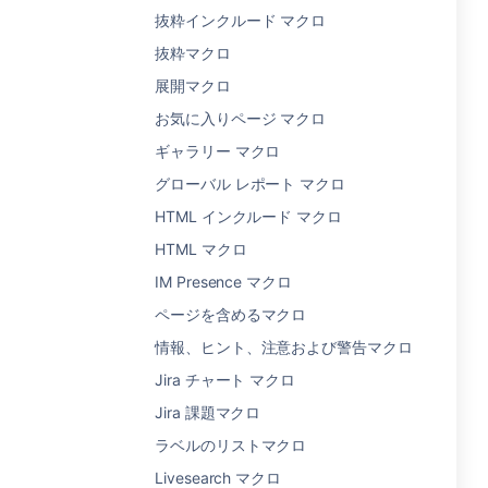
抜粋インクルード マクロ
抜粋マクロ
展開マクロ
お気に入りページ マクロ
ギャラリー マクロ
グローバル レポート マクロ
HTML インクルード マクロ
HTML マクロ
IM Presence マクロ
ページを含めるマクロ
情報、ヒント、注意および警告マクロ
Jira チャート マクロ
Jira 課題マクロ
ラベルのリストマクロ
Livesearch マクロ