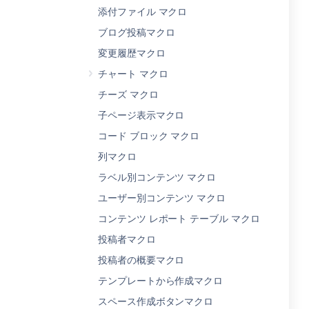
添付ファイル マクロ
ブログ投稿マクロ
変更履歴マクロ
チャート マクロ
チーズ マクロ
子ページ表示マクロ
コー​ド ブロック マクロ
列マクロ
ラベル別コンテンツ マクロ
ユーザー別コンテンツ マクロ
コンテンツ レポート テーブル マクロ
投稿者マクロ
投稿者の概要マクロ
テンプレートから作成マクロ
スペース作成ボタンマクロ