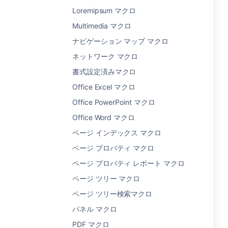
Loremipsum マクロ
Multimedia マクロ
ナビゲーション マップ マクロ
ネットワーク マクロ
書式設定済みマクロ
Office Excel マクロ
Office PowerPoint マクロ
Office Word マクロ
ページ インデックス マクロ
ページ プロパティ マクロ
ページ プロパティ レポート マクロ
ページ ツリー マクロ
ページ ツリー検索マクロ
パネル マクロ
PDF マクロ