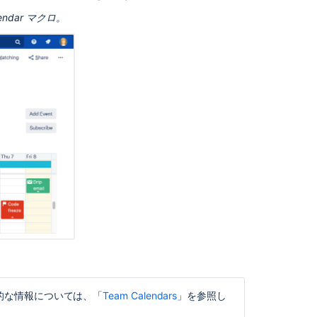
Team
ndar マクロ。
Calendar
マ
ク
ロ
を
ペ
ー
ジ
に
追
加
す
る
マ
ク
ロ
パ
ラ
メ
的な情報については、「
Team Calendars
」を参照し
ー