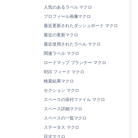
人気のあるラベル マクロ
プロフィール画像マクロ
最近更新されたダッシュボード マクロ
最近の更新マクロ
最近使用されたラベル マクロ
関連ラベル マクロ
ロードマップ プランナー マクロ
RSS フィード マクロ
検索結果マクロ
セクション マクロ
スペースの添付ファイル マクロ
スペース詳細マクロ
スペースの一覧マクロ
ステータス マクロ
目次マクロ