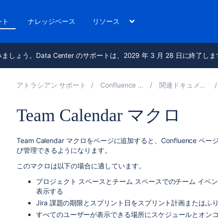
ント
ナレッジベース
リソース
進みましょう。Data Center のサポートは、2029 年 3 月 28 日に終了し
アトラシアン サポート
Confluence 8.8
関連ドキュメント
Team Calendar マクロ
Team Calendar マクロをページに追加すると、Confluen
び管理できるようになります。
このマクロは以下の場合に適しています。
プロジェクト スペースとチーム スペースでのチーム イ
表示する
Jira 課題の期限とスプリント日をスプリント計画または
すべてのユーザーが表示できる場所にスケジュールとオンコ