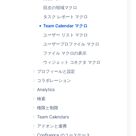
目次の領域マクロ
タスク レポート マクロ
Team Calendar マクロ
ユーザー リスト マクロ
ユーザープロファイル マクロ
ファイル マクロの表示
ウィジェット コネクタ マクロ
プロフィールと設定
コラボレーション
Analytics
検索
権限と制限
Team Calendars
アドオンと連携
Confluence のユースケース