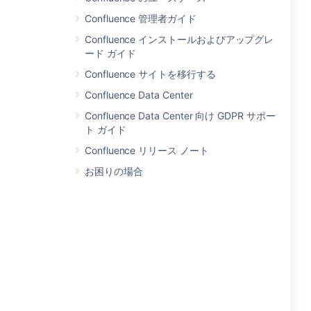
Confluence 管理者ガイド
Confluence インストールおよびアップグレ
ード ガイド
Confluence サイトを移行する
Confluence Data Center
Confluence Data Center 向け GDPR サポー
ト ガイド
Confluence リリース ノート
お困りの場合