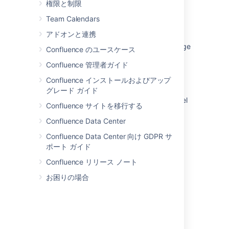
権限と制限
関連コンテンツ
Team Calendars
Insert the lorem ipsum macro
アドオンと連携
Page Footer Appears in the Middle of the Page
Confluence のユースケース
Search syntax for services
Confluence 管理者ガイド
Confluence インストールおよびアップ
Permissions
グレード ガイド
Exploring the Jira Service Desk domain model
Confluence サイトを移行する
via the REST APIs
Confluence Data Center
Get the available JMX metrics
Confluence Data Center 向け GDPR サ
Get the available JMX metrics
ポート ガイド
Confluence リリース ノート
Get the available JMX metrics
お困りの場合
Get the available JMX metrics
Get the available JMX metrics