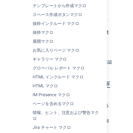
テンプレートから作成マクロ
ページに Loremipsum マクロを追加するには：
スペース作成ボタンマクロ
エディタのツールバーで、[
挿入
]
>
抜粋インクルード マクロ
[
その他のマクロ
] を選択します。
抜粋マクロ
[
開発
] カテゴリから [
Loremipsum
] を選
択します。
展開マクロ
含める段落の数を入力します。
お気に入りページ マクロ
[
挿入
] をクリックします。
ギャラリー マクロ
その後、ページを公開するとマクロの動作を確認
グローバル レポート マクロ
できます。
HTML インクルード マクロ
マクロ パラメーターを変更
HTML マクロ
する
IM Presence マクロ
ページを含めるマクロ
マクロ パラメーターは、マクロの動作を変える
ために使用します。
情報、ヒント、注意および警告マク
ロ
マクロ パラメーターを変更するには、次の手順
を実行します。
Jira チャート マクロ