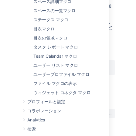
スペース詳細マクロ
Wiki マークアップを使用してこのマクロを追加
スペースの一覧マクロ
する
ステータス マクロ
これは、エディタ外部 (スペースのサイドバー、
ヘッダー、フッターのカスタム コンテンツなど)
目次マクロ
でマクロを追加する場合に便利です。
目次の領域マクロ
マクロ名:
loremipsum
タスク レポート マクロ
マクロ本文:
なし。
Team Calendar マクロ
ユーザー リスト マクロ
{loremipsum:2}
ユーザープロファイル マクロ
ファイル マクロの表示
最終更新日: 2024 年 2 月 8 日
ウィジェット コネクタ マクロ
プロフィールと設定
この内容はお役に立ちました
コラボレーション
はい
いいえ
か?
Analytics
検索