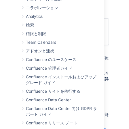
ド
コラボレーション
Analytics
検索
アトラシアンの標準
サポート ポリシー
に
従い、Confluence 3.5
は
2013 年 9 月 6 日
権限と制限
にサポートを終了します。
Team Calendars
アドオンと連携
組織がまだ Confluence 3.5 をお使いの場合は、
Confluence 5.1.4 へアップグレードすることを強
Confluence のユースケース
くお勧めします。
Confluence 管理者ガイド
この
簡易ガイド
では、Confluence 3.5 から 5.1.4
Confluence インストールおよびアップ
へのアップグレードについて説明します。
より詳
グレード ガイド
細なガイド
は
こちら
から利用できます。
Confluence サイトを移行する
Confluence Data Center
Confluence 5.1 の新機能
Confluence Data Center 向け GDPR サ
ポート ガイド
以下のブログ記事は、各バージョンでの主な機能
と変更の概要を示しています。
Confluence リリース ノート