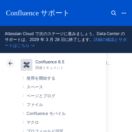
Confluence サポート
Atlassian Cloud で次のステージに進みましょう。Data Center の
サポートは、2029 年 3 月 28 日に終了します。
詳細の確認とサポ
ートはこちら ->
Confluence 8.5
アトラシアン サポート
Confluence 8.5
関連ドキュメント
Confluence サイトを移行する
関連ドキュメント
クラウド
Data Center 8.5
使用を開始する
スペース
Confluence Cloud
ページとブログ
から Confluence
ファイル
Confluence モバイル
Server への移行
マクロ
プロフィールと設定