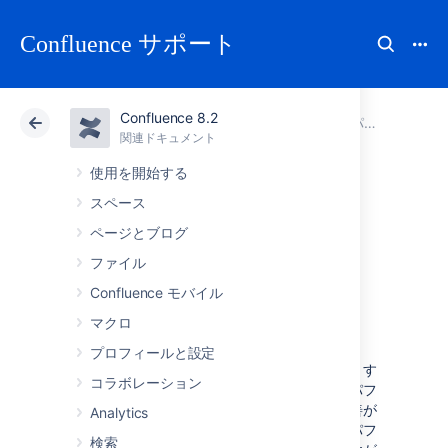
Confluence サポート
Confluence 8.2
アトラシアン サポート
Confluence 8.2
関連ドキュメント
パフォーマンスのチューニング
関連ドキュメント
クラウド
Data Center 8.2
使用を開始する
スペース
Confluence のガー
ページとブログ
ドレール
ファイル
Confluence モバイル
マクロ
背景
プロフィールと設定
アトラシアンは、大手顧客のニーズをサポートす
コラボレーション
ることを約束しています。これには、製品のパフ
ォーマンスとスケーラビリティの継続的な改善が
Analytics
含まれます。インスタンス内のデータ量は、パフ
検索