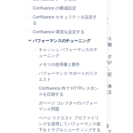
やミラーを実行します。
Confluence の構成設定
フットプリントを削減するためのデータ
Confluence セキュリティを設定す
クリーンアップ アクティビティ。たとえ
る
ば、アーカイブ、またはモノリス サイト
を分割します。
Confluence 環境を設定する
これらはハード制限ではなく、一部の製品インス
パフォーマンスのチューニング
タンスは既にこれらのしきい値を超えている可能
キャッシュ パフォーマンスのチ
性があることにご注意ください。異なるデータ
ューニング
タイプ間の相互作用やサイトの負荷など、さまざ
まな要因によって次に示すような潜在的な影響が
メモリの使用量と要件
発生する可能性とその影響の程度が決まります。
パフォーマンス サポートのリク
あらゆるタイプのリスクと同様に、リスクを特定
エスト
して計画を立てることが不可欠です。そうすれ
ば、これらのアクションに優先順位を付けて将来
Confluence 内で HTTPレスポン
のパフォーマンス問題の可能性を減らすのに役立
スを圧縮する
ちます。
ガベージ コレクターのパフォー
マンス問題
定義
ページ リクエスト プロファイリ
ングを使用してパフォーマンス低
製品
ガードレール
とはデータ タイプに関する推
下をトラブルシューティングする
奨事項のことであり、潜在的なリスクを特定して