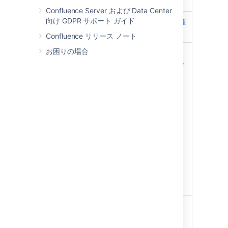
ージョン」アイテム数
Confluence Server および Data Center
向け GDPR サポート ガイド
この数を調べる
インデックス サイズの確
方法
認方法
Confluence リリース ノート
お困りの場合
リスク
このガードレールを超え
て運用した場合は、次の
問題が確認されていま
す。
検索結果の取得が遅
くなります。
インデックスからデ
ータをクエリするに
は長い時間がかかり
ます。
インデックスの再作
成に長い時間がかか
ります。
緩和オプション
ローカル ホーム ディ
レクトリと共有ホー
ム ディレクトリには