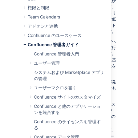
ォーマンスと安定性の問題の要因になる可能性が
あります。インスタンスが大きくなるにつれて、
権限と制限
時間の経過とともにパフォーマンスが低下するリ
Team Calendars
スクも増えます。多くの場合、これは段階的な低
下であり、チームに重大な影響を与えるポイント
アドオンと連携
に到達するまで気づかれない可能性があります。
Confluence のユースケース
次の表では観察されたパフォーマンスと安定性へ
Confluence 管理者ガイド
の影響を説明して、リスクを軽減するために実行
できるいくつかのアクションを提案しています。
Confluence 管理者入門
ガードレールは一部の大手顧客の実際の経験に基
ユーザー管理
づいていますが、必ずしもすべての組織の経験を
代表するものではありません。
システムおよび Marketplace アプリ
の管理
パフォーマンスと安定性に関する重大な問題が発
ユーザーマクロを書く
生するリスクを軽減する方法には、次のようなも
のがあります。
Confluence サイトのカスタマイズ
アプリの変更。たとえば、パフォーマンス
Confluence と他のアプリケーショ
を向上させるために新しいアプリ バージ
ンを統合する
ョンにアップグレード、またはユーザーの
Confluence のライセンスを管理す
管理方法を変更します。
る
インフラストラクチャの変更。たとえば、
メモリや CPU を増設、またはクラスター
Confluence データ管理