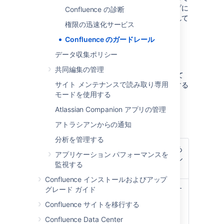
インスタンス最適化ジャーニーの次のステップに
Confluence の診断
関する意思決定をサポートするように設計されて
権限の迅速化サービス
います。
Confluence のガードレール
Confluence のガードレール
データ収集ポリシー
共同編集の管理
次のガードレールはスケール リスクを特定して
サイト メンテナンスで読み取り専用
軽減し、インスタンスのクリーンアップに関する
モードを使用する
意思決定を下すのに役立ちます。
Atlassian Companion アプリの管理
インデックス サイズ
アトラシアンからの通知
分析を管理する
CONTENTTYPE
ホーム ディレクトリにあ
アプリケーション パフォーマンスを
るインデックス ファイル
監視する
の合計サイズ
Confluence インストールおよびアップ
ガードレール
30GB の合計ファイル サ
グレード ガイド
イズ
Confluence サイトを移行する
10,000,000 の「当該バ
Confluence Data Center