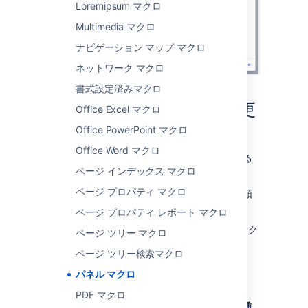
Loremipsum マクロ
Multimedia マクロ
ナビゲーション マップ マクロ
ネットワーク マクロ
書式設定済みマクロ
マクロ パラメーターを変更
Office Excel マクロ
する
Office PowerPoint マクロ
Office Word マクロ
マクロ パラメーターは、マクロの動作を変える
ページ インデックス マクロ
ために使用します。
ページ プロパティ マクロ
マクロ パラメーターを変更するには、次の手順
を実行します。
ページ プロパティ レポート マクロ
エディタでマクロのプレースホルダーをク
ページ ツリー マクロ
リックし、[
編集
] を選択します。
ページ ツリー検索マクロ
パネル マクロ
PDF マクロ
必要に応じてパラメーターを更新し、[
挿