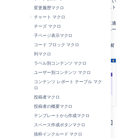
情報、ヒント、注意、および警告マクロ
と似てい
ますが、枠線、背景、タイトル、およびテキスト
変更履歴マクロ
の色を詳細に制御できる点が異なります。
チャート マクロ
これは、ページに視覚的な効果を加える場合に適
チーズ マクロ
しています。以下の例のように、表のセルやペー
ジ レイアウトでパネルを使用できます。
子ページ表示マクロ
コー​ド ブロック マクロ
スクリーンショット: 便利なリンクの一覧を記載
した紫色のパネル マクロを含むページ。
列マクロ
ラベル別コンテンツ マクロ
ユーザー別コンテンツ マクロ
コンテンツ レポート テーブル マク
ロ
投稿者マクロ
投稿者の概要マクロ
テンプレートから作成マクロ
このマクロをページに追加
スペース作成ボタンマクロ
する
抜粋インクルード マクロ