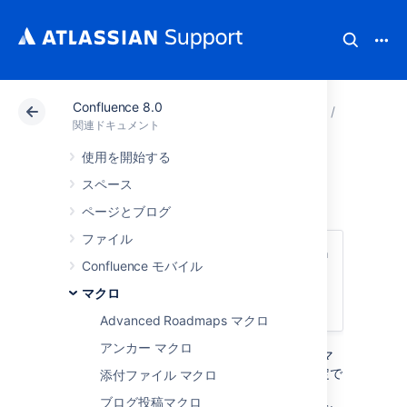
Confluence 8.0
アトラシアン サポート
関連ドキュメント
Confluenc
マクロ
関連ドキュメント
使用を開始する
パネル マクロ
スペース
ページとブログ
ファイル
このマクロは、
Confluence Server と Data
Confluence モバイル
Center
で使用できます。マクロの詳細につ
いては、「
Confluence Cloud
」を参照して
マクロ
ください。
Advanced Roadmaps マクロ
アンカー マクロ
パネル マクロをページに追加すると、カスタマ
イズ可能な色付きパネルのテキストを書式設定で
添付ファイル マクロ
きます。このマクロは、
ブログ投稿マクロ