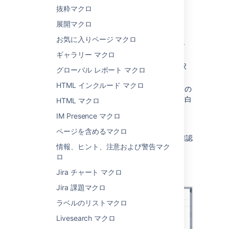
抜粋マクロ
パネル マップ マクロをページに追加するには、
次の手順を実行します。
展開マクロ
お気に入りページ マクロ
エディタのツールバーで、[
挿入
]
>
[
その他のマクロ
] を選択します。
ギャラリー マクロ
[
形式設定
] カテゴリから [
パネル
] を選択
グローバル レポート マクロ
します。
HTML インクルード マクロ
任意のパラメーターを入力します。空白の
ままにすると、枠線が灰色のシンプルな白
HTML マクロ
いパネルになります。
IM Presence マクロ
[
挿入
] をクリックします。
ページを含めるマクロ
その後、ページを公開するとマクロの動作を確認
情報、ヒント、注意および警告マク
できます。
ロ
スクリーンショット: パネル マクロでのタイト
Jira チャート マクロ
ル、枠線、および背景色の指定。
Jira 課題マクロ
ラベルのリストマクロ
Livesearch マクロ