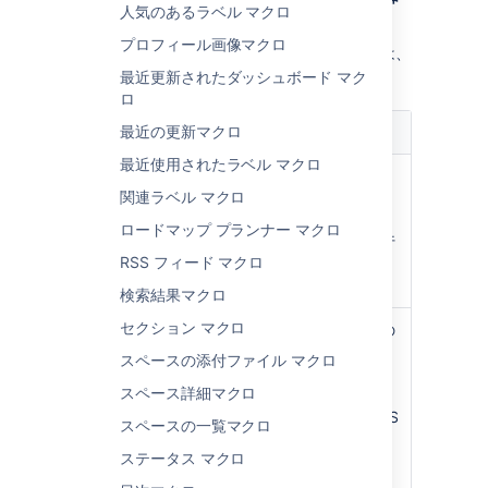
人気のあるラベル マクロ
入
] を選択します。
プロフィール画像マクロ
このマクロで使用できるパラメーターの一覧は、
次のとおりです。
最近更新されたダッシュボード マク
ロ
最近の更新マクロ
パラメーター
既定
説明
最近使用されたラベル マクロ
パネル タイトル
なし
パネルのタイト
関連ラベル マクロ
)
ル。指定する
(title
と、このタイト
ロードマップ プランナー マクロ
ルはタイトル行
RSS フィード マクロ
に表示されま
す。
検索結果マクロ
セクション マクロ
枠線のスタイル
solid
パネルの枠線の
)
スタイル。
(borderStyle
スペースの添付ファイル マクロ
、
solid
スペース詳細マクロ
、その
dashed
他の有効な CSS
スペースの一覧マクロ
border スタイ
ステータス マクロ
ルを使用できま
す。