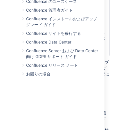
Confluence のユースケース
16 進コードで
指定できます。
Confluence 管理者ガイド
Confluence インストールおよびアップ
タイトルのテキス
パネルのタイト
グレード ガイド
ト色
ル行のテキスト
)
色。色は HTML
(titleColor
Confluence サイトを移行する
カラー名または
Confluence Data Center
16 進コードで
指定できます。
Confluence Server および Data Center
向け GDPR サポート ガイド
Confluence の保存形式または wiki マークアップ
Confluence リリース ノート
で使用されるパラメーター名がマクロ ブラウザ
お困りの場合
で使用されるラベルと異なる場合、以下の一覧に
括弧付きで表示されます (
)。
example
使用できる色
HTML または X11 の色名称 (
、
、
Fuchsia
Teal
など) を入力するか、16 進数値
MediumOrchid
(
、
、
など) を入力す
#FF00FF
#008080
#
BA55D3
ることができます。16 進数値を入力する場合