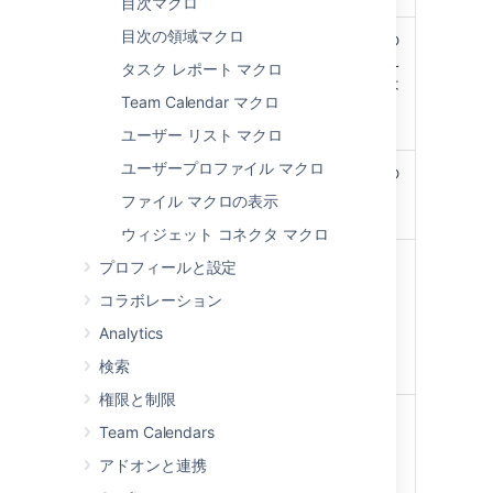
目次マクロ
目次の領域マクロ
枠線の色
パネルの枠線の
)
色。色は HTML
(borderColor
タスク レポート マクロ
カラー名または
Team Calendar マクロ
16 進コードで
指定できます。
ユーザー リスト マクロ
ユーザープロファイル マクロ
枠線のピクセル幅
パネルの枠線の
(値のみ)
幅 (ピクセル単
ファイル マクロの表示
)
位)。
(borderWidth
ウィジェット コネクタ マクロ
背景色
パネルのタイト
プロフィールと設定
)
ル行の背景色。
(bgColor
コラボレーション
色は HTML カ
ラー名または
Analytics
16 進コードで
検索
指定できます。
権限と制限
タイトルの背景色
パネルのタイト
Team Calendars
)
ル行の背景色。
(titleBGColor
色は HTML カ
アドオンと連携
ラー名または