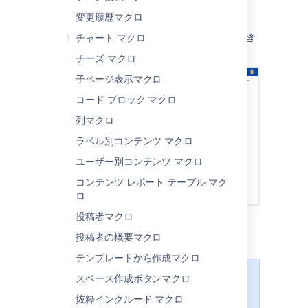
す。
変更履歴マクロ
スクリーンショット: 画像と変更箇所を含む
Word 文書を表示する、Office Word マクロを含
チャート マクロ
むページ。
チーズ マクロ
子ページ表示マクロ
コー​ド ブロック マクロ
列マクロ
ラベル別コンテンツ マクロ
ユーザー別コンテンツ マクロ
コンテンツ レポート テーブル マク
ロ
投稿者マクロ
投稿者の概要マクロ
テンプレートから作成マクロ
スペース作成ボタンマクロ
ページにドキュメントを追加する方
法は、ほかにもあります。
抜粋インクルード マクロ