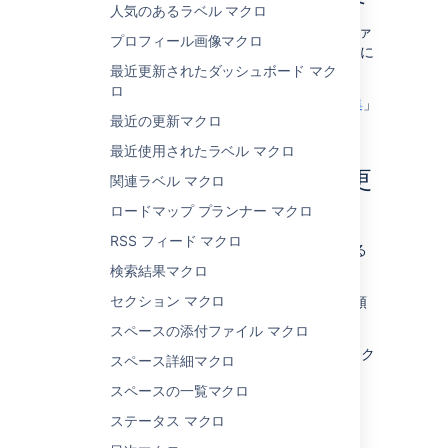
人気のあるラベル マクロ
Word をインストールしている場合は、添付ファ
プロフィール画像マクロ
イルを編集して、そのファイルを Confluence に
最近更新されたダッシュボード マク
自動的に再アップロードすることができます。
ロ
この方法の詳細については、「
ファイルの編集
」
最近の更新マクロ
をご覧ください。
最近使用されたラベル マクロ
マクロ パラメーターを変更
関連ラベル マクロ
する
ロードマップ プランナー マクロ
RSS フィード マクロ
マクロ パラメーターは、マクロの動作を変える
ために使用します。
検索結果マクロ
セクション マクロ
マクロ パラメーターを変更するには、次の手順
を実行します。
スペースの添付ファイル マクロ
エディタでマクロのプレースホルダーをク
スペース詳細マクロ
リックし、[
編集
] を選択します。
スペースの一覧マクロ
ステータス マクロ