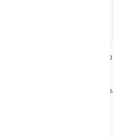
このマクロを追加するその
他の方法
手入力でこのマクロを追加する
「
{
」と入力してからマクロ名の入力を開始する
と、マクロの一覧が表示されます。