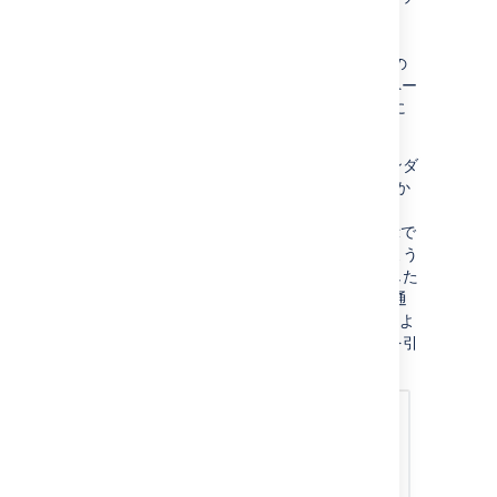
プロードする必要があります。または、Office
365 ファイルへのリンクを作成します。
アップロードしたファイルがマクロ ブラウザの
[
ファイル名
] メニューに表示されない場合、ペー
ジを公開してから [
編集
] を選択してエディタに
戻る必要があります。
非常に大きなファイルや複雑なファイルをレンダ
リングすると、Confluence に大きな負荷がかか
る可能性があります。このため、Confluence
Data Center では、設定された制限時間で表示で
きない場合は、ファイルをダウンロードするよう
に求められます。この制限は、管理者が設定した
システム プロパティによって異なりますが、通
常は 30 秒程度です。ファイルの内容を表示しよ
うとしている間、ページ上の他のコンテンツを引
き続き表示できます。