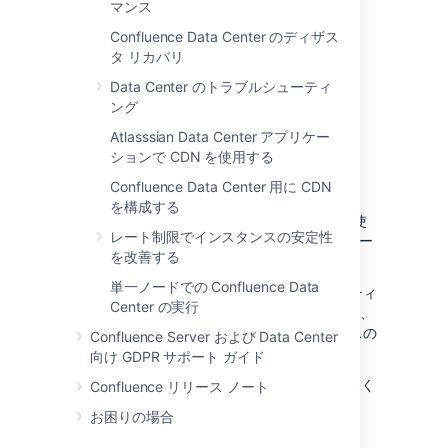
マンス
Confluence Data Center のディザス
タ リカバリ
Data Center のトラブルシューティ
ング
Atlasssian Data Center アプリケー
ションで CDN を使用する
クラスタ化
Confluence Data Center 用に CDN
を構成する
クラスタで複数のアプリケーション ノードを使
レート制限でインスタンスの安定性
用して Confluence Data Center を実行し、ロー
を改善する
ド バランサでトラフィックを転送します。
単一ノードでの Confluence Data
クラスタ化は、大規模またはミッションクリティ
Center の実行
カルな Confluence サイト用に設計されており、
高可用性の実現や、拡張に伴うパフォーマンスの
Confluence Server および Data Center
確保を支援します。
向け GDPR サポート ガイド
「
Data Center でのクラスタ化
」の詳細をご覧く
Confluence リリース ノート
ださい。
お困りの場合