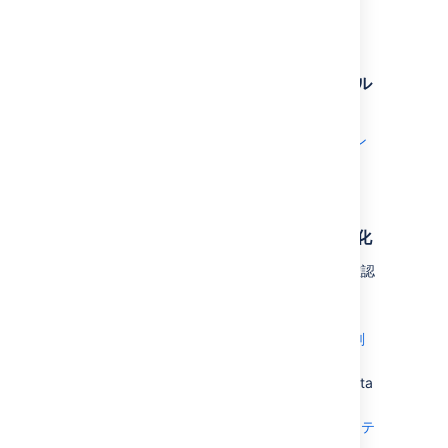
使用を開始する
Confluence Data Center のインストール
またはアップグレード
Confluence Data Center をゼロからイン
ストールする
Server から Data Center への移行
Confluence Data Center でのクラスタ化
クラスタ化のアーキテクチャと要件
を確認
する
Data Center クラスタのセットアップ
アプリケーション ノードの追加または削
除
クラスタ化を無効化する
(非クラスタ Data
Center インストールに戻す)
クラスタリングの問題のトラブルシューテ
ィング