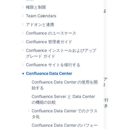
権限と制限
Confluence Data Center をデプロイする方法は
Team Calendars
2 つあります。
アドオンと連携
Confluence のユースケース
Confluence 管理者ガイド
Confluence インストールおよびアップ
グレード ガイド
Confluence サイトを移行する
非クラスタ (単一ノード)
Confluence Data Center
単一のサーバー上で Confluence Data Center ア
Confluence Data Center の使用を開
プリケーションを実行します。(Confluence 7.2
始する
以降で利用可能)。
Confluence Server と Data Center
これにより、インフラストラクチャへの追加を行
の機能の比較
うことなく、Data Center の限定機能を活用でき
Confluence Data Center でのクラス
るようになります。
タ化
Data Center の機能
の詳細をご覧ください。
Confluence Data Center のパフォー