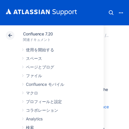
Confluence 7.20
アトラシアン サポート
関連ドキュメント
Confluenc
関連ドキュメント
使用を開始する
Confluence Data
スペース
Center
ページとブログ
ファイル
Data Center is our self-managed edition of
Confluence モバイル
Confluence built for enterprises. It provides the
マクロ
deployment flexibility and administrative
control you need to manage mission-critical
プロフィールと設定
Confluence sites. Learn more about
Confluence
コラボレーション
Data Center
on our website.
Analytics
Data Center アーキテクチャ
検索