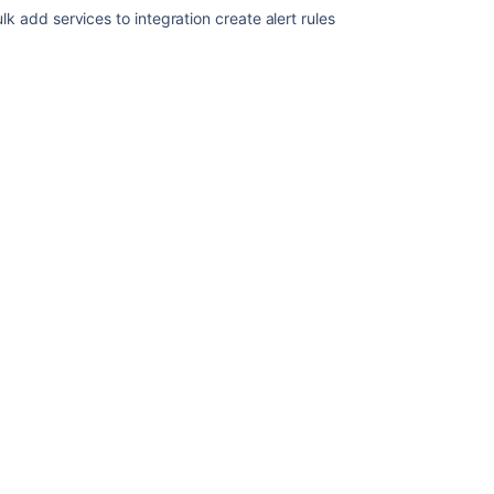
ク
lk add services to integration create alert rules
ラ
イ
ア
ン
ト
を
利
用
す
る
メ
ー
ル
ア
ー
カ
イ
ブ
ガ
ジ