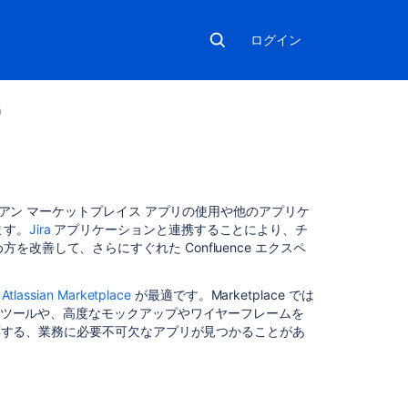
ログイン
0
こ
ラシアン マーケットプレイス アプリの使用や他のアプリケ
の
ます。
Jira
アプリケーションと連携することにより、チ
セ
善して、さらにすぐれた Confluence エクスペ
ク
シ
、
Atlassian Marketplace
が最適です。Marketplace では
ョ
ツールや、高度なモックアップやワイヤーフレームを
ン
する、業務に必要不可欠なアプリが見つかることがあ
の
項
目