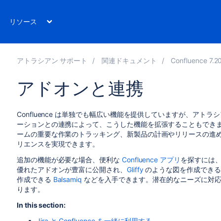
リソース
アトラシアン サポート
関連ドキュメント
Confluence 7.2
アドオンと連携
Confluence は単独でも幅広い機能を提供していますが、アト
ーションとの連携によって、こうした機能を拡張することもでき
ームの重要な作業のトラッキング、新製品の計画やリリースの進め方を改
リエンスを実現できます。
追加の機能が必要な場合、便利な
Confluence アプリ
を探すには
優れたアドオンが豊富に公開され、
Gliffy
のような図を作成できる
作成できる
Balsamiq
などを入手できます。潜在的なニーズに対応
ります。
In this section:
Jira と Confluence を一緒に利用する