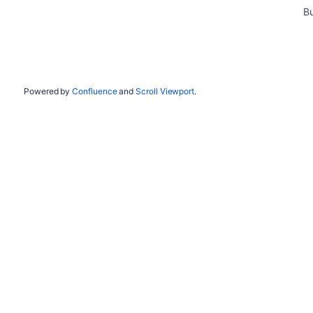
Bu
Powered by
Confluence
and
Scroll Viewport
.