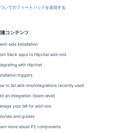
についてのフィードバックを送信する
Marketplace
ア
プ
リ
の
関連コンテンツ
リ
ク
ient-side installation
エ
rom Slack apps to Hipchat add-ons
ス
ト
tegrating with Hipchat
ペ
stallation triggers
ー
ジ
w to list add-ons/integrations recently used
の
作
d an integration (team-level)
業
nage your bill for add-ons
の
た
torials and guides
め
に
earn more about P2 components
WebDAV