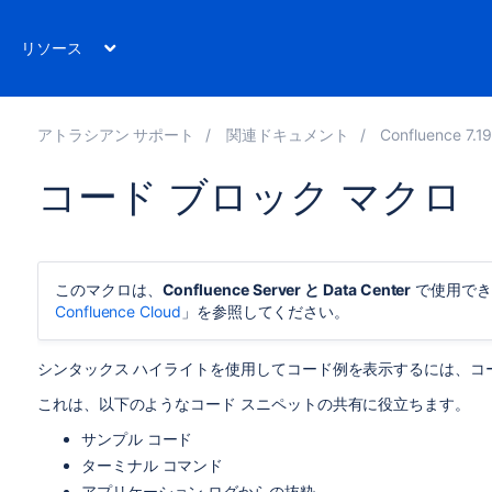
リソース
アトラシアン サポート
関連ドキュメント
Confluence 7.1
コー​ド ブロック マクロ
このマクロは、
Confluence Server と Data Center
で使用でき
Confluence Cloud
」を参照してください。
シンタックス ハイライトを使用してコード例を表示するには、コ
これは、以下のようなコード スニペットの共有に役立ちます。
サンプル コード
ターミナル コマンド
アプリケーション ログからの抜粋