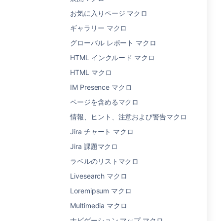
お気に入りページ マクロ
ギャラリー マクロ
グローバル レポート マクロ
HTML インクルード マクロ
HTML マクロ
IM Presence マクロ
ページを含めるマクロ
情報、ヒント、注意および警告マクロ
Jira チャート マクロ
Jira 課題マクロ
ラベルのリストマクロ
Livesearch マクロ
Loremipsum マクロ
Multimedia マクロ
ナビゲーション マップ マクロ