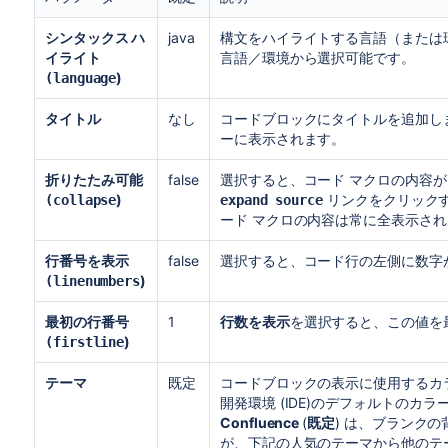
シンタックス ハ
java
構文をハイライトする言語（または環
イライト
言語／環境から選択可能です。
)
(language
タイトル
なし
コードブロックにタイトルを追加し
ーに表示されます。
折りたたみ可能
false
選択すると、コード マクロの内容
)
リンクをクリックす
(collapse
expand source
ード マクロの内容は常に全表示さ
行番号を表示
false
選択すると、コード行の左側に数字
)
(linenumbers
最初の行番号
1
行数を表示
を選択すると、この値を
)
(firstline
テーマ
既定
コードブロックの表示に使用するカ
開発環境 (IDE)のデフォルトのカ
Confluence
(
既定
) は、ブランク
が、下記の人気のテーマから他のテ