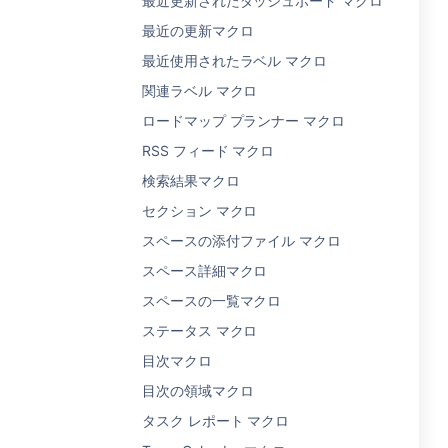
最近更新されたダッシュボード マクロ
最近の更新マクロ
最近使用されたラベル マクロ
関連ラベル マクロ
ロードマップ プランナー マクロ
RSS フィード マクロ
検索結果マクロ
セクション マクロ
スペースの添付ファイル マクロ
スペース詳細マクロ
スペースの一覧マクロ
ステータス マクロ
目次マクロ
目次の領域マクロ
タスク レポート マクロ