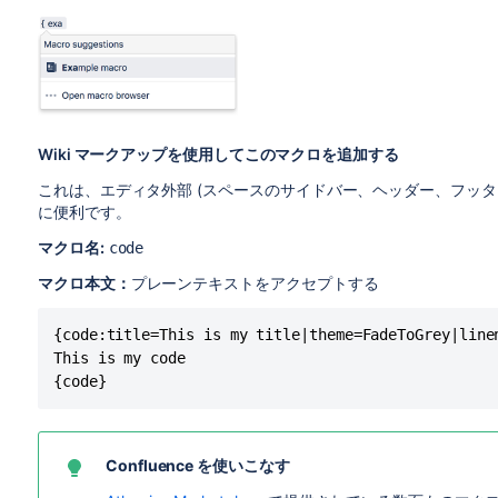
Wiki マークアップを使用してこのマクロを追加する
これは、エディタ外部 (スペースのサイドバー、ヘッダー、フッタ
に便利です。
マクロ名:
code
マクロ本文：
プレーンテキストをアクセプトする
{code:title=This is my title|theme=FadeToGrey|line
This is my code

{code}
Confluence を使いこなす