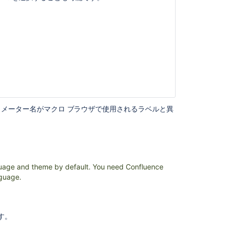
Block
Macro
Add
support
for
R
syntax
highlighting
in
the
れるパラメーター名がマクロ ブラウザで使用されるラベルと異
Code
Block
macro
<PERSON_12>
in
guage and theme by default.
You need Confluence
Code
nguage.
Block
Code
Block
す。
Macro