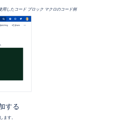
ド
ブ
使用したコード ブロック マクロのコード例
ロ
ッ
ク
マ
ク
ロ
を
ペ
ー
ジ
に
追
加
す
る
マ
加する
ク
ロ
行します。
パ
ラ