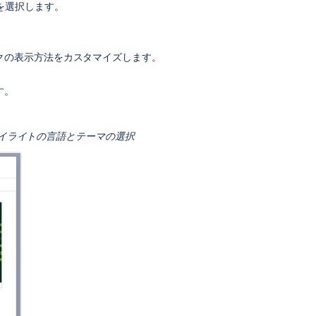
 を選択します。
メ
ー
タ
ー
クの表示方法をカスタマイズします。
を
変
す。
更
す
る
ハイライトの言語とテーマの選択
コ
ー
ド
ブ
ロ
ッ
ク
マ
ク
ロ
を
管
理