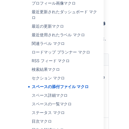
プロフィール画像マクロ
最近更新されたダッシュボード マク
ロ
必要に応じてパラメーターを更新し、[
挿
最近の更新マクロ
入
] を選択します。
最近使用されたラベル マクロ
このマクロで使用できるパラメーターの一覧は、
関連ラベル マクロ
次のとおりです。
ロードマップ プランナー マクロ
既
パラメーター
説明
RSS フィード マクロ
定
検索結果マクロ
スペース
(な
添付ファイルを表
し)
示する Confluence
セクション マクロ
スペースを選択で
スペースの添付ファイル マクロ
きます。スペース
を指定しない場
スペース詳細マクロ
合、現在のスペー
スペースの一覧マクロ
スが使用されま
す。
ステータス マクロ
目次マクロ
フィルター制
true
フィルター パネル