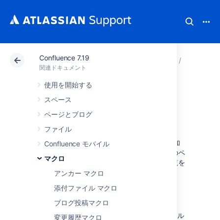
Confluence 7.19
アトラシアン サポート
関連ドキュメント
Confluenc
マクロ
関連ドキュメント
使用を開始する
スペースの添付フ
スペース
ァイル マクロ
ページとブログ
ファイル
スペースの添付ファイル マクロをページに追加
Confluence モバイル
すると、現在のスペースまたは別のスペースのペ
マクロ
ージに添付されているすべてのファイルの一覧を
表示できます。
アンカー マクロ
これは以下の場合に適しています。
添付ファイル マクロ
ブログ投稿マクロ
設計アセット
フォームなどの頻繁に使用されるファイル
変更履歴マクロ